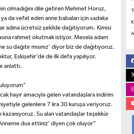
nin olmadığını dile getiren Mehmet Horuz,
T
ı ya da vefat eden anne babaları için sadaka
K
nlar adına ücretsiz şekilde dağıtıyorum. Kimisi
A
basına rahmet okutmak istiyor. Mesela adam
e su dağıtır mısınız’ diyor biz de dağıtıyoruz.
tur, Eskişehir’de de ilk defa yapılıyor.
 anlattı.
yguluyorum"
cak hayır amacıyla gelen vatandaşlara indirim
iyetiyle gelenlere 7 lira 30 kuruşa veriyoruz.
 kazanıyoruz. Su alan vatandaşlar teşekkür
 ‘Anneme dua ettiniz’ diyen çok oluyor"