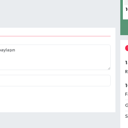
1
1
R
1
F
G
S