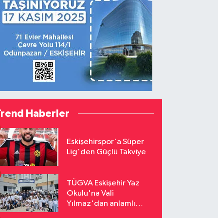
Trend Haberler
Eskişehirspor'a Süper
Lig'den Güçlü Takviye
TÜGVA Eskişehir Yaz
Okulu'na Vali
Yılmaz'dan anlamlı
ziyaret