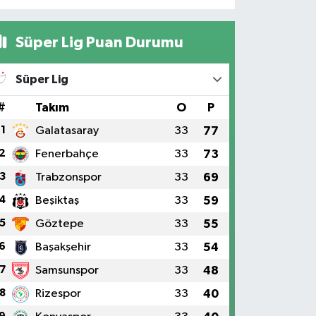
Süper Lig Puan Durumu
Süper Lig
#
Takım
O
P
1
Galatasaray
33
77
2
Fenerbahçe
33
73
3
Trabzonspor
33
69
4
Beşiktaş
33
59
5
Göztepe
33
55
6
Başakşehir
33
54
7
Samsunspor
33
48
8
Rizespor
33
40