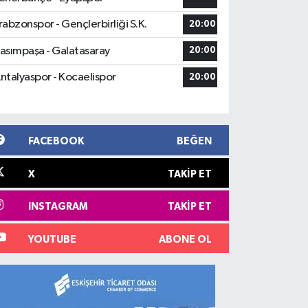
rabzonspor - Gençlerbirliği S.K.
20:00
asımpaşa - Galatasaray
20:00
ntalyaspor - Kocaelispor
20:00
FACEBOOK
BEĞEN
X
TAKIP ET
INSTAGRAM
TAKIP ET
YOUTUBE
ABONE OL