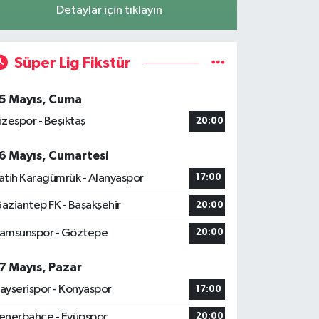
Detaylar için tıklayın
Süper Lig Fikstür
5 Mayıs, Cuma
izespor - Beşiktaş
20:00
6 Mayıs, Cumartesi
atih Karagümrük - Alanyaspor
17:00
aziantep FK - Başakşehir
20:00
amsunspor - Göztepe
20:00
7 Mayıs, Pazar
ayserispor - Konyaspor
17:00
enerbahçe - Eyüpspor
20:00