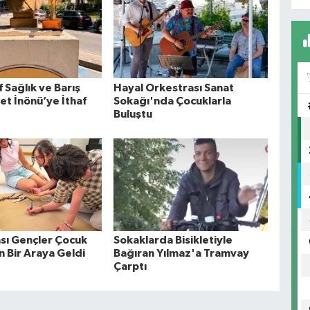
 Sağlık ve Barış
Hayal Orkestrası Sanat
et İnönü’ye İthaf
Sokağı'nda Çocuklarla
Buluştu
ası Gençler Çocuk
Sokaklarda Bisikletiyle
in Bir Araya Geldi
Bağıran Yılmaz'a Tramvay
Çarptı