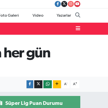
Foto Galeri
Video
Yazarlar
a her gün
-
+
A
A
Süper Lig Puan Durumu