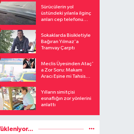
Sürücülerin yol
üstündeki yılanla ilginç
anları cep telefonu
kamerasına yansıdı
Sokaklarda Bisikletiyle
Bağıran Yılmaz'a
Tramvay Çarptı
Meclis Üyesinden Ataç'
a Zor Soru: Makam
Aracı Eşine mi Tahsis
Edildi
Yılların simitçisi
esnaflığın zor yönlerini
anlattı
ükleniyor...