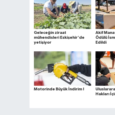
Geleceğin ziraat
Akif Manaf
mühendisleri Eskişehir'de
Ödülü İsm
yetişiyor
Edildi
Motorinde Büyük İndirim !
Uluslarar
Hakları İç