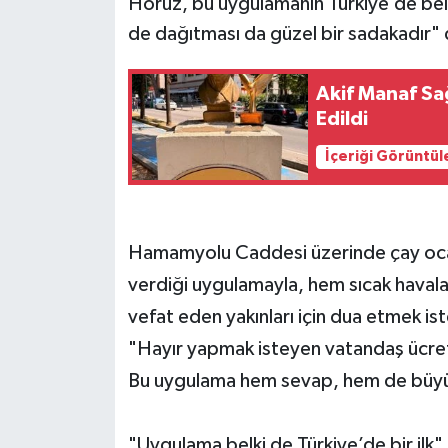
Horuz, bu uygulamanın Türkiye’de belk
de dağıtması da güzel bir sadakadır" 
Akif Manaf Sağ
Edildi
İçeriği Görüntül
Hamamyolu Caddesi üzerinde çay ocağ
verdiği uygulamayla, hem sıcak haval
vefat eden yakınları için dua etmek is
"Hayır yapmak isteyen vatandaş ücreti
Bu uygulama hem sevap, hem de büyük
"Uygulama belki de Türkiye’de bir ilk"