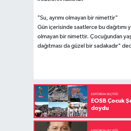
"Su, ayrımı olmayan bir nimettir"
Gün içerisinde saatlerce bu dağıtımı y
olmayan bir nimettir. Çocuğundan yaş
dağıtması da güzel bir sadakadır" ded
EDITÖRÜN SEÇTIĞI
EOSB Çocuk Şe
doydu
EDITÖRÜN SEÇTIĞI