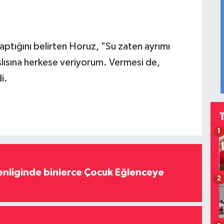
aptığını belirten Horuz, "Su zaten ayrımı
lısına herkese veriyorum. Vermesi de,
i.
1
nliginde binlerce Çocuk Eğlenceye
2