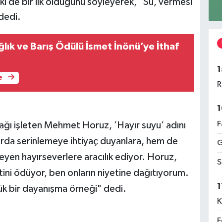
i de bir ilk olduğunu söyleyerek, "Su, vermesi
dedi.
lık ve Barış Ödülü İsmet İnönü’ye İthaf
1
e
R
1
F
ı işleten Mehmet Horuz, ’Hayır suyu’ adını
arda serinlemeye ihtiyaç duyanlara, hem de
G
teyen hayırseverlere aracılık ediyor. Horuz,
S
ni ödüyor, ben onların niyetine dağıtıyorum.
1
 bir dayanışma örneği" dedi.
K
F