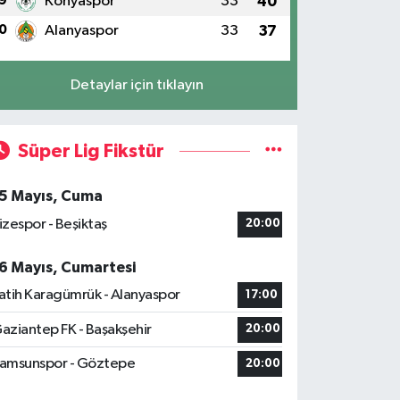
9
Konyaspor
33
40
0
Alanyaspor
33
37
Detaylar için tıklayın
Süper Lig Fikstür
5 Mayıs, Cuma
izespor - Beşiktaş
20:00
6 Mayıs, Cumartesi
atih Karagümrük - Alanyaspor
17:00
aziantep FK - Başakşehir
20:00
amsunspor - Göztepe
20:00