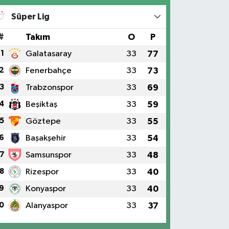
Süper Lig
#
Takım
O
P
1
Galatasaray
33
77
2
Fenerbahçe
33
73
3
Trabzonspor
33
69
4
Beşiktaş
33
59
5
Göztepe
33
55
6
Başakşehir
33
54
7
Samsunspor
33
48
8
Rizespor
33
40
9
Konyaspor
33
40
0
Alanyaspor
33
37