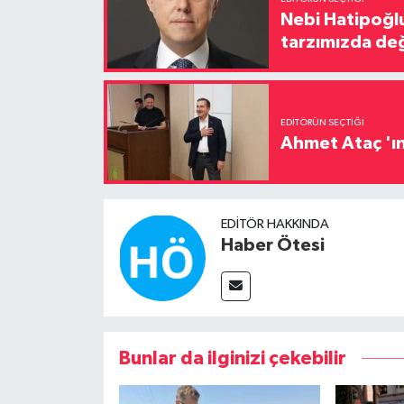
Nebi Hatipoğlu
tarzımızda değ
EDITÖRÜN SEÇTIĞI
Ahmet Ataç 'ın
EDITÖR HAKKINDA
Haber Ötesi
Bunlar da ilginizi çekebilir