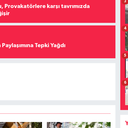
3
, Provakatörlere karşı tavrımızda
işir
4
 Paylaşımına Tepki Yağdı
5
6
Y