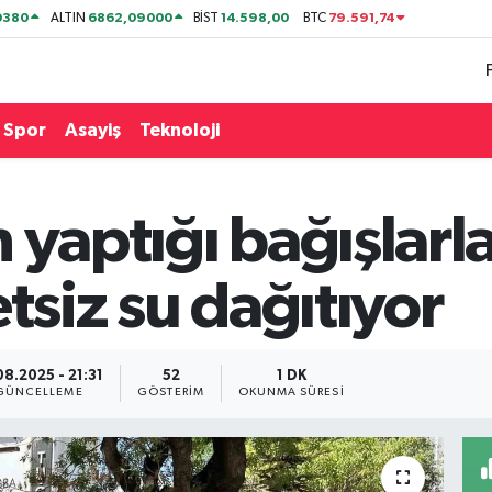
0380
6862,09000
14.598,00
79.591,74
ALTIN
BİST
BTC
Spor
Asayiş
Teknoloji
 yaptığı bağışlarl
tsiz su dağıtıyor
08.2025 - 21:31
52
1 DK
GÜNCELLEME
GÖSTERIM
OKUNMA SÜRESI