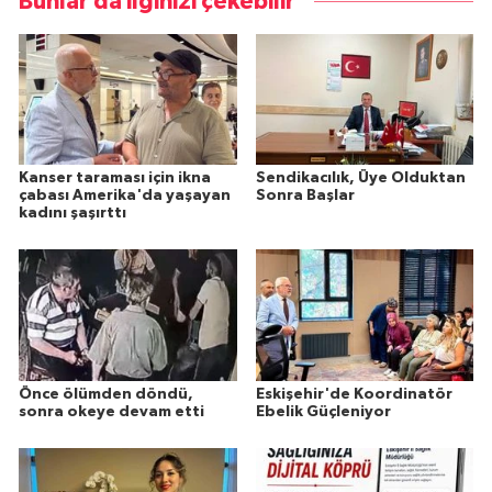
Bunlar da ilginizi çekebilir
Kanser taraması için ikna
Sendikacılık, Üye Olduktan
çabası Amerika'da yaşayan
Sonra Başlar
kadını şaşırttı
Önce ölümden döndü,
Eskişehir'de Koordinatör
sonra okeye devam etti
Ebelik Güçleniyor