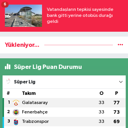
6
Vatandaşların tepkisi sayesinde
bank gitti yerine otobüs durağı
geldi
Yükleniyor...
Süper Lig Puan Durumu
Süper Lig
#
Takım
O
P
1
Galatasaray
33
77
2
Fenerbahçe
33
73
3
Trabzonspor
33
69