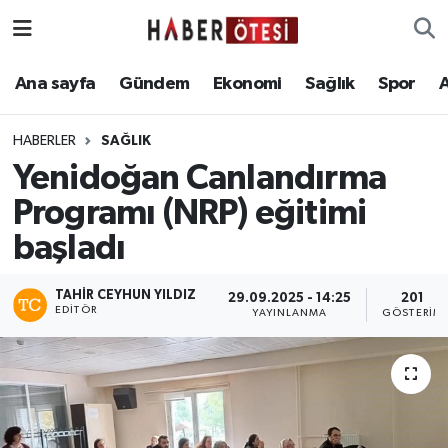
Ana sayfa
Eskişehir Nöbetçi Eczaneler
Ana sayfa
Gündem
Ekonomi
Sağlık
Spor
Gündem
Eskişehir Hava Durumu
HABERLER
SAĞLIK
Yenidoğan Canlandırma
Ekonomi
Eskişehir Namaz Vakitleri
Programı (NRP) eğitimi
Sağlık
Eskişehir Trafik Yoğunluk Haritası
başladı
Spor
Süper Lig Puan Durumu ve Fikstür
TAHIR CEYHUN YILDIZ
29.09.2025 - 14:25
201
EDITÖR
YAYINLANMA
GÖSTERIM
Asayiş
Tüm Manşetler
Teknoloji
Son Dakika Haberleri
Haber Arşivi