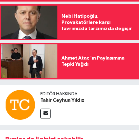
Nebi Hatipoğlu,
Provakatörlere karşı
tavrımızda tarzımızda değişir
Ahmet Ataç 'ın Paylaşımına
Tepki Yağdı
EDITÖR HAKKINDA
Tahir Ceyhun Yıldız