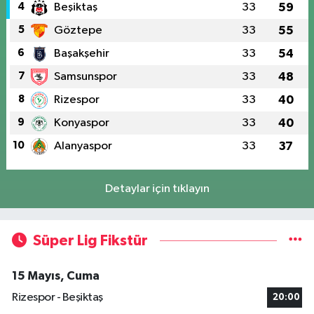
4
Beşiktaş
33
59
5
Göztepe
33
55
6
Başakşehir
33
54
7
Samsunspor
33
48
8
Rizespor
33
40
9
Konyaspor
33
40
10
Alanyaspor
33
37
Detaylar için tıklayın
Süper Lig Fikstür
15 Mayıs, Cuma
Rizespor - Beşiktaş
20:00