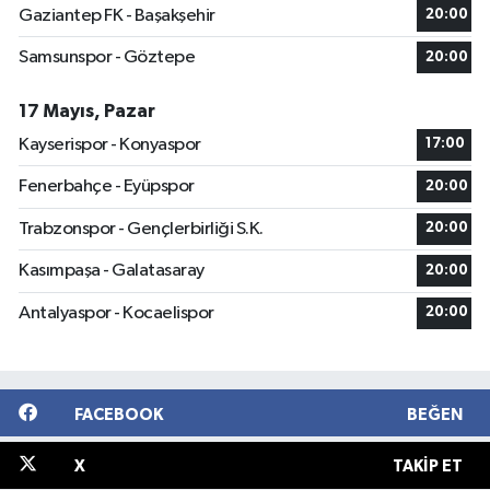
Gaziantep FK - Başakşehir
20:00
Samsunspor - Göztepe
20:00
17 Mayıs, Pazar
Kayserispor - Konyaspor
17:00
Fenerbahçe - Eyüpspor
20:00
Trabzonspor - Gençlerbirliği S.K.
20:00
Kasımpaşa - Galatasaray
20:00
Antalyaspor - Kocaelispor
20:00
FACEBOOK
BEĞEN
X
TAKIP ET