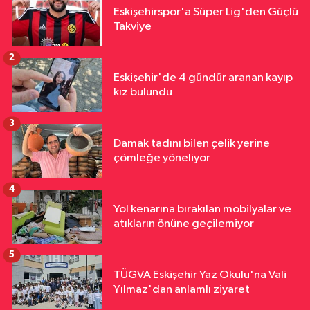
Eskişehirspor'a Süper Lig'den Güçlü
Takviye
2
Eskişehir'de 4 gündür aranan kayıp
kız bulundu
3
Damak tadını bilen çelik yerine
çömleğe yöneliyor
4
Yol kenarına bırakılan mobilyalar ve
atıkların önüne geçilemiyor
5
TÜGVA Eskişehir Yaz Okulu'na Vali
Yılmaz'dan anlamlı ziyaret