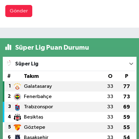
Gönder
Süper Lig Puan Durumu
Süper Lig
#
Takım
O
P
1
Galatasaray
33
77
2
Fenerbahçe
33
73
3
Trabzonspor
33
69
4
Beşiktaş
33
59
5
Göztepe
33
55
6
Başakşehir
33
54