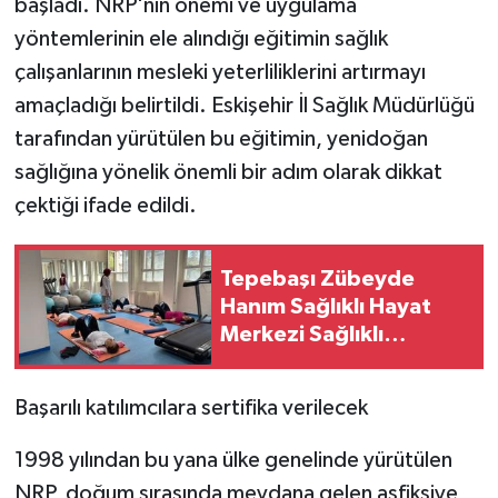
başladı. NRP'nin önemi ve uygulama
yöntemlerinin ele alındığı eğitimin sağlık
çalışanlarının mesleki yeterliliklerini artırmayı
amaçladığı belirtildi. Eskişehir İl Sağlık Müdürlüğü
tarafından yürütülen bu eğitimin, yenidoğan
sağlığına yönelik önemli bir adım olarak dikkat
çektiği ifade edildi.
Tepebaşı Zübeyde
Hanım Sağlıklı Hayat
Merkezi Sağlıklı
Yaşamın Merkezi
Olmaya Devam Ediyor
Başarılı katılımcılara sertifika verilecek
1998 yılından bu yana ülke genelinde yürütülen
NRP, doğum sırasında meydana gelen asfiksiye