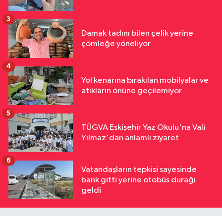
3
Damak tadını bilen çelik yerine
çömleğe yöneliyor
4
Yol kenarına bırakılan mobilyalar ve
atıkların önüne geçilemiyor
5
TÜGVA Eskişehir Yaz Okulu'na Vali
Yılmaz'dan anlamlı ziyaret
6
Vatandaşların tepkisi sayesinde
bank gitti yerine otobüs durağı
geldi