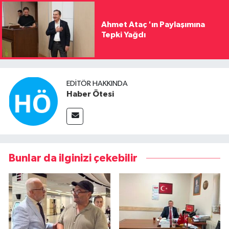
Ahmet Ataç 'ın Paylaşımına
Tepki Yağdı
EDITÖR HAKKINDA
Haber Ötesi
Bunlar da ilginizi çekebilir