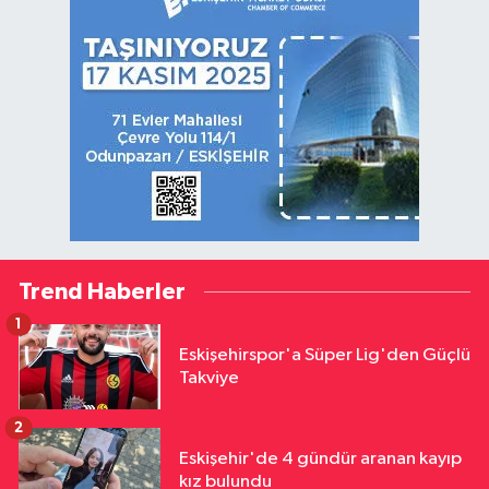
Trend Haberler
1
Eskişehirspor'a Süper Lig'den Güçlü
Takviye
2
Eskişehir'de 4 gündür aranan kayıp
kız bulundu