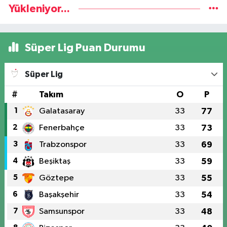
Yükleniyor...
Süper Lig Puan Durumu
Süper Lig
#
Takım
O
P
1
Galatasaray
33
77
2
Fenerbahçe
33
73
3
Trabzonspor
33
69
4
Beşiktaş
33
59
5
Göztepe
33
55
6
Başakşehir
33
54
7
Samsunspor
33
48