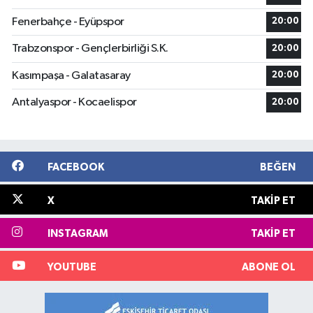
Fenerbahçe - Eyüpspor
20:00
Trabzonspor - Gençlerbirliği S.K.
20:00
Kasımpaşa - Galatasaray
20:00
Antalyaspor - Kocaelispor
20:00
FACEBOOK
BEĞEN
X
TAKIP ET
INSTAGRAM
TAKIP ET
YOUTUBE
ABONE OL