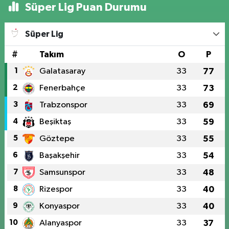
Süper Lig Puan Durumu
Süper Lig
#
Takım
O
P
1
Galatasaray
33
77
2
Fenerbahçe
33
73
3
Trabzonspor
33
69
4
Beşiktaş
33
59
5
Göztepe
33
55
6
Başakşehir
33
54
7
Samsunspor
33
48
8
Rizespor
33
40
9
Konyaspor
33
40
10
Alanyaspor
33
37