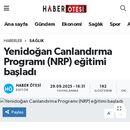
Ana sayfa
Eskişehir Nöbetçi Eczaneler
Ana sayfa
Gündem
Ekonomi
Sağlık
Spor
Gündem
Eskişehir Hava Durumu
HABERLER
SAĞLIK
Yenidoğan Canlandırma
Ekonomi
Eskişehir Namaz Vakitleri
Programı (NRP) eğitimi
Sağlık
Eskişehir Trafik Yoğunluk Haritası
başladı
Spor
Süper Lig Puan Durumu ve Fikstür
HABER ÖTESI
29.09.2025 - 16:31
192
EDITÖR
YAYINLANMA
GÖSTERIM
OKUN
Asayiş
Tüm Manşetler
Teknoloji
Son Dakika Haberleri
Paylaş
-
+
A
A
Haber Arşivi