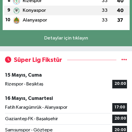
8
Rizespor
33
40
9
Konyaspor
33
40
10
Alanyaspor
33
37
Detaylar için tıklayın
Süper Lig Fikstür
15 Mayıs, Cuma
Rizespor - Beşiktaş
20:00
16 Mayıs, Cumartesi
Fatih Karagümrük - Alanyaspor
17:00
Gaziantep FK - Başakşehir
20:00
Samsunspor - Göztepe
20:00