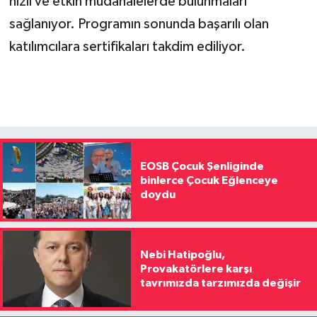
hızlı ve etkin müdahalelerde bulunmaları
sağlanıyor. Programın sonunda başarılı olan
katılımcılara sertifikaları takdim ediliyor.
EOSB Çocuk Şenliginde
binlerce Çocuk Eğlenceye
doydu
Nebi Hatipoğlu,
Provakatörlere karşı
tavrımızda tarzımızda değişir