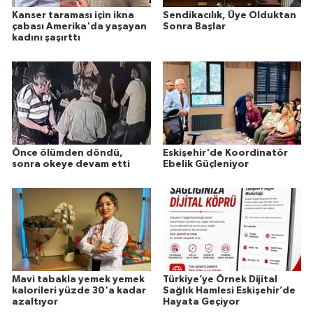
Kanser taraması için ikna
Sendikacılık, Üye Olduktan
çabası Amerika'da yaşayan
Sonra Başlar
kadını şaşırttı
Önce ölümden döndü,
Eskişehir'de Koordinatör
sonra okeye devam etti
Ebelik Güçleniyor
Mavi tabakla yemek yemek
Türkiye’ye Örnek Dijital
kalorileri yüzde 30'a kadar
Sağlık Hamlesi Eskişehir’de
azaltıyor
Hayata Geçiyor