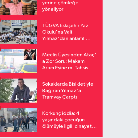
yerine çömleğe
yöneliyor
TÜGVA Eskişehir Yaz
Okulu'na Vali
Yılmaz'dan anlamlı
ziyaret
Meclis Üyesinden Ataç'
a Zor Soru: Makam
Aracı Eşine mi Tahsis
Edildi
Sokaklarda Bisikletiyle
Bağıran Yılmaz'a
Tramvay Çarptı
Korkunç iddia: 4
yaşındaki çocuğun
ölümüyle ilgili cinayet
şüphesi