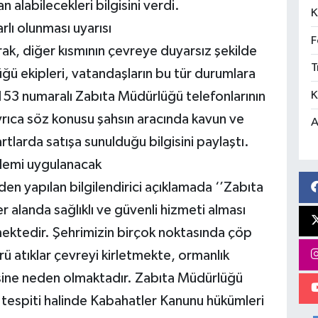
n alabilecekleri bilgisini verdi.
K
lı olunması uyarısı
F
rak, diğer kısmının çevreye duyarsız şekilde
T
ğü ekipleri, vatandaşların bu tür durumlara
K
 153 numaralı Zabıta Müdürlüğü telefonlarının
ayrıca söz konusu şahsın aracında kavun ve
A
rtlarda satışa sunulduğu bilgisini paylaştı.
şlemi uygulanacak
en yapılan bilgilendirici açıklamada ‘’Zabıta
 alanda sağlıklı ve güvenli hizmeti alması
mektedir. Şehrimizin birçok noktasında çöp
rü atıklar çevreyi kirletmekte, ormanlık
sine neden olmaktadır. Zabıta Müdürlüğü
ın tespiti halinde Kabahatler Kanunu hükümleri