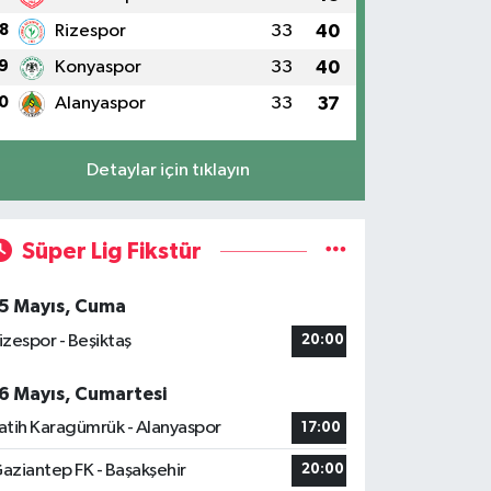
8
Rizespor
33
40
9
Konyaspor
33
40
0
Alanyaspor
33
37
Detaylar için tıklayın
Süper Lig Fikstür
5 Mayıs, Cuma
izespor - Beşiktaş
20:00
6 Mayıs, Cumartesi
atih Karagümrük - Alanyaspor
17:00
aziantep FK - Başakşehir
20:00