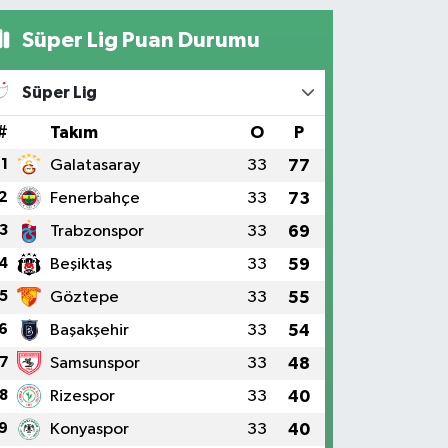
Süper Lig Puan Durumu
Süper Lig
#
Takım
O
P
1
Galatasaray
33
77
2
Fenerbahçe
33
73
3
Trabzonspor
33
69
4
Beşiktaş
33
59
5
Göztepe
33
55
6
Başakşehir
33
54
7
Samsunspor
33
48
8
Rizespor
33
40
9
Konyaspor
33
40