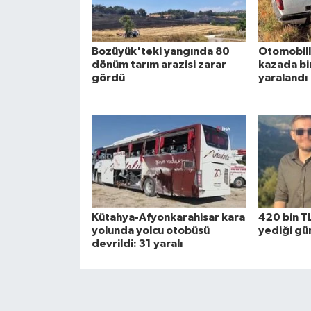
Bozüyük'teki yangında 80
Otomobille
dönüm tarım arazisi zarar
kazada bir 
gördü
yaralandı
Kütahya-Afyonkarahisar kara
420 bin TL
yolunda yolcu otobüsü
yediği gün
devrildi: 31 yaralı