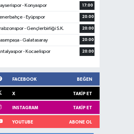
ayserispor - Konyaspor
17:00
enerbahçe - Eyüpspor
20:00
rabzonspor - Gençlerbirliği S.K.
20:00
asımpaşa - Galatasaray
20:00
ntalyaspor - Kocaelispor
20:00
FACEBOOK
BEĞEN
X
TAKIP ET
INSTAGRAM
TAKIP ET
YOUTUBE
ABONE OL