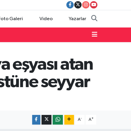
Foto Galeri
Video
Yazarlar
a eşyası atan
üstüne seyyar
-
+
A
A