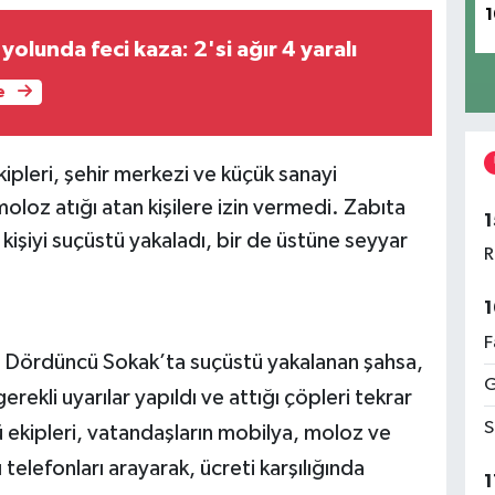
1
yolunda feci kaza: 2'si ağır 4 yaralı
e
ipleri, şehir merkezi ve küçük sanayi
loz atığı atan kişilere izin vermedi. Zabıta
1
işiyi suçüstü yakaladı, bir de üstüne seyyar
R
1
F
si Dördüncü Sokak’ta suçüstü yakalanan şahsa,
G
rekli uyarılar yapıldı ve attığı çöpleri tekrar
S
 ekipleri, vatandaşların mobilya, moloz ve
telefonları arayarak, ücreti karşılığında
1