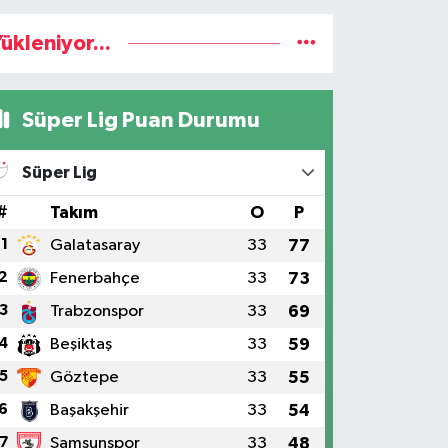
ükleniyor...
Süper Lig Puan Durumu
Süper Lig
#
Takım
O
P
1
Galatasaray
33
77
2
Fenerbahçe
33
73
3
Trabzonspor
33
69
4
Beşiktaş
33
59
5
Göztepe
33
55
6
Başakşehir
33
54
7
Samsunspor
33
48