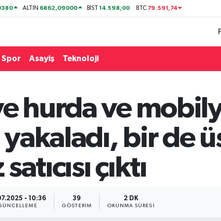
0380
6862,09000
14.598,00
79.591,74
ALTIN
BİST
BTC
Spor
Asayiş
Teknoloji
e hurda ve mobily
ü yakaladı, bir de 
atıcısı çıktı
07.2025 - 10:36
39
2 DK
GÜNCELLEME
GÖSTERIM
OKUNMA SÜRESI