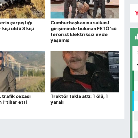
Y
rin çarpıştığı
Cumhurbaşkanına suikast
kişi öldü 3 kişi
girişiminde bulunan FETÖ'cü
terörist Elektriksiz evde
yaşamış
 trafik cezası
Traktör takla attı: 1 ölü, 1
 i*tihar etti
yaralı