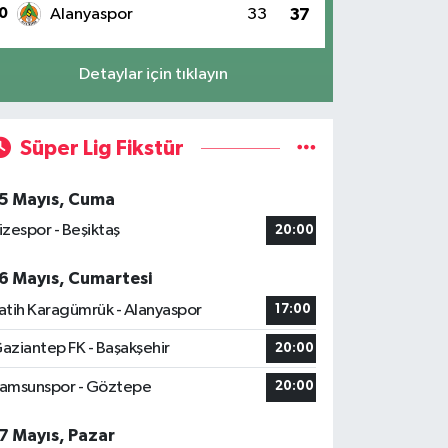
0
Alanyaspor
33
37
Detaylar için tıklayın
Süper Lig Fikstür
5 Mayıs, Cuma
izespor - Beşiktaş
20:00
6 Mayıs, Cumartesi
atih Karagümrük - Alanyaspor
17:00
aziantep FK - Başakşehir
20:00
amsunspor - Göztepe
20:00
7 Mayıs, Pazar