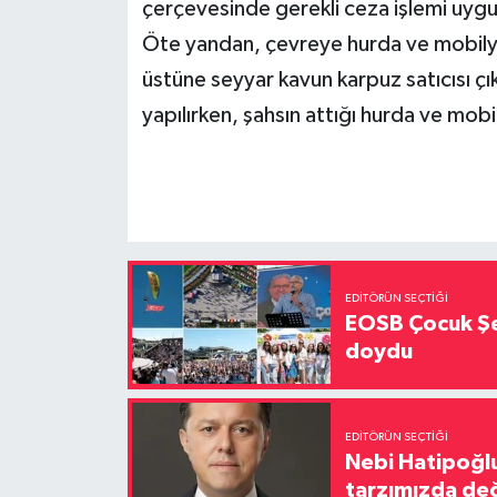
çerçevesinde gerekli ceza işlemi uygul
Öte yandan, çevreye hurda ve mobilya 
üstüne seyyar kavun karpuz satıcısı çık
yapılırken, şahsın attığı hurda ve mobi
EDITÖRÜN SEÇTIĞI
EOSB Çocuk Şe
doydu
EDITÖRÜN SEÇTIĞI
Nebi Hatipoğlu
tarzımızda değ