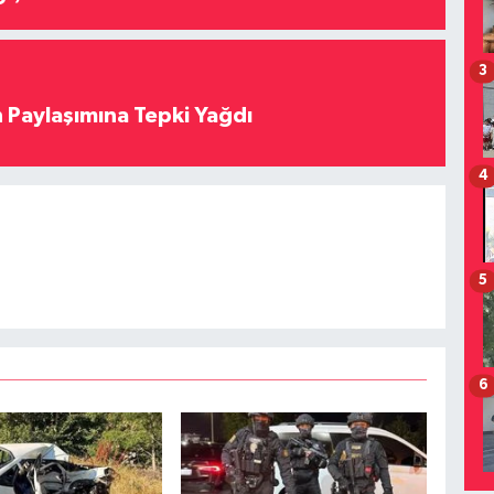
3
 Paylaşımına Tepki Yağdı
4
5
6