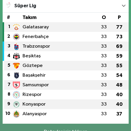
Süper Lig
#
Takım
O
P
1
Galatasaray
33
77
2
Fenerbahçe
33
73
3
Trabzonspor
33
69
4
Beşiktaş
33
59
5
Göztepe
33
55
6
Başakşehir
33
54
7
Samsunspor
33
48
8
Rizespor
33
40
9
Konyaspor
33
40
10
Alanyaspor
33
37