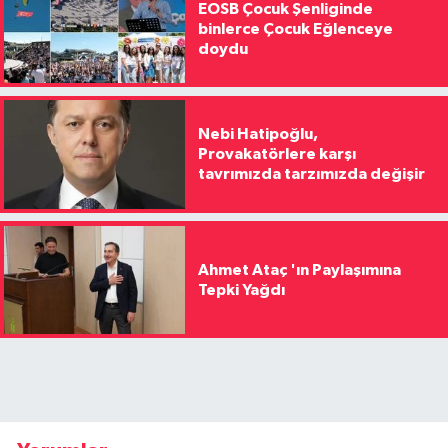
EOSB Çocuk Şenliginde
binlerce Çocuk Eğlenceye
doydu
Nebi Hatipoğlu,
Provakatörlere karşı
tavrımızda tarzımızda değişir
Ahmet Ataç 'ın Paylaşımına
Tepki Yağdı