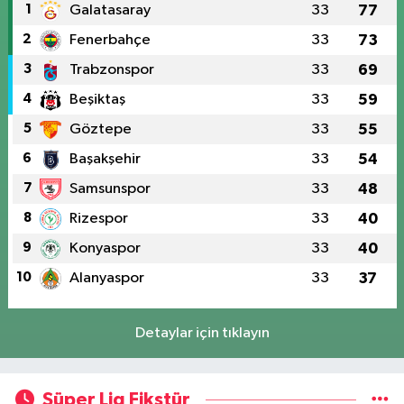
1
Galatasaray
33
77
2
Fenerbahçe
33
73
3
Trabzonspor
33
69
4
Beşiktaş
33
59
5
Göztepe
33
55
6
Başakşehir
33
54
7
Samsunspor
33
48
8
Rizespor
33
40
9
Konyaspor
33
40
10
Alanyaspor
33
37
Detaylar için tıklayın
Süper Lig Fikstür