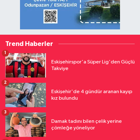
Trend Haberler
1
Eskişehirspor'a Süper Lig'den Güçlü
Takviye
2
Eskişehir'de 4 gündür aranan kayıp
kız bulundu
3
Damak tadını bilen çelik yerine
çömleğe yöneliyor