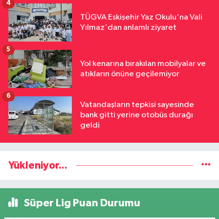
4
TÜGVA Eskişehir Yaz Okulu'na Vali
Yılmaz'dan anlamlı ziyaret
5
Yol kenarına bırakılan mobilyalar ve
atıkların önüne geçilemiyor
6
Vatandaşların tepkisi sayesinde
bank gitti yerine otobüs durağı
geldi
Yükleniyor...
Süper Lig Puan Durumu