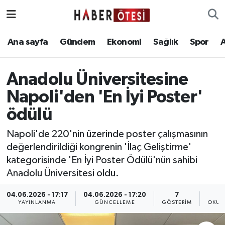
Ana sayfa
Eskişehir Nöbetçi Eczaneler
Ana sayfa
Gündem
Ekonomi
Sağlık
Spor
Gündem
Eskişehir Hava Durumu
Anadolu Üniversitesine
Ekonomi
Eskişehir Namaz Vakitleri
Napoli'den 'En İyi Poster'
ödülü
Sağlık
Eskişehir Trafik Yoğunluk Haritası
Napoli'de 220'nin üzerinde poster çalışmasının
Spor
Süper Lig Puan Durumu ve Fikstür
değerlendirildiği kongrenin 'İlaç Geliştirme'
kategorisinde 'En İyi Poster Ödülü'nün sahibi
Asayiş
Tüm Manşetler
Anadolu Üniversitesi oldu.
Teknoloji
Son Dakika Haberleri
04.06.2026 - 17:17
04.06.2026 - 17:20
7
YAYINLANMA
GÜNCELLEME
GÖSTERIM
OKUN
Haber Arşivi