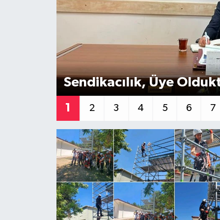
Sendikacılık, Üye Olduk
1
2
3
4
5
6
7