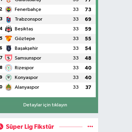
2
Fenerbahçe
33
73
3
Trabzonspor
33
69
4
Beşiktaş
33
59
5
Göztepe
33
55
6
Başakşehir
33
54
7
Samsunspor
33
48
8
Rizespor
33
40
9
Konyaspor
33
40
0
Alanyaspor
33
37
Detaylar için tıklayın
Süper Lig Fikstür