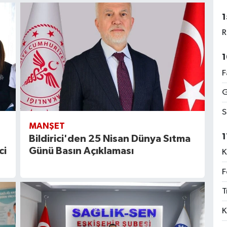
1
R
1
F
G
S
MANŞET
1
Bildirici'den 25 Nisan Dünya Sıtma
ci
Günü Basın Açıklaması
K
F
T
K