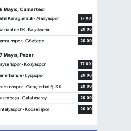
6 Mayıs, Cumartesi
atih Karagümrük - Alanyaspor
17:00
aziantep FK - Başakşehir
20:00
amsunspor - Göztepe
20:00
7 Mayıs, Pazar
ayserispor - Konyaspor
17:00
enerbahçe - Eyüpspor
20:00
rabzonspor - Gençlerbirliği S.K.
20:00
asımpaşa - Galatasaray
20:00
ntalyaspor - Kocaelispor
20:00