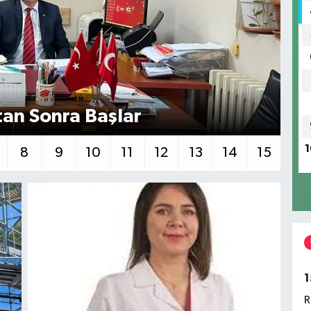
tan Sonra Başlar
Ön
1
8
9
10
11
12
13
14
15
1
R