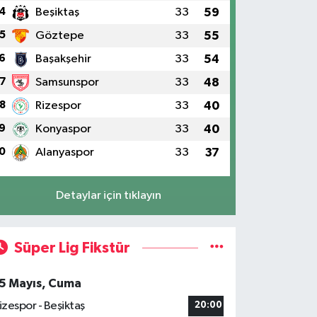
4
Beşiktaş
33
59
5
Göztepe
33
55
6
Başakşehir
33
54
7
Samsunspor
33
48
8
Rizespor
33
40
ce ölümden döndü, sonra okeye d
9
Konyaspor
33
40
0
Alanyaspor
33
37
Detaylar için tıklayın
Süper Lig Fikstür
5 Mayıs, Cuma
izespor - Beşiktaş
20:00