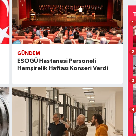
1
2
GÜNDEM
ESOGÜ Hastanesi Personeli
Hemşirelik Haftası Konseri Verdi
3
4