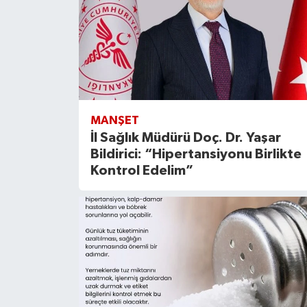
MANŞET
İl Sağlık Müdürü Doç. Dr. Yaşar
Bildirici: “Hipertansiyonu Birlikte
Kontrol Edelim”