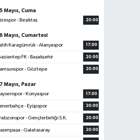
5 Mayıs, Cuma
izespor - Beşiktaş
20:00
6 Mayıs, Cumartesi
atih Karagümrük - Alanyaspor
17:00
aziantep FK - Başakşehir
20:00
amsunspor - Göztepe
20:00
7 Mayıs, Pazar
ayserispor - Konyaspor
17:00
enerbahçe - Eyüpspor
20:00
rabzonspor - Gençlerbirliği S.K.
20:00
asımpaşa - Galatasaray
20:00