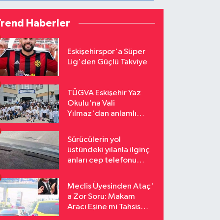
Trend Haberler
Eskişehirspor'a Süper
Lig'den Güçlü Takviye
TÜGVA Eskişehir Yaz
Okulu'na Vali
Yılmaz'dan anlamlı
ziyaret
Sürücülerin yol
üstündeki yılanla ilginç
anları cep telefonu
kamerasına yansıdı
Meclis Üyesinden Ataç'
a Zor Soru: Makam
Aracı Eşine mi Tahsis
Edildi