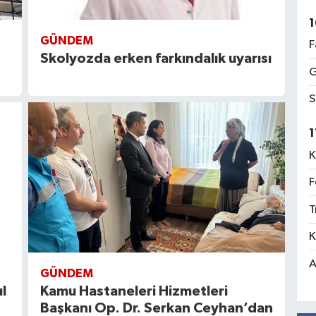
1
GÜNDEM
F
Skolyozda erken farkındalık uyarısı
G
S
1
K
F
T
K
A
GÜNDEM
l
Kamu Hastaneleri Hizmetleri
Başkanı Op. Dr. Serkan Ceyhan’dan