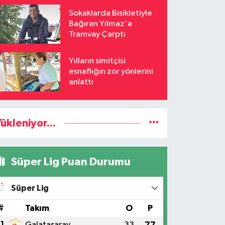
Sokaklarda Bisikletiyle
Bağıran Yılmaz'a
Tramvay Çarptı
Yılların simitçisi
esnaflığın zor yönlerini
anlattı
ükleniyor...
Süper Lig Puan Durumu
Süper Lig
#
Takım
O
P
1
Galatasaray
33
77