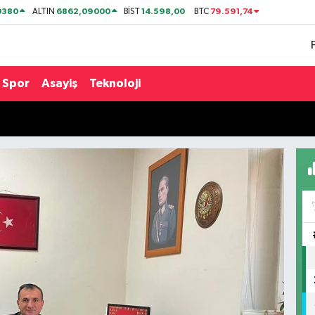
0380
6862,09000
14.598,00
79.591,74
ALTIN
BİST
BTC
Spor
Asayiş
Teknoloji