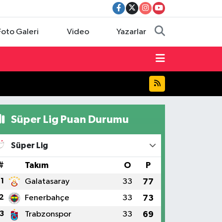
Foto Galeri
Video
Yazarlar
Süper Lig Puan Durumu
Süper Lig
#
Takım
O
P
1
Galatasaray
33
77
2
Fenerbahçe
33
73
3
Trabzonspor
33
69