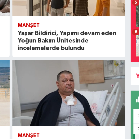
5
MANŞET
6
Yaşar Bildirici, Yapımı devam eden
Yoğun Bakım Ünitesinde
incelemelerde bulundu
Y
MANŞET