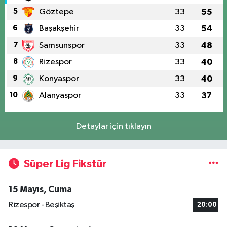
5
Göztepe
33
55
6
Başakşehir
33
54
7
Samsunspor
33
48
8
Rizespor
33
40
9
Konyaspor
33
40
10
Alanyaspor
33
37
Detaylar için tıklayın
Süper Lig Fikstür
15 Mayıs, Cuma
Rizespor - Beşiktaş
20:00