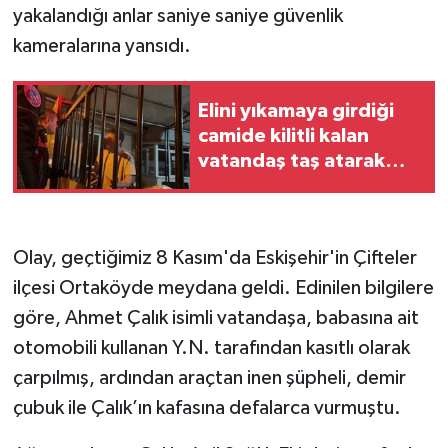
yakalandığı anlar saniye saniye güvenlik
kameralarına yansıdı.
Elini yıkamaya girdiği
camide kilitli kalan
vatandaş taş atarak
yardım istedi
Olay, geçtiğimiz 8 Kasım'da Eskişehir'in Çifteler
ilçesi Ortaköyde meydana geldi. Edinilen bilgilere
göre, Ahmet Çalık isimli vatandaşa, babasına ait
otomobili kullanan Y.N. tarafından kasıtlı olarak
çarpılmış, ardından araçtan inen şüpheli, demir
çubuk ile Çalık’ın kafasına defalarca vurmuştu.