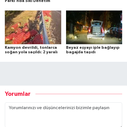
Parkı'nda Sıkı Denetim
Kamyon devrildi, tonlarca
Beyaz eşyayı iple bağlayıp
soğan yola saçıldı: 2 yaralı
bagajda taşıdı
Yorumlar