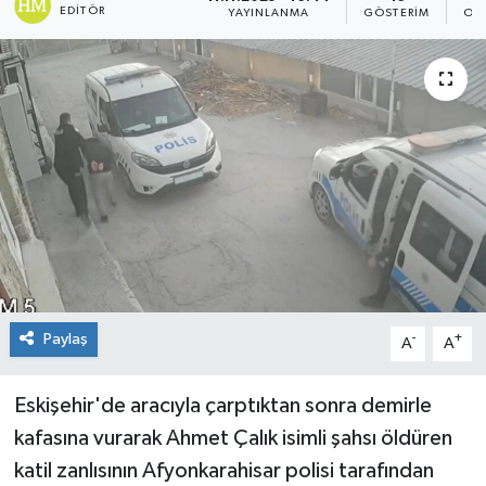
EDITÖR
YAYINLANMA
GÖSTERIM
OK
Paylaş
-
+
A
A
Eskişehir'de aracıyla çarptıktan sonra demirle
kafasına vurarak Ahmet Çalık isimli şahsı öldüren
katil zanlısının Afyonkarahisar polisi tarafından