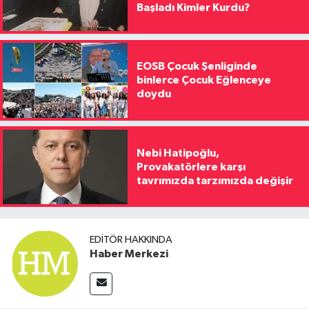
Başladı Kimler Kurdu?
EOSB Çocuk Şenliginde
binlerce Çocuk Eğlenceye
doydu
Nebi Hatipoğlu,
Provakatörlere karşı
tavrımızda tarzımızda değişir
EDITÖR HAKKINDA
Haber Merkezi