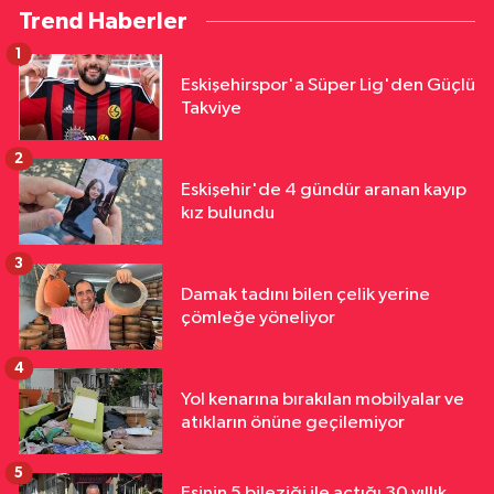
Trend Haberler
1
Eskişehirspor'a Süper Lig'den Güçlü
Takviye
2
Eskişehir'de 4 gündür aranan kayıp
kız bulundu
3
Damak tadını bilen çelik yerine
çömleğe yöneliyor
4
Yol kenarına bırakılan mobilyalar ve
atıkların önüne geçilemiyor
5
Eşinin 5 bileziği ile açtığı 30 yıllık