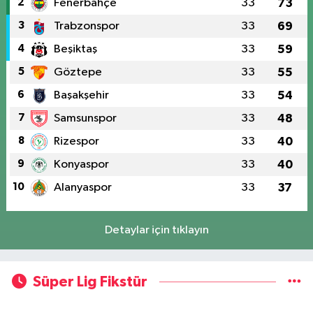
2
Fenerbahçe
33
73
3
Trabzonspor
33
69
4
Beşiktaş
33
59
5
Göztepe
33
55
6
Başakşehir
33
54
7
Samsunspor
33
48
8
Rizespor
33
40
9
Konyaspor
33
40
10
Alanyaspor
33
37
Detaylar için tıklayın
Süper Lig Fikstür