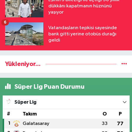
dükkânı kapatmanın hüznünü
yaşıyor
6
Vatandaşların tepkisi sayesinde
bank gitti yerine otobüs durağı
geldi
Yükleniyor...
Süper Lig Puan Durumu
Süper Lig
#
Takım
O
P
1
Galatasaray
33
77