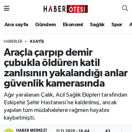
Ana sayfa
Eskişehir Nöbetçi Eczaneler
Ana sayfa
Gündem
Ekonomi
Sağlık
Spor
Gündem
Eskişehir Hava Durumu
HABERLER
ASAYIŞ
Araçla çarpıp demir
Ekonomi
Eskişehir Namaz Vakitleri
çubukla öldüren katil
Sağlık
Eskişehir Trafik Yoğunluk Haritası
zanlısının yakalandığı anlar
güvenlik kamerasında
Spor
Süper Lig Puan Durumu ve Fikstür
Ağır yaralanan Çalık, Acil Sağlık Ekipleri tarafından
Asayiş
Tüm Manşetler
Eskişehir Şehir Hastanesi’ne kaldırılmış, ancak
yapılan tüm müdahalelere rağmen hayatını
Teknoloji
Son Dakika Haberleri
kaybetmişti.
Haber Arşivi
HABER MERKEZI
11.11.2025 - 16:44
43