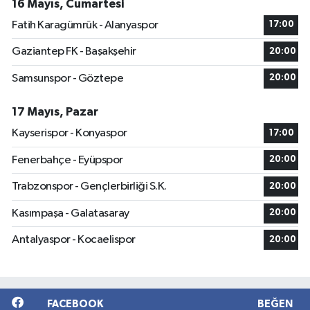
16 Mayıs, Cumartesi
Fatih Karagümrük - Alanyaspor
17:00
Gaziantep FK - Başakşehir
20:00
Samsunspor - Göztepe
20:00
17 Mayıs, Pazar
Kayserispor - Konyaspor
17:00
Fenerbahçe - Eyüpspor
20:00
Trabzonspor - Gençlerbirliği S.K.
20:00
Kasımpaşa - Galatasaray
20:00
Antalyaspor - Kocaelispor
20:00
FACEBOOK
BEĞEN