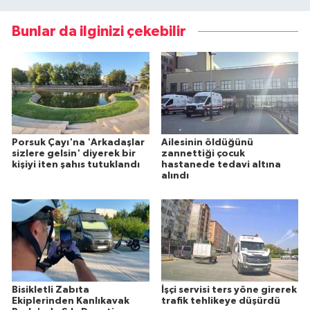
Bunlar da ilginizi çekebilir
Porsuk Çayı'na 'Arkadaşlar
Ailesinin öldüğünü
sizlere gelsin' diyerek bir
zannettiği çocuk
kişiyi iten şahıs tutuklandı
hastanede tedavi altına
alındı
Bisikletli Zabıta
İşçi servisi ters yöne girerek
Ekiplerinden Kanlıkavak
trafik tehlikeye düşürdü