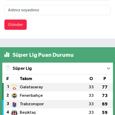
Gönder
Süper Lig Puan Durumu
Süper Lig
#
Takım
O
P
1
Galatasaray
33
77
2
Fenerbahçe
33
73
3
Trabzonspor
33
69
4
Beşiktaş
33
59