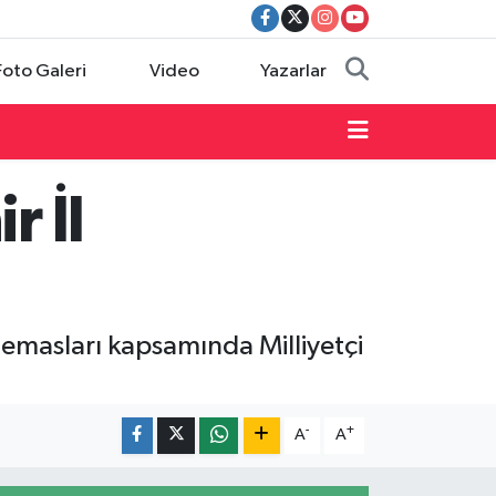
Foto Galeri
Video
Yazarlar
 İl
temasları kapsamında Milliyetçi
-
+
A
A