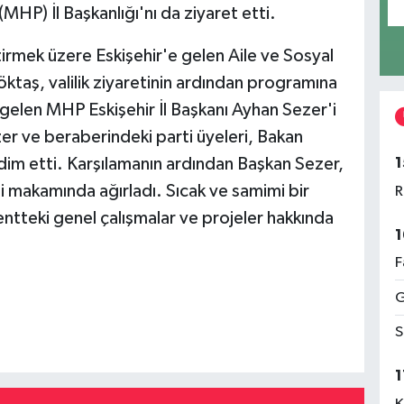
MHP) İl Başkanlığı'nı da ziyaret etti.
irmek üzere Eskişehir'e gelen Aile ve Sosyal
taş, valilik ziyaretinin ardından programına
elen MHP Eskişehir İl Başkanı Ayhan Sezer'i
er ve beraberindeki parti üyeleri, Bakan
1
kdim etti. Karşılamanın ardından Başkan Sezer,
 makamında ağırladı. Sıcak ve samimi bir
R
tteki genel çalışmalar ve projeler hakkında
1
F
G
S
1