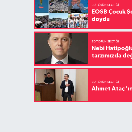
EDITÖRÜN SEÇTIĞI
EOSB Çocuk Şe
doydu
EDITÖRÜN SEÇTIĞI
Nebi Hatipoğlu
tarzımızda değ
EDITÖRÜN SEÇTIĞI
Ahmet Ataç 'ın