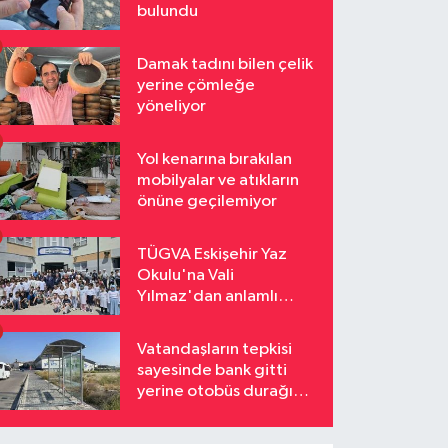
bulundu
Damak tadını bilen çelik
yerine çömleğe
yöneliyor
Yol kenarına bırakılan
mobilyalar ve atıkların
önüne geçilemiyor
TÜGVA Eskişehir Yaz
Okulu'na Vali
Yılmaz'dan anlamlı
ziyaret
Vatandaşların tepkisi
sayesinde bank gitti
yerine otobüs durağı
geldi