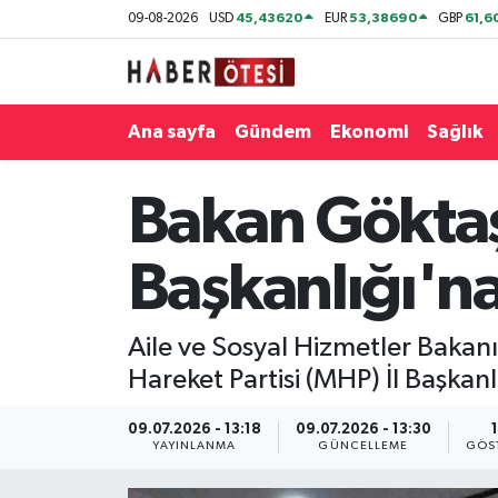
45,43620
53,38690
61,6
09-08-2026
USD
EUR
GBP
Ana sayfa
Eskişehir Nöbetçi Eczaneler
Ana sayfa
Gündem
Ekonomi
Sağlık
Gündem
Eskişehir Hava Durumu
Ekonomi
Eskişehir Namaz Vakitleri
Bakan Göktaş
Sağlık
Eskişehir Trafik Yoğunluk Haritası
Başkanlığı'na
Spor
Süper Lig Puan Durumu ve Fikstür
Aile ve Sosyal Hizmetler Bakan
Asayiş
Tüm Manşetler
Hareket Partisi (MHP) İl Başkanlı
Teknoloji
Son Dakika Haberleri
09.07.2026 - 13:18
09.07.2026 - 13:30
YAYINLANMA
GÜNCELLEME
GÖS
Haber Arşivi