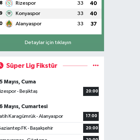
8
Rizespor
33
40
9
Konyaspor
33
40
0
Alanyaspor
33
37
Detaylar için tıklayın
Süper Lig Fikstür
5 Mayıs, Cuma
izespor - Beşiktaş
20:00
6 Mayıs, Cumartesi
atih Karagümrük - Alanyaspor
17:00
aziantep FK - Başakşehir
20:00