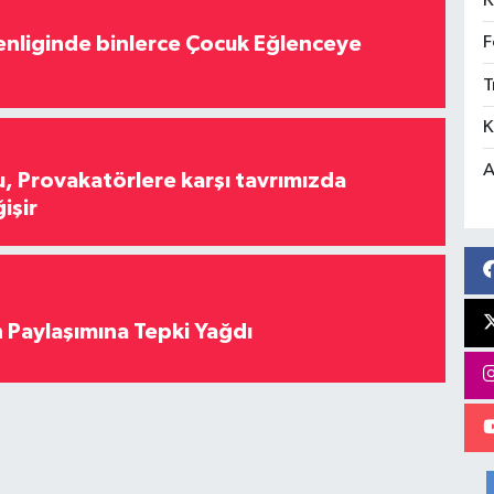
K
nliginde binlerce Çocuk Eğlenceye
F
T
K
A
, Provakatörlere karşı tavrımızda
işir
 Paylaşımına Tepki Yağdı