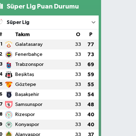
Süper Lig Puan Durumu
Süper Lig
#
Takım
O
P
1
Galatasaray
33
77
2
Fenerbahçe
33
73
3
Trabzonspor
33
69
4
Beşiktaş
33
59
5
Göztepe
33
55
6
Başakşehir
33
54
7
Samsunspor
33
48
8
Rizespor
33
40
9
Konyaspor
33
40
0
Alanyaspor
33
37