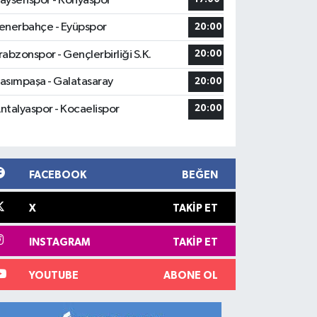
ayserispor - Konyaspor
enerbahçe - Eyüpspor
20:00
rabzonspor - Gençlerbirliği S.K.
20:00
asımpaşa - Galatasaray
20:00
ntalyaspor - Kocaelispor
20:00
FACEBOOK
BEĞEN
X
TAKIP ET
INSTAGRAM
TAKIP ET
YOUTUBE
ABONE OL