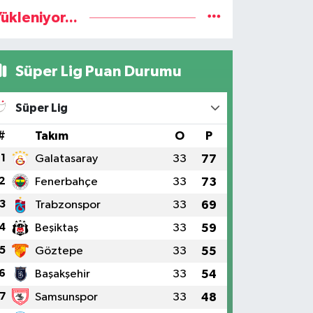
ükleniyor...
Süper Lig Puan Durumu
Süper Lig
#
Takım
O
P
1
Galatasaray
33
77
2
Fenerbahçe
33
73
3
Trabzonspor
33
69
4
Beşiktaş
33
59
5
Göztepe
33
55
6
Başakşehir
33
54
7
Samsunspor
33
48