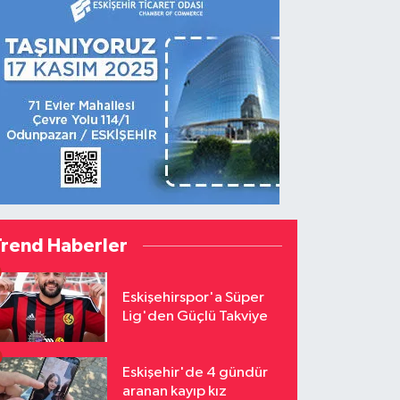
Trend Haberler
Eskişehirspor'a Süper
Lig'den Güçlü Takviye
Eskişehir'de 4 gündür
aranan kayıp kız