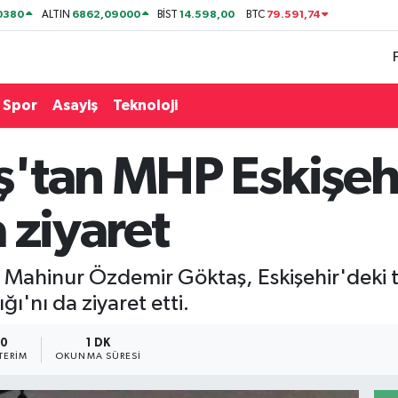
0380
6862,09000
14.598,00
79.591,74
ALTIN
BİST
BTC
Spor
Asayiş
Teknoloji
'tan MHP Eskişehir
 ziyaret
ı Mahinur Özdemir Göktaş, Eskişehir'deki 
ğı'nı da ziyaret etti.
10
1 DK
TERIM
OKUNMA SÜRESI