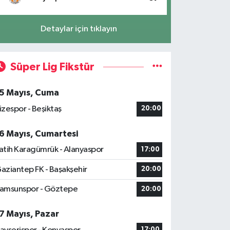
Detaylar için tıklayın
Süper Lig Fikstür
5 Mayıs, Cuma
izespor - Beşiktaş
20:00
6 Mayıs, Cumartesi
atih Karagümrük - Alanyaspor
17:00
aziantep FK - Başakşehir
20:00
amsunspor - Göztepe
20:00
7 Mayıs, Pazar
17:00