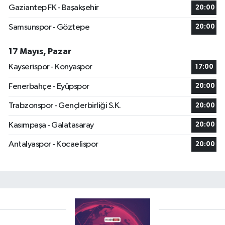
Gaziantep FK - Başakşehir
20:00
Samsunspor - Göztepe
20:00
17 Mayıs, Pazar
Kayserispor - Konyaspor
17:00
Fenerbahçe - Eyüpspor
20:00
Trabzonspor - Gençlerbirliği S.K.
20:00
Kasımpaşa - Galatasaray
20:00
Antalyaspor - Kocaelispor
20:00