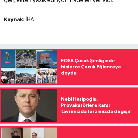
gerçekten yazık ediliyor' ifadeleri yer aldı.
Kaynak:
İHA
EOSB Çocuk Şenliginde
binlerce Çocuk Eğlenceye
doydu
Nebi Hatipoğlu,
Provakatörlere karşı
tavrımızda tarzımızda değişir