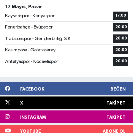
17 Mayıs, Pazar
Kayserispor - Konyaspor
17:00
Fenerbahçe - Eyüpspor
20:00
Trabzonspor - Gençlerbirliği S.K.
20:00
Kasımpaşa - Galatasaray
20:00
Antalyaspor - Kocaelispor
20:00
FACEBOOK
BEĞEN
X
TAKIP ET
INSTAGRAM
TAKIP ET
YOUTUBE
ABONE OL