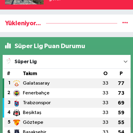
Yükleniyor...
Süper Lig Puan Durumu
Süper Lig
#
Takım
O
P
1
Galatasaray
33
77
2
Fenerbahçe
33
73
3
Trabzonspor
33
69
4
Beşiktaş
33
59
5
Göztepe
33
55
6
Başakşehir
33
54