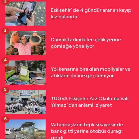
2
Eskişehir'de 4 gündür aranan kayıp
kız bulundu
3
Damak tadını bilen çelik yerine
çömleğe yöneliyor
4
Yol kenarına bırakılan mobilyalar ve
atıkların önüne geçilemiyor
5
TÜGVA Eskişehir Yaz Okulu'na Vali
Yılmaz'dan anlamlı ziyaret
6
Vatandaşların tepkisi sayesinde
bank gitti yerine otobüs durağı
geldi