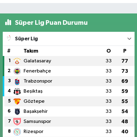
Süper Lig Puan Durumu
Süper Lig
#
Takım
O
P
1
Galatasaray
33
77
2
Fenerbahçe
33
73
3
Trabzonspor
33
69
4
Beşiktaş
33
59
5
Göztepe
33
55
6
Başakşehir
33
54
7
Samsunspor
33
48
8
Rizespor
33
40