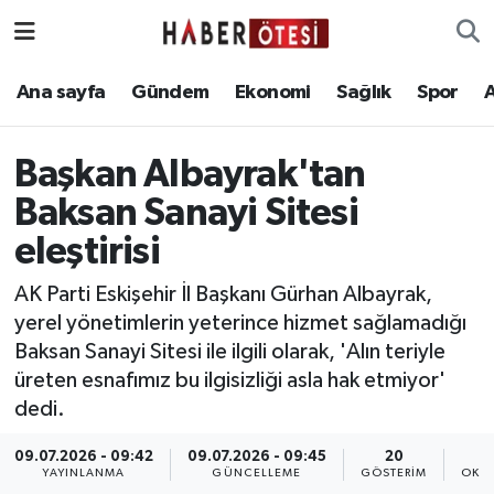
Ana sayfa
Eskişehir Nöbetçi Eczaneler
Ana sayfa
Gündem
Ekonomi
Sağlık
Spor
Gündem
Eskişehir Hava Durumu
Başkan Albayrak'tan
Ekonomi
Eskişehir Namaz Vakitleri
Baksan Sanayi Sitesi
eleştirisi
Sağlık
Eskişehir Trafik Yoğunluk Haritası
AK Parti Eskişehir İl Başkanı Gürhan Albayrak,
Spor
Süper Lig Puan Durumu ve Fikstür
yerel yönetimlerin yeterince hizmet sağlamadığı
Baksan Sanayi Sitesi ile ilgili olarak, 'Alın teriyle
Asayiş
Tüm Manşetler
üreten esnafımız bu ilgisizliği asla hak etmiyor'
dedi.
Teknoloji
Son Dakika Haberleri
09.07.2026 - 09:42
09.07.2026 - 09:45
20
YAYINLANMA
GÜNCELLEME
GÖSTERIM
OKU
Haber Arşivi