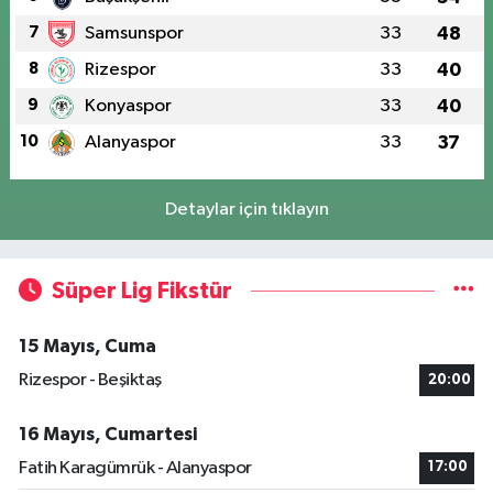
7
Samsunspor
33
48
8
Rizespor
33
40
9
Konyaspor
33
40
10
Alanyaspor
33
37
Detaylar için tıklayın
Süper Lig Fikstür
15 Mayıs, Cuma
Rizespor - Beşiktaş
20:00
16 Mayıs, Cumartesi
Fatih Karagümrük - Alanyaspor
17:00