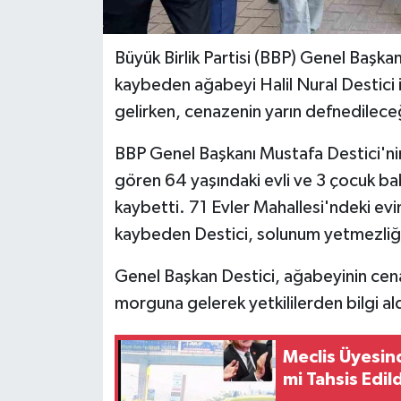
Büyük Birlik Partisi (BBP) Genel Başka
kaybeden ağabeyi Halil Nural Destici 
gelirken, cenazenin yarın defnedileceğ
BBP Genel Başkanı Mustafa Destici'nin
gören 64 yaşındaki evli ve 3 çocuk bab
kaybetti. 71 Evler Mahallesi'ndeki ev
kaybeden Destici, solunum yetmezliğ
Genel Başkan Destici, ağabeyinin cenaz
morguna gelerek yetkililerden bilgi ald
Meclis Üyesin
mi Tahsis Edild