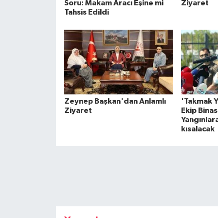
Soru: Makam Aracı Eşine mi
Ziyaret
Tahsis Edildi
Zeynep Başkan'dan Anlamlı
'Takmak Y
Ziyaret
Ekip Binas
Yangınlar
kısalacak