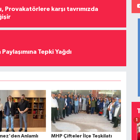
, Provakatörlere karşı tavrımızda
işir
 Paylaşımına Tepki Yağdı
1
mez'den Anlamlı
MHP Çifteler İlçe Teşkilatı