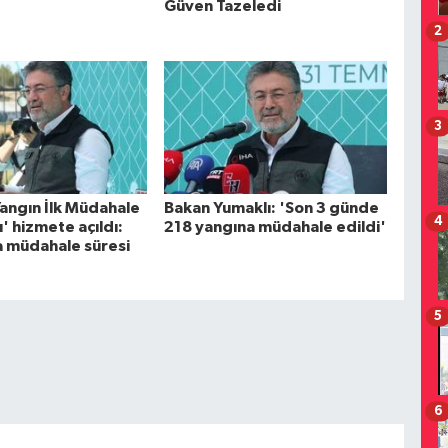
Güven Tazeledi
2
3
angın İlk Müdahale
Bakan Yumaklı: 'Son 3 günde
4
ı' hizmete açıldı:
218 yangına müdahale edildi'
a müdahale süresi
5
6