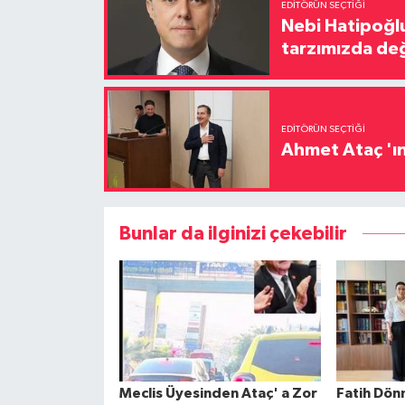
EDITÖRÜN SEÇTIĞI
Nebi Hatipoğlu
tarzımızda değ
EDITÖRÜN SEÇTIĞI
Ahmet Ataç 'ın
Bunlar da ilginizi çekebilir
Meclis Üyesinden Ataç' a Zor
Fatih Dön