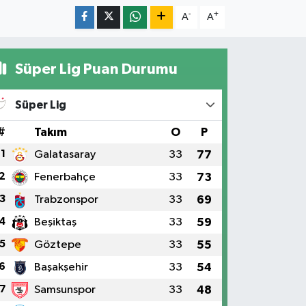
-
+
A
A
Süper Lig Puan Durumu
Süper Lig
#
Takım
O
P
1
Galatasaray
33
77
2
Fenerbahçe
33
73
3
Trabzonspor
33
69
4
Beşiktaş
33
59
5
Göztepe
33
55
6
Başakşehir
33
54
7
Samsunspor
33
48