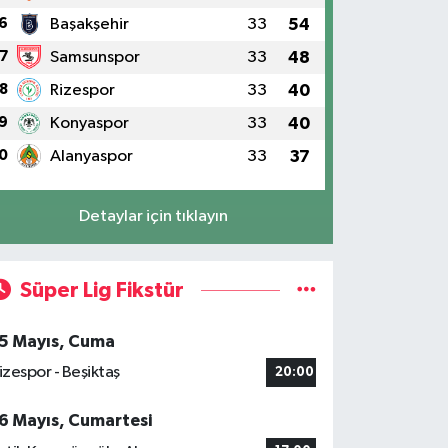
6
Başakşehir
33
54
7
Samsunspor
33
48
8
Rizespor
33
40
9
Konyaspor
33
40
0
Alanyaspor
33
37
Detaylar için tıklayın
Süper Lig Fikstür
5 Mayıs, Cuma
izespor - Beşiktaş
20:00
6 Mayıs, Cumartesi