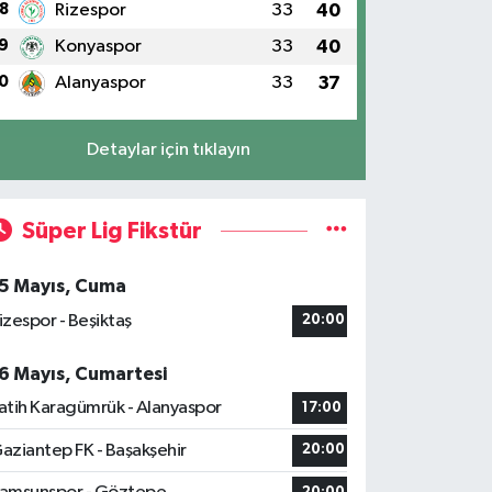
8
Rizespor
33
40
9
Konyaspor
33
40
0
Alanyaspor
33
37
Detaylar için tıklayın
Süper Lig Fikstür
5 Mayıs, Cuma
izespor - Beşiktaş
20:00
6 Mayıs, Cumartesi
atih Karagümrük - Alanyaspor
17:00
aziantep FK - Başakşehir
20:00