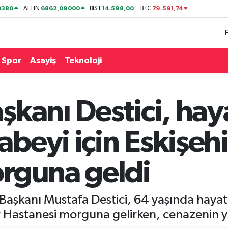
0380
6862,09000
14.598,00
79.591,74
ALTIN
BİST
BTC
Spor
Asayiş
Teknoloji
kanı Destici, haya
eyi için Eskişehi
rguna geldi
l Başkanı Mustafa Destici, 64 yaşında haya
hir Hastanesi morguna gelirken, cenazenin y