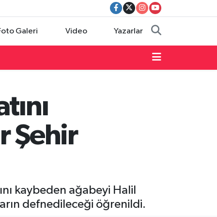
Foto Galeri
Video
Yazarlar
tını
r Şehir
tını kaybeden ağabeyi Halil
arın defnedileceği öğrenildi.