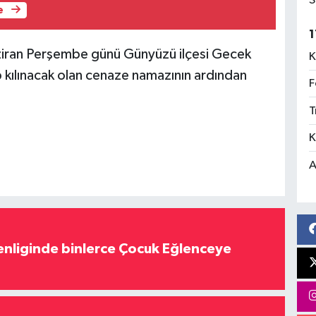
S
e
1
Haziran Perşembe günü Günyüzü ilçesi Gecek
K
 kılınacak olan cenaze namazının ardından
F
T
K
A
nliginde binlerce Çocuk Eğlenceye