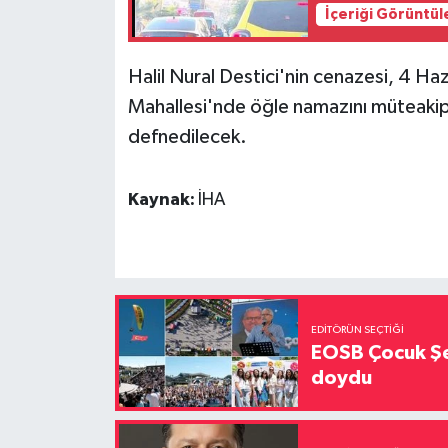
İçeriği Görüntül
Halil Nural Destici'nin cenazesi, 4 
Mahallesi'nde öğle namazını müteakip
defnedilecek.
Kaynak:
İHA
EDITÖRÜN SEÇTIĞI
EOSB Çocuk Şe
doydu