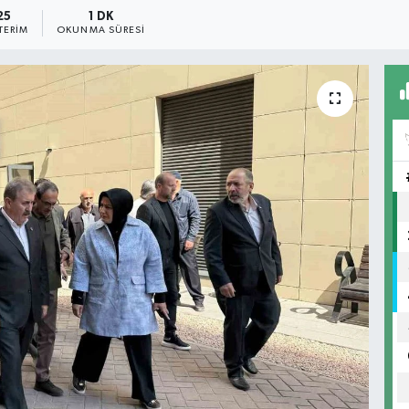
25
1 DK
TERIM
OKUNMA SÜRESI