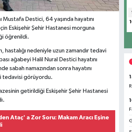
nı Mustafa Destici, 64 yaşında hayatını
1
için Eskişehir Şehir Hastanesi morguna
i öğrenildi.
, hastalığı nedeniyle uzun zamandır tedavi
ası ağabeyi Halil Nural Destici hayatını
inde sabah namazından sonra hayatını
1
i tedavisi görüyordu.
R
esinin getirildiği Eskişehir Şehir Hastanesi
ı.
1
F
den Ataç' a Zor Soru: Makam Aracı Eşine
G
i