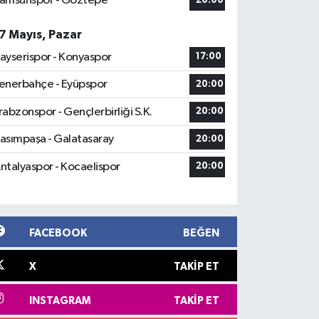
amsunspor - Göztepe
20:00
7 Mayıs, Pazar
ayserispor - Konyaspor
17:00
enerbahçe - Eyüpspor
20:00
rabzonspor - Gençlerbirliği S.K.
20:00
asımpaşa - Galatasaray
20:00
ntalyaspor - Kocaelispor
20:00
FACEBOOK
BEĞEN
X
TAKIP ET
INSTAGRAM
TAKIP ET