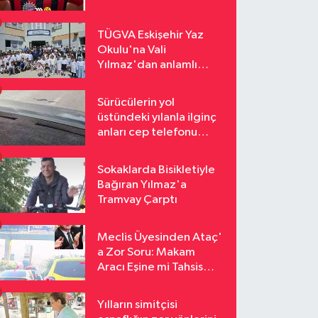
TÜGVA Eskişehir Yaz
Okulu'na Vali
Yılmaz'dan anlamlı
ziyaret
Sürücülerin yol
üstündeki yılanla ilginç
anları cep telefonu
kamerasına yansıdı
Sokaklarda Bisikletiyle
Bağıran Yılmaz'a
Tramvay Çarptı
Meclis Üyesinden Ataç'
a Zor Soru: Makam
Aracı Eşine mi Tahsis
Edildi
Yılların simitçisi