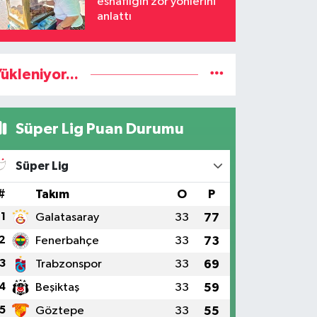
esnaflığın zor yönlerini
anlattı
ükleniyor...
Süper Lig Puan Durumu
Süper Lig
#
Takım
O
P
1
Galatasaray
33
77
2
Fenerbahçe
33
73
3
Trabzonspor
33
69
4
Beşiktaş
33
59
5
Göztepe
33
55