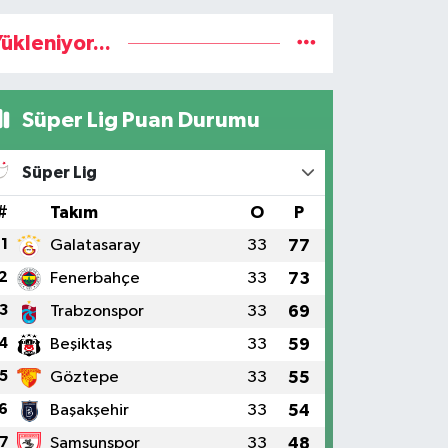
ükleniyor...
Süper Lig Puan Durumu
Süper Lig
#
Takım
O
P
1
Galatasaray
33
77
2
Fenerbahçe
33
73
3
Trabzonspor
33
69
4
Beşiktaş
33
59
5
Göztepe
33
55
6
Başakşehir
33
54
7
Samsunspor
33
48