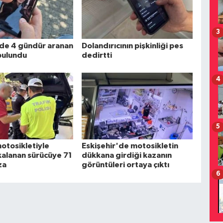
3
'de 4 gündür aranan
Dolandırıcının pişkinliği pes
 bulundu
dedirtti
4
5
otosikletiyle
Eskişehir'de motosikletin
akalanan sürücüye 71
dükkana girdiği kazanın
za
görüntüleri ortaya çıktı
6