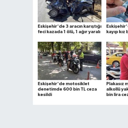
Eskişehir'de 3 aracın karıştığı
Eskişehir
feci kazada 1 ölü, 1 ağır yaralı
kayıp kız
Eskişehir'de motosiklet
Plakasız m
denetimde 600 bin TL ceza
alkollü y
kesildi
bin lira ce