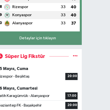
8
Rizespor
33
40
9
Konyaspor
33
40
0
Alanyaspor
33
37
Detaylar için tıklayın
Süper Lig Fikstür
5 Mayıs, Cuma
izespor - Beşiktaş
20:00
6 Mayıs, Cumartesi
atih Karagümrük - Alanyaspor
17:00
aziantep FK - Başakşehir
20:00