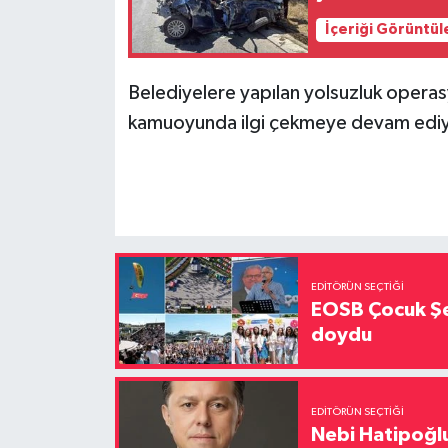
İçeriği Görüntül
Belediyelere yapılan yolsuzluk operasyon
kamuoyunda ilgi çekmeye devam ediy
EDITÖRÜN SEÇTIĞI
EOSB Çocuk Şe
doydu
EDITÖRÜN SEÇTIĞI
Nebi Hatipoğlu