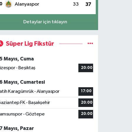
0
Alanyaspor
33
37
Detaylar için tıklayın
Süper Lig Fikstür
5 Mayıs, Cuma
izespor - Beşiktaş
20:00
6 Mayıs, Cumartesi
atih Karagümrük - Alanyaspor
17:00
aziantep FK - Başakşehir
20:00
amsunspor - Göztepe
20:00
7 Mayıs, Pazar