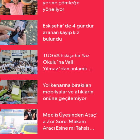
yerine çömleğe
yöneliyor
Eskişehir'de 4 gündür
aranan kayıp kız
bulundu
TÜGVA Eskişehir Yaz
Okulu'na Vali
Yılmaz'dan anlamlı
ziyaret
Yol kenarına bırakılan
mobilyalar ve atıkların
önüne geçilemiyor
Meclis Üyesinden Ataç'
a Zor Soru: Makam
Aracı Eşine mi Tahsis
Edildi