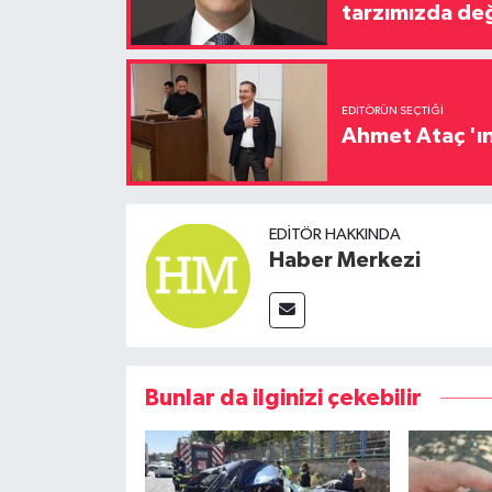
tarzımızda değ
EDITÖRÜN SEÇTIĞI
Ahmet Ataç 'ın
EDITÖR HAKKINDA
Haber Merkezi
Bunlar da ilginizi çekebilir