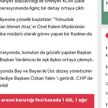
uriyet Başsavcılığı ile Emniyet KOM Şube
1
Operasyonunda ilginç bir detay ortaya çıktı
iyesine yönelik başlatılan “Yolsuzluk
lan Ahmet Ataç’ın Özel Kalem Müdürünün
be müdürü olarak görev yapan bir Kadının da
1
rasyonda, konutun da gözaltı yapılan Başkan
R
aşkan Yardımcısı ile aşk ilişkisi ortaya çıkmıştı.
1
yonda Bay ve Bayan iki Üst düzey yöneticinin
F
elediye Başkanı Özkan Yalım 'ı getirdi. CHP'de
G
rildi
S
aracın karıştığı feci kazada 1 ölü, 1 ağır
1