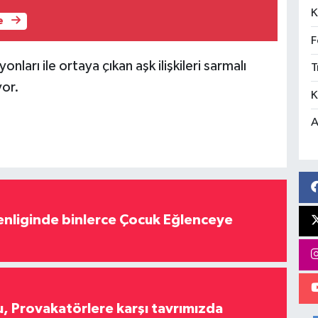
K
e
F
ları ile ortaya çıkan aşk ilişkileri sarmalı
T
or.
K
A
nliginde binlerce Çocuk Eğlenceye
, Provakatörlere karşı tavrımızda