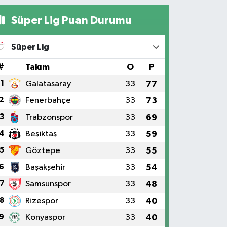
Süper Lig Puan Durumu
Süper Lig
#
Takım
O
P
1
Galatasaray
33
77
2
Fenerbahçe
33
73
3
Trabzonspor
33
69
4
Beşiktaş
33
59
5
Göztepe
33
55
6
Başakşehir
33
54
7
Samsunspor
33
48
8
Rizespor
33
40
9
Konyaspor
33
40