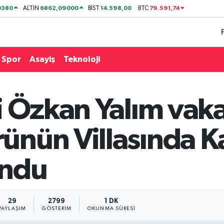
0380
6862,09000
14.598,00
79.591,74
ALTIN
BİST
BTC
Spor
Asayiş
Teknoloji
i Özkan Yalım vaka
nün Villasında K
undu
29
2799
1 DK
PAYLAŞIM
GÖSTERIM
OKUNMA SÜRESI