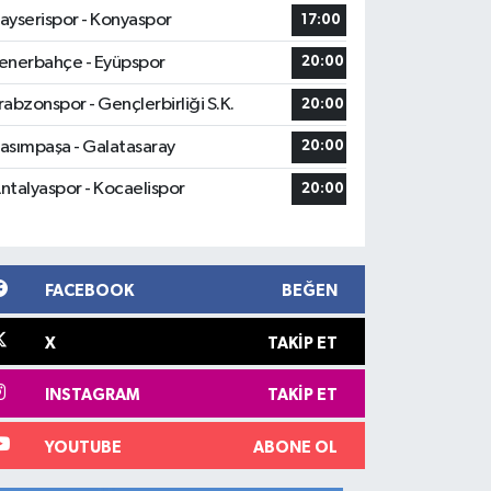
ayserispor - Konyaspor
17:00
enerbahçe - Eyüpspor
20:00
rabzonspor - Gençlerbirliği S.K.
20:00
asımpaşa - Galatasaray
20:00
ntalyaspor - Kocaelispor
20:00
FACEBOOK
BEĞEN
X
TAKIP ET
INSTAGRAM
TAKIP ET
YOUTUBE
ABONE OL