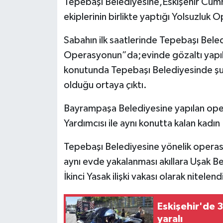
Tepebaşı Belediyesine,Eskişehir Cumh
ekiplerinin birlikte yaptığı Yolsuzluk 
Sabahın ilk saatlerinde Tepebaşı Beled
Operasyonun”da;evinde gözaltı yapı
konutunda Tepebaşı Belediyesinde şu
olduğu ortaya çıktı.
Bayrampaşa Belediyesine yapılan ope
Yardımcısı ile aynı konutta kalan kadın B
Tepebaşı Belediyesine yönelik operas
aynı evde yakalanması akıllara Uşak B
İkinci Yasak ilişki vakası olarak nitelendi
Eskişehir'de 3 
yaralı