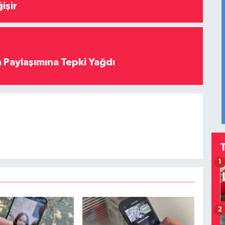
işir
 Paylaşımına Tepki Yağdı
1
2