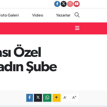
Foto Galeri
Video
Yazarlar
sı Özel
adın Şube
-
+
A
A