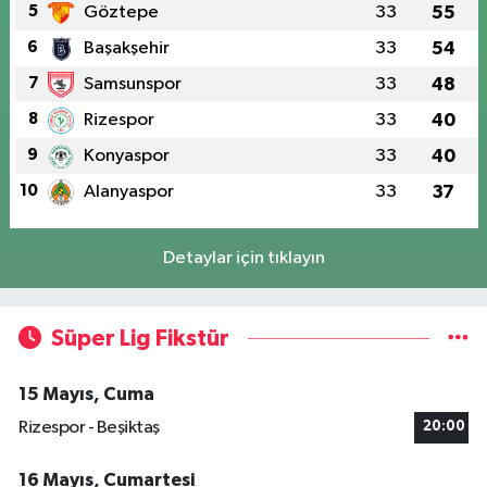
5
Göztepe
33
55
6
Başakşehir
33
54
7
Samsunspor
33
48
8
Rizespor
33
40
9
Konyaspor
33
40
10
Alanyaspor
33
37
Detaylar için tıklayın
Süper Lig Fikstür
15 Mayıs, Cuma
Rizespor - Beşiktaş
20:00
16 Mayıs, Cumartesi