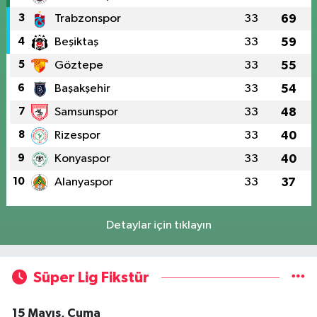
3
Trabzonspor
33
69
4
Beşiktaş
33
59
5
Göztepe
33
55
6
Başakşehir
33
54
7
Samsunspor
33
48
8
Rizespor
33
40
9
Konyaspor
33
40
10
Alanyaspor
33
37
Detaylar için tıklayın
Süper Lig Fikstür
15 Mayıs, Cuma