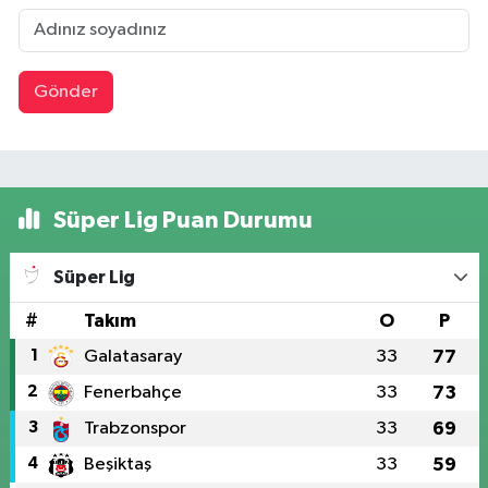
Gönder
Süper Lig Puan Durumu
Süper Lig
#
Takım
O
P
1
Galatasaray
33
77
2
Fenerbahçe
33
73
3
Trabzonspor
33
69
4
Beşiktaş
33
59