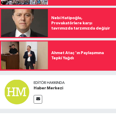
Nebi Hatipoğlu,
Provakatörlere karşı
tavrımızda tarzımızda değişir
Ahmet Ataç 'ın Paylaşımına
Tepki Yağdı
EDITÖR HAKKINDA
Haber Merkezi