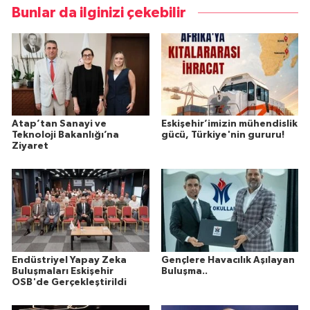
Bunlar da ilginizi çekebilir
Atap’tan Sanayi ve
Eskişehir’imizin mühendislik
Teknoloji Bakanlığı’na
gücü, Türkiye'nin gururu!
Ziyaret
Endüstriyel Yapay Zeka
Gençlere Havacılık Aşılayan
Buluşmaları Eskişehir
Buluşma..
OSB'de Gerçekleştirildi