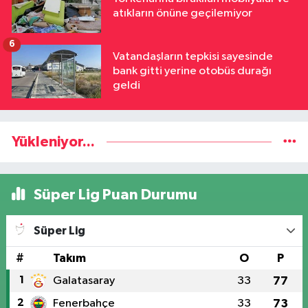
atıkların önüne geçilemiyor
6
Vatandaşların tepkisi sayesinde
bank gitti yerine otobüs durağı
geldi
Yükleniyor...
Süper Lig Puan Durumu
Süper Lig
#
Takım
O
P
1
Galatasaray
33
77
2
Fenerbahçe
33
73