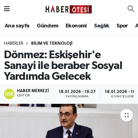
Ana sayfa
Eskişehir Nöbetçi Eczaneler
Ana sayfa
Gündem
Ekonomi
Sağlık
Spor
Gündem
Eskişehir Hava Durumu
HABERLER
BİLİM VE TEKNOLOJİ
Dönmez: Eskişehir'e
Ekonomi
Eskişehir Namaz Vakitleri
Sanayi ile beraber Sosyal
Sağlık
Eskişehir Trafik Yoğunluk Haritası
Yardımda Gelecek
Spor
Süper Lig Puan Durumu ve Fikstür
HABER MERKEZI
18.01.2026 - 16:27
18.01.2026 - 16:
EDITÖR
YAYINLANMA
GÜNCELLEME
Asayiş
Tüm Manşetler
Teknoloji
Son Dakika Haberleri
Haber Arşivi