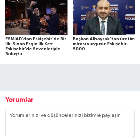
ESMİAD’dan Eskişehir’de Bir
Başkan Albayrak’tan üretim
İlk: Sinan Ergin İlk Kez
mirası vurgusu: Eskişehir-
Eskişehir’de Sevenleriyle
5000
Buluştu
Yorumlar