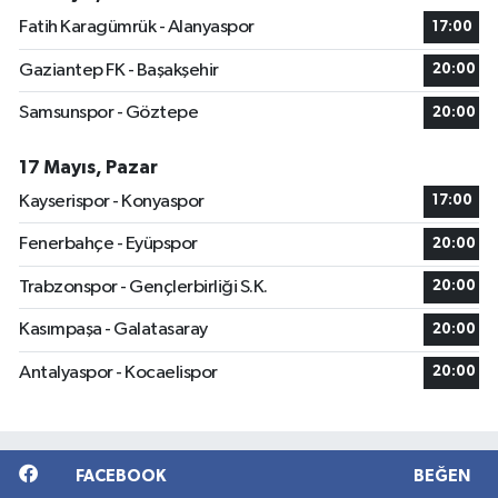
Fatih Karagümrük - Alanyaspor
17:00
Gaziantep FK - Başakşehir
20:00
Samsunspor - Göztepe
20:00
17 Mayıs, Pazar
Kayserispor - Konyaspor
17:00
Fenerbahçe - Eyüpspor
20:00
Trabzonspor - Gençlerbirliği S.K.
20:00
Kasımpaşa - Galatasaray
20:00
Antalyaspor - Kocaelispor
20:00
FACEBOOK
BEĞEN