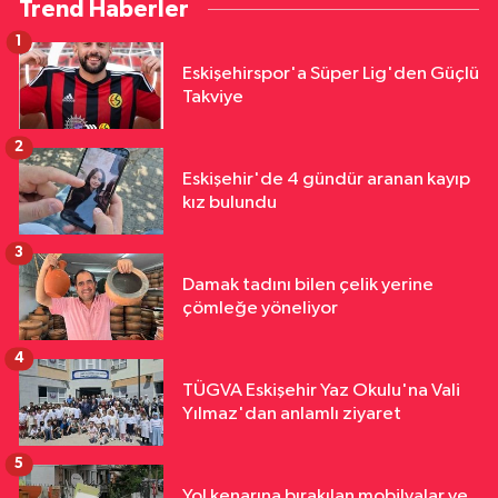
Trend Haberler
1
Eskişehirspor'a Süper Lig'den Güçlü
Takviye
2
Eskişehir'de 4 gündür aranan kayıp
kız bulundu
3
Damak tadını bilen çelik yerine
çömleğe yöneliyor
4
TÜGVA Eskişehir Yaz Okulu'na Vali
Yılmaz'dan anlamlı ziyaret
5
Yol kenarına bırakılan mobilyalar ve