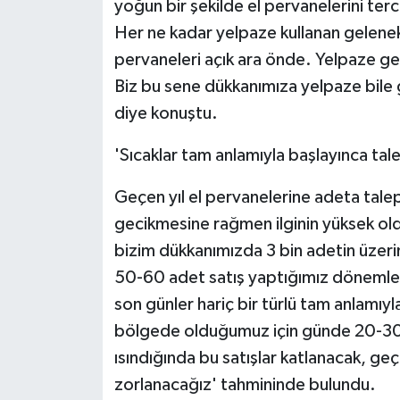
yoğun bir şekilde el pervanelerini ter
Her ne kadar yelpaze kullanan gelenekse
pervaneleri açık ara önde. Yelpaze ger
Biz bu sene dükkanımıza yelpaze bil
diye konuştu.
'Sıcaklar tam anlamıyla başlayınca ta
Geçen yıl el pervanelerine adeta talep 
gecikmesine rağmen ilginin yüksek o
bizim dükkanımızda 3 bin adetin üzeri
50-60 adet satış yaptığımız dönemler 
son günler hariç bir türlü tam anlamıy
bölgede olduğumuz için günde 20-30 a
ısındığında bu satışlar katlanacak, ge
zorlanacağız' tahmininde bulundu.