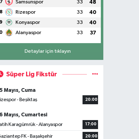
7
Samsunspor
33
48
8
Rizespor
33
40
9
Konyaspor
33
40
0
Alanyaspor
33
37
Detaylar için tıklayın
Süper Lig Fikstür
5 Mayıs, Cuma
izespor - Beşiktaş
20:00
6 Mayıs, Cumartesi
atih Karagümrük - Alanyaspor
17:00
aziantep FK - Başakşehir
20:00