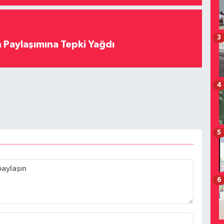
3
 Paylaşımına Tepki Yağdı
4
5
6