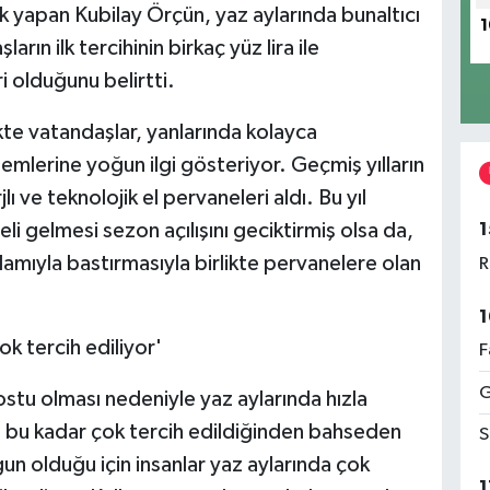
ık yapan Kubilay Örçün, yaz aylarında bunaltıcı
1
ın ilk tercihinin birkaç yüz lira ile
i olduğunu belirtti.
ikte vatandaşlar, yanlarında kolayca
emlerine yoğun ilgi gösteriyor. Geçmiş yılların
jlı ve teknolojik el pervaneleri aldı. Bu yıl
1
li gelmesi sezon açılışını geciktirmiş olsa da,
lamıyla bastırmasıyla birlikte pervanelere olan
R
1
k tercih ediliyor'
F
G
ostu olması nedeniyle yaz aylarında hızla
n bu kadar çok tercih edildiğinden bahseden
S
gun olduğu için insanlar yaz aylarında çok
1