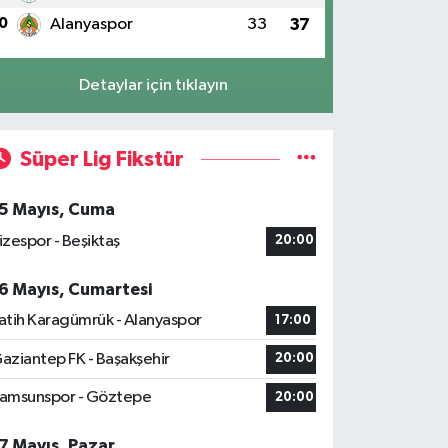
0
Alanyaspor
33
37
Detaylar için tıklayın
Süper Lig Fikstür
5 Mayıs, Cuma
izespor - Beşiktaş
20:00
6 Mayıs, Cumartesi
atih Karagümrük - Alanyaspor
17:00
aziantep FK - Başakşehir
20:00
amsunspor - Göztepe
20:00
7 Mayıs, Pazar