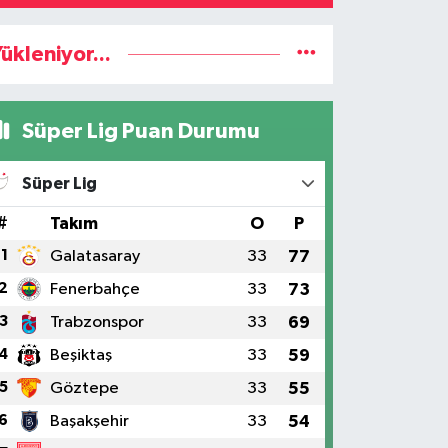
ükleniyor...
Süper Lig Puan Durumu
Süper Lig
#
Takım
O
P
1
Galatasaray
33
77
2
Fenerbahçe
33
73
3
Trabzonspor
33
69
4
Beşiktaş
33
59
5
Göztepe
33
55
6
Başakşehir
33
54