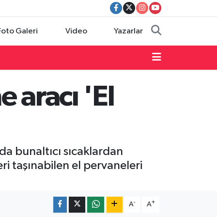
Foto Galeri
Video
Yazarlar
 aracı 'El
nda bunaltıcı sıcaklardan
eri taşınabilen el pervaneleri
-
+
A
A