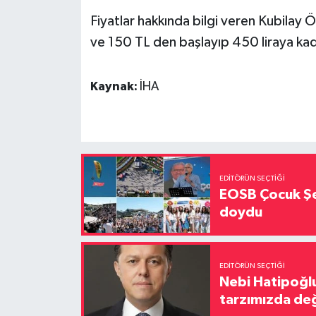
Fiyatlar hakkında bilgi veren Kubilay Ö
ve 150 TL den başlayıp 450 liraya kadar
Kaynak:
İHA
EDITÖRÜN SEÇTIĞI
EOSB Çocuk Şe
doydu
EDITÖRÜN SEÇTIĞI
Nebi Hatipoğlu
tarzımızda değ