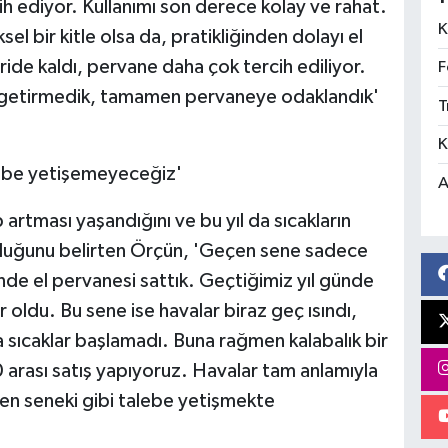
cih ediyor. Kullanımı son derece kolay ve rahat.
K
l bir kitle olsa da, pratikliğinden dolayı el
ide kaldı, pervane daha çok tercih ediliyor.
F
e getirmedik, tamamen pervaneye odaklandık'
T
K
lebe yetişemeyeceğiz'
A
artması yaşandığını ve bu yıl da sıcakların
lduğunu belirten Örçün, 'Geçen sene sadece
nde el pervanesi sattık. Geçtiğimiz yıl günde
oldu. Bu sene ise havalar biraz geç ısındı,
la sıcaklar başlamadı. Buna rağmen kalabalık bir
rası satış yapıyoruz. Havalar tam anlamıyla
çen seneki gibi talebe yetişmekte