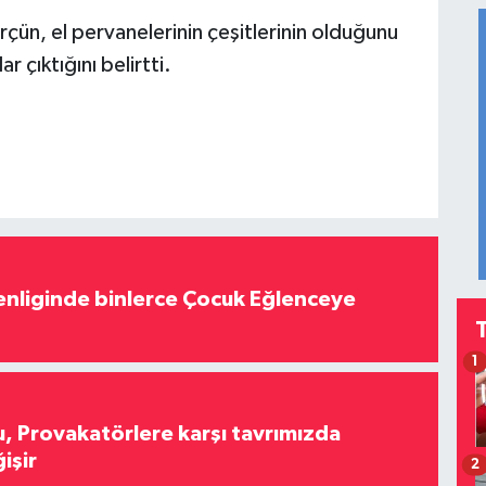
rçün, el pervanelerinin çeşitlerinin olduğunu
 çıktığını belirtti.
nliginde binlerce Çocuk Eğlenceye
1
, Provakatörlere karşı tavrımızda
işir
2