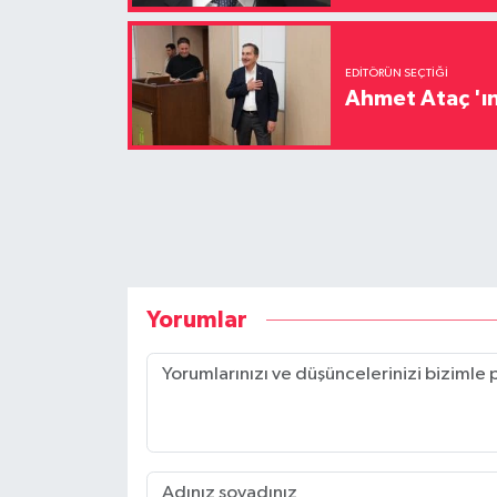
EDITÖRÜN SEÇTIĞI
Ahmet Ataç 'ın
Yorumlar