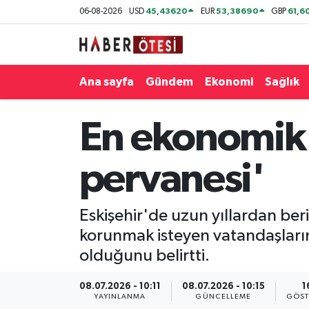
45,43620
53,38690
61,6
06-08-2026
USD
EUR
GBP
Ana sayfa
Eskişehir Nöbetçi Eczaneler
Ana sayfa
Gündem
Ekonomi
Sağlık
Gündem
Eskişehir Hava Durumu
Ekonomi
Eskişehir Namaz Vakitleri
En ekonomik v
Sağlık
Eskişehir Trafik Yoğunluk Haritası
pervanesi'
Spor
Süper Lig Puan Durumu ve Fikstür
Eskişehir'de uzun yıllardan ber
Asayiş
Tüm Manşetler
korunmak isteyen vatandaşların il
olduğunu belirtti.
Teknoloji
Son Dakika Haberleri
08.07.2026 - 10:11
08.07.2026 - 10:15
1
Haber Arşivi
YAYINLANMA
GÜNCELLEME
GÖST