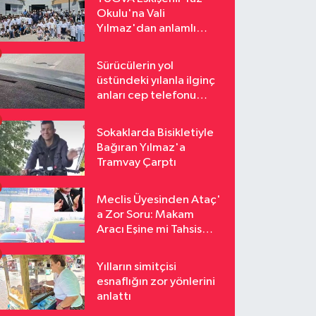
Okulu'na Vali
Yılmaz'dan anlamlı
ziyaret
Sürücülerin yol
üstündeki yılanla ilginç
anları cep telefonu
kamerasına yansıdı
Sokaklarda Bisikletiyle
Bağıran Yılmaz'a
Tramvay Çarptı
Meclis Üyesinden Ataç'
a Zor Soru: Makam
Aracı Eşine mi Tahsis
Edildi
Yılların simitçisi
esnaflığın zor yönlerini
anlattı