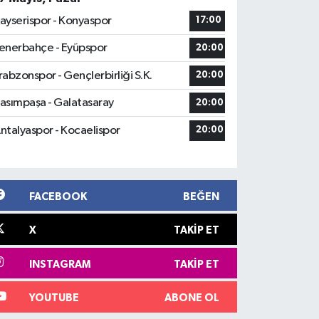
ayserispor - Konyaspor
17:00
enerbahçe - Eyüpspor
20:00
rabzonspor - Gençlerbirliği S.K.
20:00
asımpaşa - Galatasaray
20:00
ntalyaspor - Kocaelispor
20:00
FACEBOOK
BEĞEN
X
TAKIP ET
INSTAGRAM
TAKIP ET
YOUTUBE
ABONE OL