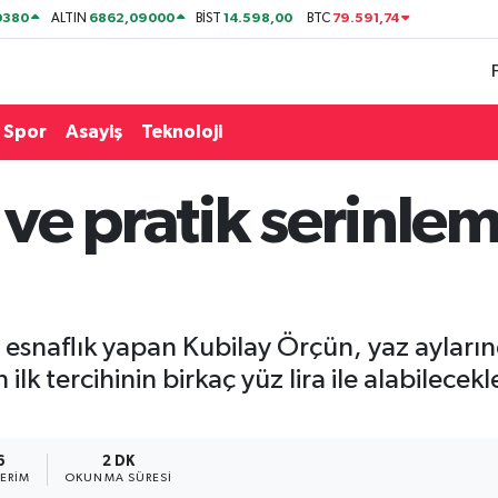
0380
6862,09000
14.598,00
79.591,74
ALTIN
BİST
BTC
Spor
Asayiş
Teknoloji
e pratik serinleme
i esnaflık yapan Kubilay Örçün, yaz ayları
k tercihinin birkaç yüz lira ile alabilecekl
6
2 DK
ERIM
OKUNMA SÜRESI