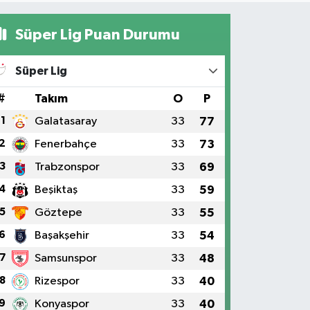
Süper Lig Puan Durumu
Süper Lig
#
Takım
O
P
1
Galatasaray
33
77
2
Fenerbahçe
33
73
3
Trabzonspor
33
69
4
Beşiktaş
33
59
5
Göztepe
33
55
6
Başakşehir
33
54
7
Samsunspor
33
48
8
Rizespor
33
40
9
Konyaspor
33
40