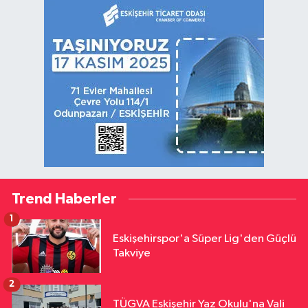
Trend Haberler
1
Eskişehirspor'a Süper Lig'den Güçlü
Takviye
2
TÜGVA Eskişehir Yaz Okulu'na Vali