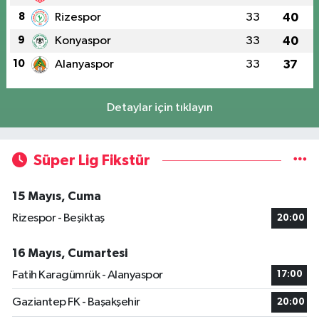
8
Rizespor
33
40
9
Konyaspor
33
40
10
Alanyaspor
33
37
Detaylar için tıklayın
Süper Lig Fikstür
15 Mayıs, Cuma
Rizespor - Beşiktaş
20:00
16 Mayıs, Cumartesi
Fatih Karagümrük - Alanyaspor
17:00
Gaziantep FK - Başakşehir
20:00