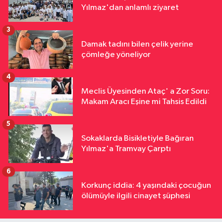
Yılmaz'dan anlamlı ziyaret
3
Damak tadını bilen çelik yerine
çömleğe yöneliyor
4
Meclis Üyesinden Ataç' a Zor Soru:
Makam Aracı Eşine mi Tahsis Edildi
5
Sokaklarda Bisikletiyle Bağıran
Yılmaz'a Tramvay Çarptı
6
Korkunç iddia: 4 yaşındaki çocuğun
ölümüyle ilgili cinayet şüphesi