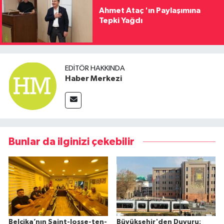
Ahmet Ataç 'ın Paylaşımına
Tepki Yağdı
EDITÖR HAKKINDA
Haber Merkezi
Bunlar da ilginizi çekebilir
Belçika’nın Saint-Josse-ten-
Büyükşehir'den Duyuru: