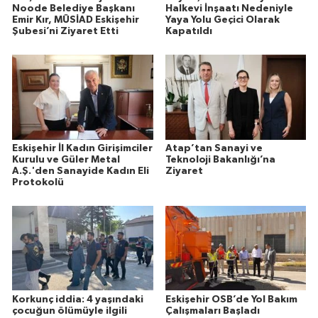
Noode Belediye Başkanı
Halkevi İnşaatı Nedeniyle
Emir Kır, MÜSİAD Eskişehir
Yaya Yolu Geçici Olarak
Şubesi’ni Ziyaret Etti
Kapatıldı
Eskişehir İl Kadın Girişimciler
Atap’tan Sanayi ve
Kurulu ve Güler Metal
Teknoloji Bakanlığı’na
A.Ş.'den Sanayide Kadın Eli
Ziyaret
Protokolü
Korkunç iddia: 4 yaşındaki
Eskişehir OSB’de Yol Bakım
çocuğun ölümüyle ilgili
Çalışmaları Başladı