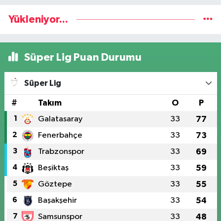
Yükleniyor...
Süper Lig Puan Durumu
Süper Lig
#
Takım
O
P
1
Galatasaray
33
77
2
Fenerbahçe
33
73
3
Trabzonspor
33
69
4
Beşiktaş
33
59
5
Göztepe
33
55
6
Başakşehir
33
54
7
Samsunspor
33
48