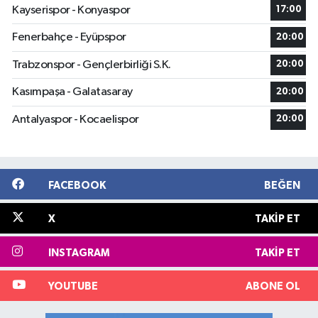
Kayserispor - Konyaspor
17:00
Fenerbahçe - Eyüpspor
20:00
Trabzonspor - Gençlerbirliği S.K.
20:00
Kasımpaşa - Galatasaray
20:00
Antalyaspor - Kocaelispor
20:00
FACEBOOK
BEĞEN
X
TAKIP ET
INSTAGRAM
TAKIP ET
YOUTUBE
ABONE OL