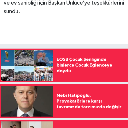
ve ev sahipliği için Başkan Ünlüce’ye teşekkürlerini
sundu.
EOSB Çocuk Şenliginde
binlerce Çocuk Eğlenceye
doydu
Nebi Hatipoğlu,
Provakatörlere karşı
tavrımızda tarzımızda değişir