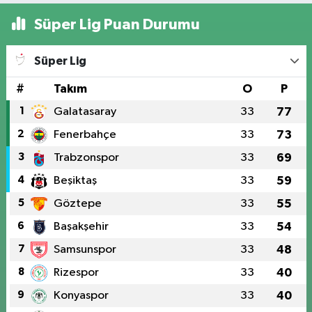
Süper Lig Puan Durumu
Süper Lig
#
Takım
O
P
1
Galatasaray
33
77
2
Fenerbahçe
33
73
3
Trabzonspor
33
69
4
Beşiktaş
33
59
5
Göztepe
33
55
6
Başakşehir
33
54
7
Samsunspor
33
48
8
Rizespor
33
40
9
Konyaspor
33
40