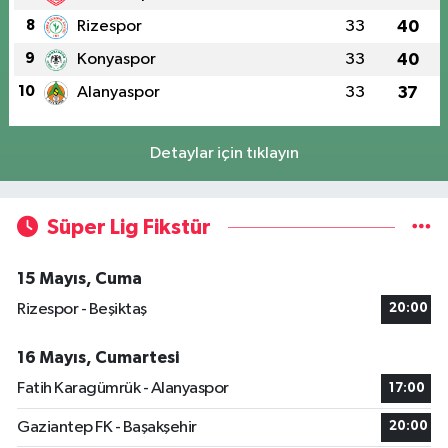
8
Rizespor
33
40
9
Konyaspor
33
40
10
Alanyaspor
33
37
Detaylar için tıklayın
Süper Lig Fikstür
15 Mayıs, Cuma
Rizespor - Beşiktaş
20:00
16 Mayıs, Cumartesi
Fatih Karagümrük - Alanyaspor
17:00
Gaziantep FK - Başakşehir
20:00