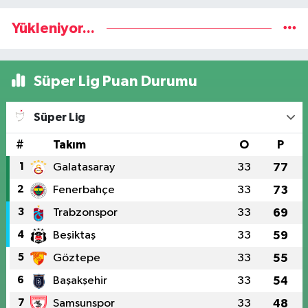
Yükleniyor...
Süper Lig Puan Durumu
Süper Lig
#
Takım
O
P
1
Galatasaray
33
77
2
Fenerbahçe
33
73
3
Trabzonspor
33
69
4
Beşiktaş
33
59
5
Göztepe
33
55
6
Başakşehir
33
54
7
Samsunspor
33
48