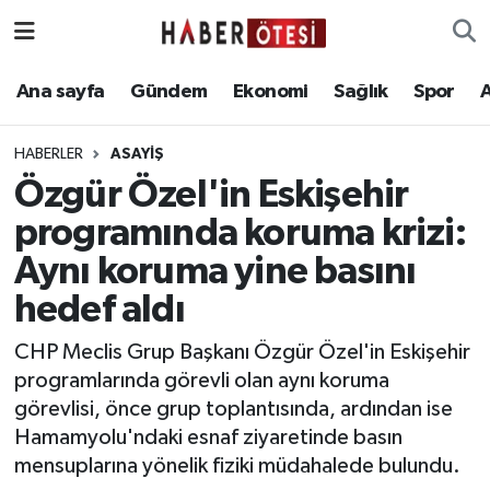
Ana sayfa
Eskişehir Nöbetçi Eczaneler
Ana sayfa
Gündem
Ekonomi
Sağlık
Spor
Gündem
Eskişehir Hava Durumu
HABERLER
ASAYIŞ
Özgür Özel'in Eskişehir
Ekonomi
Eskişehir Namaz Vakitleri
programında koruma krizi:
Sağlık
Eskişehir Trafik Yoğunluk Haritası
Aynı koruma yine basını
hedef aldı
Spor
Süper Lig Puan Durumu ve Fikstür
CHP Meclis Grup Başkanı Özgür Özel'in Eskişehir
Asayiş
Tüm Manşetler
programlarında görevli olan aynı koruma
görevlisi, önce grup toplantısında, ardından ise
Teknoloji
Son Dakika Haberleri
Hamamyolu'ndaki esnaf ziyaretinde basın
mensuplarına yönelik fiziki müdahalede bulundu.
Haber Arşivi