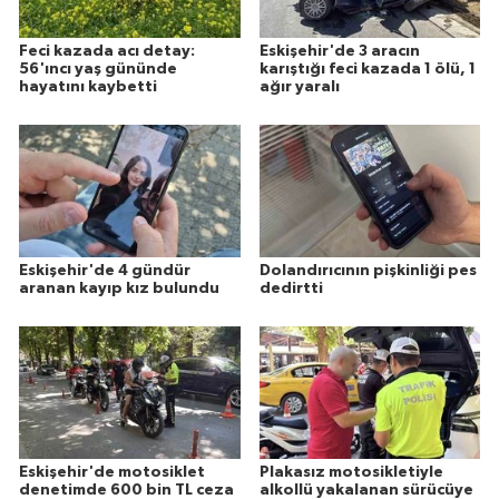
Feci kazada acı detay:
Eskişehir'de 3 aracın
56'ıncı yaş gününde
karıştığı feci kazada 1 ölü, 1
hayatını kaybetti
ağır yaralı
Eskişehir'de 4 gündür
Dolandırıcının pişkinliği pes
aranan kayıp kız bulundu
dedirtti
Eskişehir'de motosiklet
Plakasız motosikletiyle
denetimde 600 bin TL ceza
alkollü yakalanan sürücüye