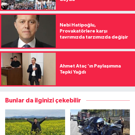
Nebi Hatipoğlu,
Provakatörlere karşı
tavrımızda tarzımızda değişir
Ahmet Ataç 'ın Paylaşımına
Tepki Yağdı
Bunlar da ilginizi çekebilir