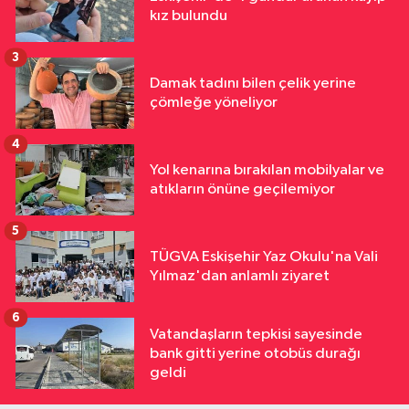
kız bulundu
3
Damak tadını bilen çelik yerine
çömleğe yöneliyor
4
Yol kenarına bırakılan mobilyalar ve
atıkların önüne geçilemiyor
5
TÜGVA Eskişehir Yaz Okulu'na Vali
Yılmaz'dan anlamlı ziyaret
6
Vatandaşların tepkisi sayesinde
bank gitti yerine otobüs durağı
geldi