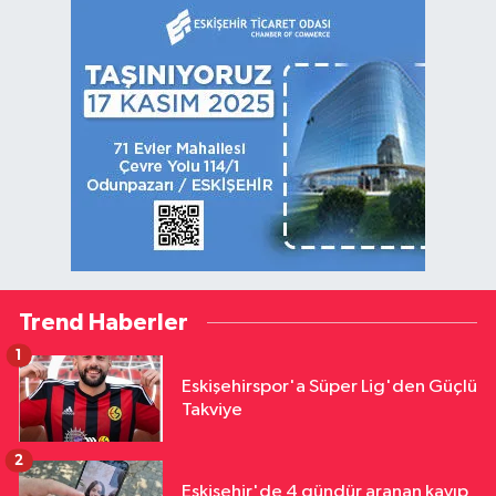
Trend Haberler
1
Eskişehirspor'a Süper Lig'den Güçlü
Takviye
2
Eskişehir'de 4 gündür aranan kayıp