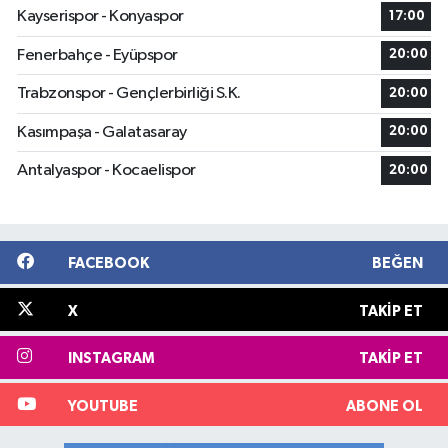
Kayserispor - Konyaspor
17:00
Fenerbahçe - Eyüpspor
20:00
Trabzonspor - Gençlerbirliği S.K.
20:00
Kasımpaşa - Galatasaray
20:00
Antalyaspor - Kocaelispor
20:00
FACEBOOK
BEĞEN
X
TAKIP ET
INSTAGRAM
TAKIP ET
YOUTUBE
ABONE OL