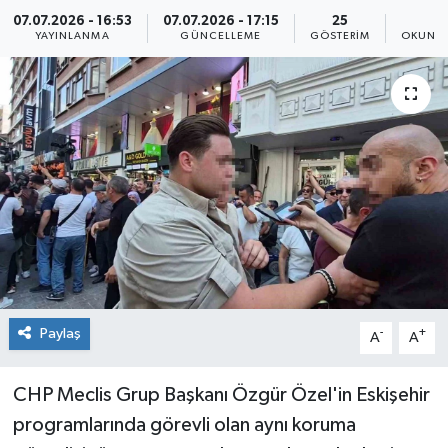
07.07.2026 - 16:53
07.07.2026 - 17:15
25
1
YAYINLANMA
GÜNCELLEME
GÖSTERIM
OKUNMA
Paylaş
-
+
A
A
CHP Meclis Grup Başkanı Özgür Özel'in Eskişehir
programlarında görevli olan aynı koruma