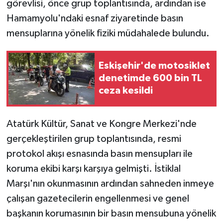
görevlisi, önce grup toplantısında, ardından ise
Hamamyolu'ndaki esnaf ziyaretinde basın
mensuplarına yönelik fiziki müdahalede bulundu.
Eskişehir'de motosiklet
denetimde 600 bin TL
ceza kesildi
Atatürk Kültür, Sanat ve Kongre Merkezi'nde
gerçekleştirilen grup toplantısında, resmi
protokol akışı esnasında basın mensupları ile
koruma ekibi karşı karşıya gelmişti. İstiklal
Marşı'nın okunmasının ardından sahneden inmeye
çalışan gazetecilerin engellenmesi ve genel
başkanın korumasının bir basın mensubuna yönelik