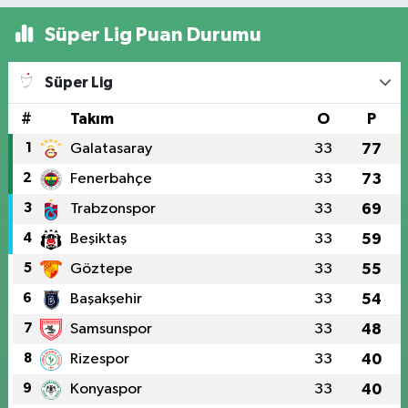
Süper Lig Puan Durumu
Süper Lig
#
Takım
O
P
1
Galatasaray
33
77
2
Fenerbahçe
33
73
3
Trabzonspor
33
69
4
Beşiktaş
33
59
5
Göztepe
33
55
6
Başakşehir
33
54
7
Samsunspor
33
48
8
Rizespor
33
40
9
Konyaspor
33
40