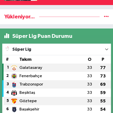
Yükleniyor...
Süper Lig Puan Durumu
Süper Lig
#
Takım
O
P
1
Galatasaray
33
77
2
Fenerbahçe
33
73
3
Trabzonspor
33
69
4
Beşiktaş
33
59
5
Göztepe
33
55
6
Başakşehir
33
54