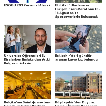
ESOGU 203 Personel Alacak
Eti Lifalif Uluslararası
Eskişehir Yarı Maratonu 15-
16 Ağustos’ta
Sporseverlerle Buluşacak
Üniversite Öğrencileri Ev
Eskişehir'de 4 gündür
Kiralarken Emlakçıdan Yetki
aranan kayıp kız bulundu
Belgesini istesin
Belçika’nın Saint-Josse-ten-
Büyükşehir'den Duyuru: