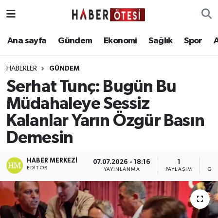
Ana sayfa
Eskişehir Nöbetçi Eczaneler
Ana sayfa
Gündem
Ekonomi
Sağlık
Spor
Gündem
Eskişehir Hava Durumu
HABERLER
GÜNDEM
Serhat Tunç: Bugün Bu
Ekonomi
Eskişehir Namaz Vakitleri
Müdahaleye Sessiz
Sağlık
Eskişehir Trafik Yoğunluk Haritası
Kalanlar Yarın Özgür Basın
Demesin
Spor
Süper Lig Puan Durumu ve Fikstür
Asayiş
Tüm Manşetler
HABER MERKEZI
07.07.2026 - 18:16
1
EDITÖR
YAYINLANMA
PAYLAŞIM
GÖ
Teknoloji
Son Dakika Haberleri
Haber Arşivi