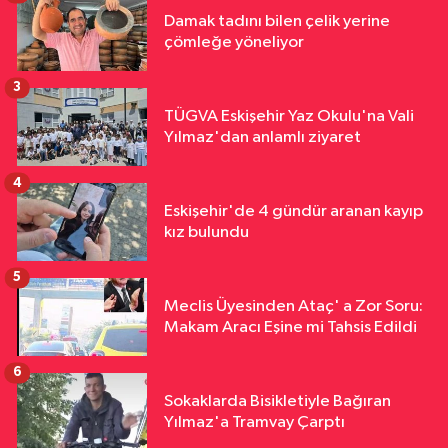
Damak tadını bilen çelik yerine
çömleğe yöneliyor
3
TÜGVA Eskişehir Yaz Okulu'na Vali
Yılmaz'dan anlamlı ziyaret
4
Eskişehir'de 4 gündür aranan kayıp
kız bulundu
5
Meclis Üyesinden Ataç' a Zor Soru:
Makam Aracı Eşine mi Tahsis Edildi
6
Sokaklarda Bisikletiyle Bağıran
Yılmaz'a Tramvay Çarptı