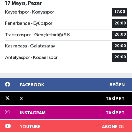
17 Mayıs, Pazar
Kayserispor - Konyaspor
17:00
Fenerbahçe - Eyüpspor
20:00
Trabzonspor - Gençlerbirliği S.K.
20:00
Kasımpaşa - Galatasaray
20:00
Antalyaspor - Kocaelispor
20:00
FACEBOOK
BEĞEN
X
TAKIP ET
INSTAGRAM
TAKIP ET
YOUTUBE
ABONE OL