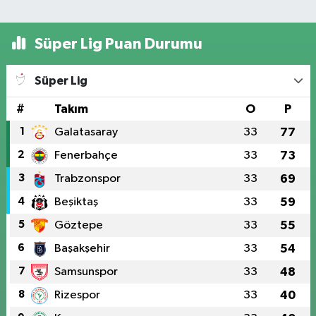
Süper Lig Puan Durumu
Süper Lig
#
Takım
O
P
1
Galatasaray
33
77
2
Fenerbahçe
33
73
3
Trabzonspor
33
69
4
Beşiktaş
33
59
5
Göztepe
33
55
6
Başakşehir
33
54
7
Samsunspor
33
48
8
Rizespor
33
40