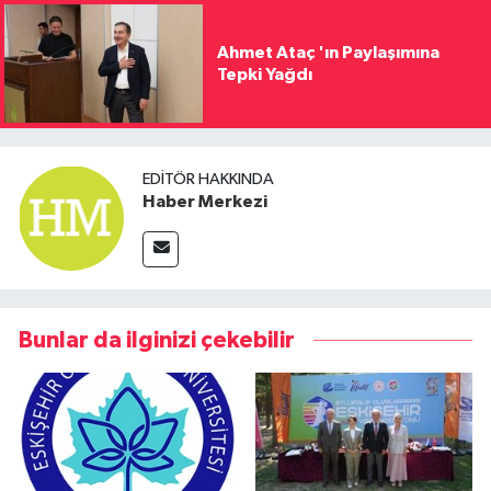
Ahmet Ataç 'ın Paylaşımına
Tepki Yağdı
EDITÖR HAKKINDA
Haber Merkezi
Bunlar da ilginizi çekebilir