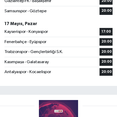
Gaziantep FK - Başakşehir
20:00
Samsunspor - Göztepe
20:00
17 Mayıs, Pazar
Kayserispor - Konyaspor
17:00
Fenerbahçe - Eyüpspor
20:00
Trabzonspor - Gençlerbirliği S.K.
20:00
Kasımpaşa - Galatasaray
20:00
Antalyaspor - Kocaelispor
20:00