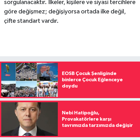
sorgulanacaktır. İlkeler, kişilere ve siyasi tercihlere
göre değişmez; değişiyorsa ortada ilke değil,
çifte standart vardır.
EOSB Çocuk Şenliginde
binlerce Çocuk Eğlenceye
doydu
Nebi Hatipoğlu,
Provakatörlere karşı
tavrımızda tarzımızda değişir