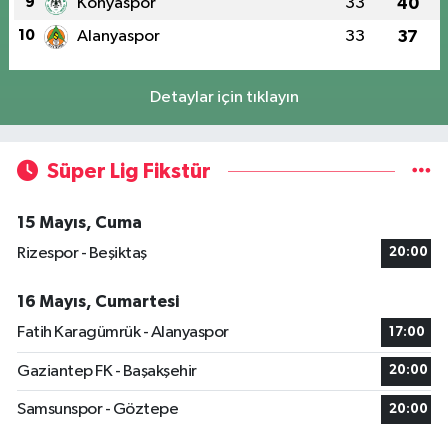
9
Konyaspor
33
40
10
Alanyaspor
33
37
Detaylar için tıklayın
Süper Lig Fikstür
15 Mayıs, Cuma
Rizespor - Beşiktaş
20:00
16 Mayıs, Cumartesi
Fatih Karagümrük - Alanyaspor
17:00
Gaziantep FK - Başakşehir
20:00
Samsunspor - Göztepe
20:00