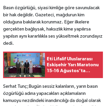
Basın özgürlüğü, siyasi kimliğe göre savunulacak
bir hak değildir. Gazeteci, mağdurun kim
olduğuna bakılarak korunmaz. Eğer ilkelere
gerçekten bağlıysak, haksızlık kime yapılırsa
yapılsın aynı kararlılıkla ses yükseltmek zorundayız
dedi.
Eti Lifalif Uluslararası
Eskişehir Yarı Maratonu
15-16 Ağustos’ta
Sporseverlerle
Buluşacak
Serhat Tunç;Bugün sessiz kalanların, yarın basın
özgürlüğü adına yapacakları açıklamaların
kamuoyu nezdindeki inandırıcılığı da doğal olarak