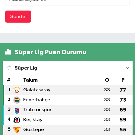
Gönder
Süper Lig Puan Durumu
Süper Lig
#
Takım
O
P
1
Galatasaray
33
77
2
Fenerbahçe
33
73
3
Trabzonspor
33
69
4
Beşiktaş
33
59
5
Göztepe
33
55