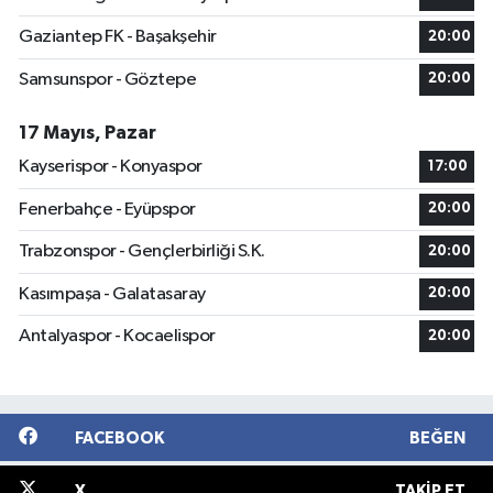
Gaziantep FK - Başakşehir
20:00
Samsunspor - Göztepe
20:00
17 Mayıs, Pazar
Kayserispor - Konyaspor
17:00
Fenerbahçe - Eyüpspor
20:00
Trabzonspor - Gençlerbirliği S.K.
20:00
Kasımpaşa - Galatasaray
20:00
Antalyaspor - Kocaelispor
20:00
FACEBOOK
BEĞEN
X
TAKIP ET