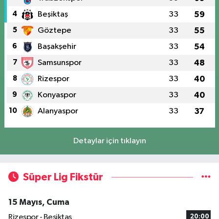
4
Beşiktaş
33
59
5
Göztepe
33
55
6
Başakşehir
33
54
7
Samsunspor
33
48
8
Rizespor
33
40
9
Konyaspor
33
40
10
Alanyaspor
33
37
Detaylar için tıklayın
Süper Lig Fikstür
15 Mayıs, Cuma
Rizespor - Beşiktaş
20:00