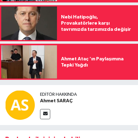
Nebi Hatipoğlu,
Provakatörlere karşı
tavrımızda tarzımızda değişir
Ahmet Ataç 'ın Paylaşımına
Tepki Yağdı
EDITÖR HAKKINDA
Ahmet SARAÇ