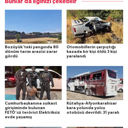
Bunlar da ilginizi çekebilir
Bozüyük'teki yangında 80
Otomobillerin çarpıştığı
dönüm tarım arazisi zarar
kazada bir kişi öldü 3 kişi
gördü
yaralandı
Cumhurbaşkanına suikast
Kütahya-Afyonkarahisar
girişiminde bulunan
kara yolunda yolcu
FETÖ'cü terörist Elektriksiz
otobüsü devrildi: 31 yaralı
evde yaşamış