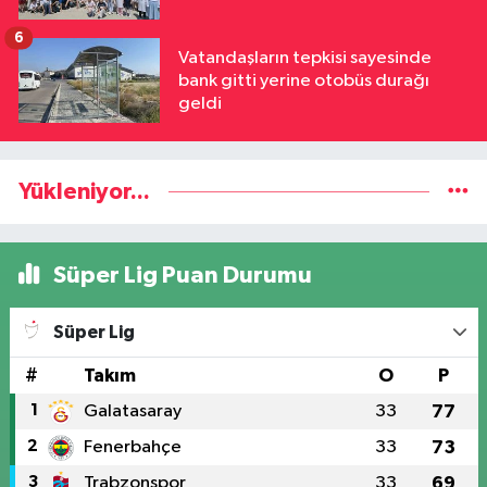
6
Vatandaşların tepkisi sayesinde
bank gitti yerine otobüs durağı
geldi
Yükleniyor...
Süper Lig Puan Durumu
Süper Lig
#
Takım
O
P
1
Galatasaray
33
77
2
Fenerbahçe
33
73
3
Trabzonspor
33
69