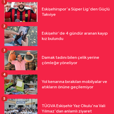
1
Eskişehirspor'a Süper Lig'den Güçlü
Takviye
2
Eskişehir'de 4 gündür aranan kayıp
kız bulundu
3
Damak tadını bilen çelik yerine
çömleğe yöneliyor
4
Yol kenarına bırakılan mobilyalar ve
atıkların önüne geçilemiyor
5
TÜGVA Eskişehir Yaz Okulu'na Vali
Yılmaz'dan anlamlı ziyaret