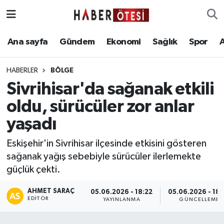
Ana sayfa
Eskişehir Nöbetçi Eczaneler
Ana sayfa
Gündem
Ekonomi
Sağlık
Spor
Gündem
Eskişehir Hava Durumu
HABERLER
BÖLGE
Sivrihisar'da sağanak etkili
Ekonomi
Eskişehir Namaz Vakitleri
oldu, sürücüler zor anlar
Sağlık
Eskişehir Trafik Yoğunluk Haritası
yaşadı
Spor
Süper Lig Puan Durumu ve Fikstür
Eskişehir'in Sivrihisar ilçesinde etkisini gösteren
sağanak yağış sebebiyle sürücüler ilerlemekte
Asayiş
Tüm Manşetler
güçlük çekti.
Teknoloji
Son Dakika Haberleri
AHMET SARAÇ
05.06.2026 - 18:22
05.06.2026 - 18:
EDITÖR
YAYINLANMA
GÜNCELLEME
Haber Arşivi