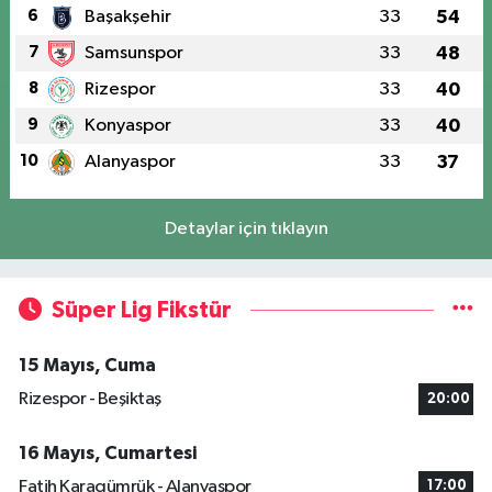
6
Başakşehir
33
54
7
Samsunspor
33
48
8
Rizespor
33
40
9
Konyaspor
33
40
10
Alanyaspor
33
37
Detaylar için tıklayın
Süper Lig Fikstür
15 Mayıs, Cuma
Rizespor - Beşiktaş
20:00
16 Mayıs, Cumartesi
Fatih Karagümrük - Alanyaspor
17:00