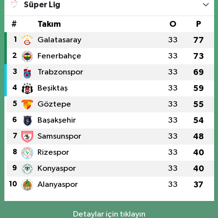
Süper Lig
#
Takım
O
P
1
Galatasaray
33
77
2
Fenerbahçe
33
73
3
Trabzonspor
33
69
4
Beşiktaş
33
59
5
Göztepe
33
55
6
Başakşehir
33
54
7
Samsunspor
33
48
8
Rizespor
33
40
9
Konyaspor
33
40
10
Alanyaspor
33
37
Detaylar için tıklayın