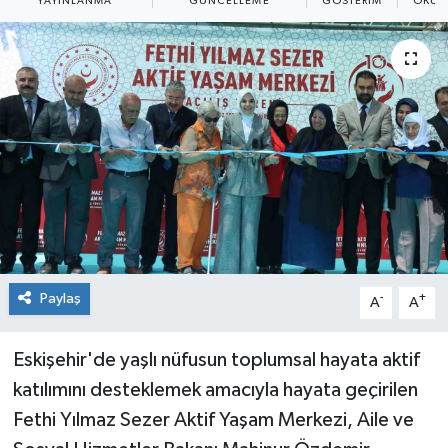
YAYINLANMA
GÜNCELLEME
GÖSTERIM
OKUN
Paylaş
-
+
A
A
Eskişehir'de yaşlı nüfusun toplumsal hayata aktif
katılımını desteklemek amacıyla hayata geçirilen
Fethi Yılmaz Sezer Aktif Yaşam Merkezi, Aile ve