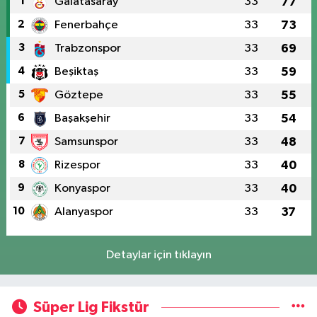
1
Galatasaray
33
77
2
Fenerbahçe
33
73
3
Trabzonspor
33
69
4
Beşiktaş
33
59
5
Göztepe
33
55
6
Başakşehir
33
54
7
Samsunspor
33
48
8
Rizespor
33
40
9
Konyaspor
33
40
10
Alanyaspor
33
37
Detaylar için tıklayın
Süper Lig Fikstür