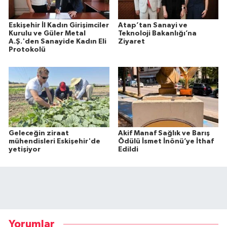
Eskişehir İl Kadın Girişimciler
Atap’tan Sanayi ve
Kurulu ve Güler Metal
Teknoloji Bakanlığı’na
A.Ş.'den Sanayide Kadın Eli
Ziyaret
Protokolü
Geleceğin ziraat
Akif Manaf Sağlık ve Barış
mühendisleri Eskişehir'de
Ödülü İsmet İnönü’ye İthaf
yetişiyor
Edildi
Yorumlar