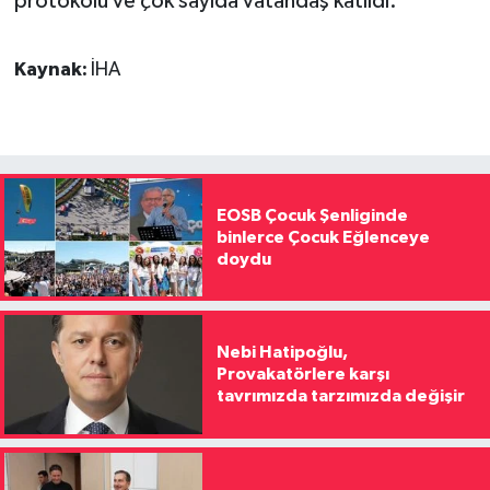
protokolü ve çok sayıda vatandaş katıldı.
Kaynak:
İHA
EOSB Çocuk Şenliginde
binlerce Çocuk Eğlenceye
doydu
Nebi Hatipoğlu,
Provakatörlere karşı
tavrımızda tarzımızda değişir