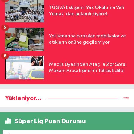
TÜGVA Eskişehir Yaz Okulu'na Vali
Yılmaz'dan anlamlı ziyaret
5
Yol kenarına bırakılan mobilyalar ve
atıkların önüne geçilemiyor
6
Meclis Üyesinden Ataç' a Zor Soru:
Makam Aracı Eşine mi Tahsis Edildi
Yükleniyor...
Süper Lig Puan Durumu