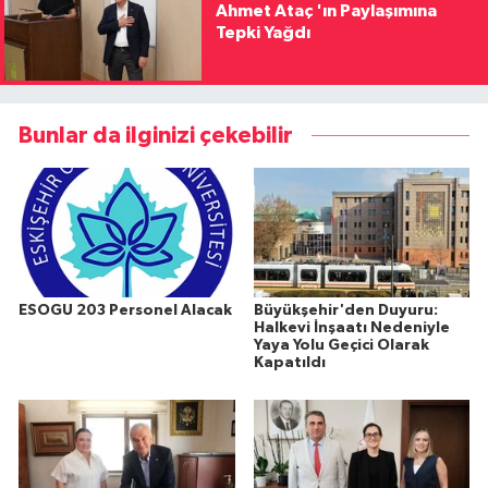
Ahmet Ataç 'ın Paylaşımına
Tepki Yağdı
Bunlar da ilginizi çekebilir
ESOGU 203 Personel Alacak
Büyükşehir'den Duyuru:
Halkevi İnşaatı Nedeniyle
Yaya Yolu Geçici Olarak
Kapatıldı