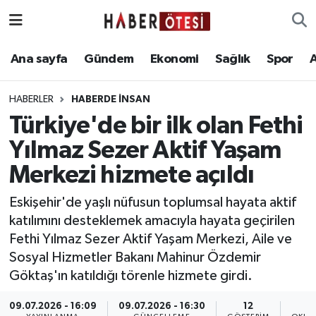
Ana sayfa
Eskişehir Nöbetçi Eczaneler
Ana sayfa
Gündem
Ekonomi
Sağlık
Spor
Gündem
Eskişehir Hava Durumu
HABERLER
HABERDE İNSAN
Türkiye'de bir ilk olan Fethi
Ekonomi
Eskişehir Namaz Vakitleri
Yılmaz Sezer Aktif Yaşam
Sağlık
Eskişehir Trafik Yoğunluk Haritası
Merkezi hizmete açıldı
Spor
Süper Lig Puan Durumu ve Fikstür
Eskişehir'de yaşlı nüfusun toplumsal hayata aktif
katılımını desteklemek amacıyla hayata geçirilen
Asayiş
Tüm Manşetler
Fethi Yılmaz Sezer Aktif Yaşam Merkezi, Aile ve
Sosyal Hizmetler Bakanı Mahinur Özdemir
Teknoloji
Son Dakika Haberleri
Göktaş'ın katıldığı törenle hizmete girdi.
Haber Arşivi
09.07.2026 - 16:09
09.07.2026 - 16:30
12