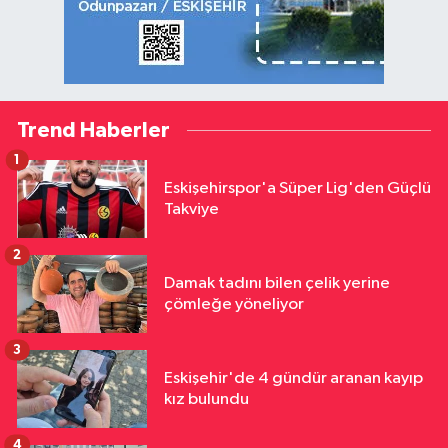
Trend Haberler
1
Eskişehirspor'a Süper Lig'den Güçlü
Takviye
2
Damak tadını bilen çelik yerine
çömleğe yöneliyor
3
Eskişehir'de 4 gündür aranan kayıp
kız bulundu
4