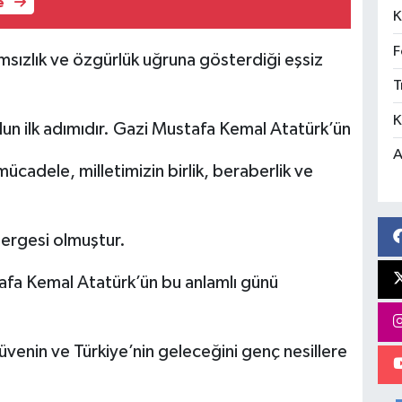
e
K
F
msızlık ve özgürlük uğruna gösterdiği eşsiz
T
K
un ilk adımıdır. Gazi Mustafa Kemal Atatürk’ün
A
ücadele, milletimizin birlik, beraberlik ve
tergesi olmuştur.
fa Kemal Atatürk’ün bu anlamlı günü
enin ve Türkiye’nin geleceğini genç nesillere