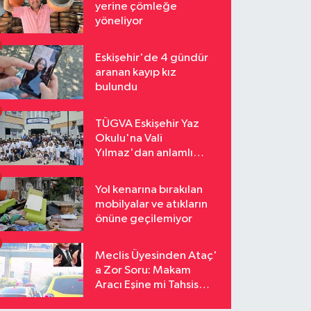
yerine çömleğe
yöneliyor
Eskişehir'de 4 gündür
aranan kayıp kız
bulundu
TÜGVA Eskişehir Yaz
Okulu'na Vali
Yılmaz'dan anlamlı
ziyaret
Yol kenarına bırakılan
mobilyalar ve atıkların
önüne geçilemiyor
Meclis Üyesinden Ataç'
a Zor Soru: Makam
Aracı Eşine mi Tahsis
Edildi