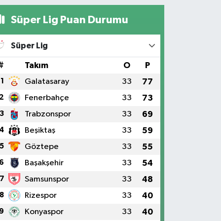
Süper Lig Puan Durumu
Süper Lig
#
Takım
O
P
1
Galatasaray
33
77
2
Fenerbahçe
33
73
3
Trabzonspor
33
69
4
Beşiktaş
33
59
5
Göztepe
33
55
6
Başakşehir
33
54
7
Samsunspor
33
48
8
Rizespor
33
40
9
Konyaspor
33
40