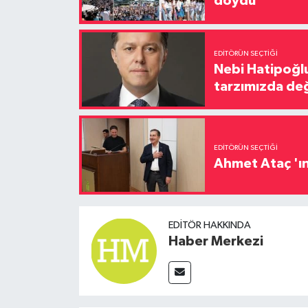
doydu
EDITÖRÜN SEÇTIĞI
Nebi Hatipoğlu
tarzımızda değ
EDITÖRÜN SEÇTIĞI
Ahmet Ataç 'ın
EDITÖR HAKKINDA
Haber Merkezi