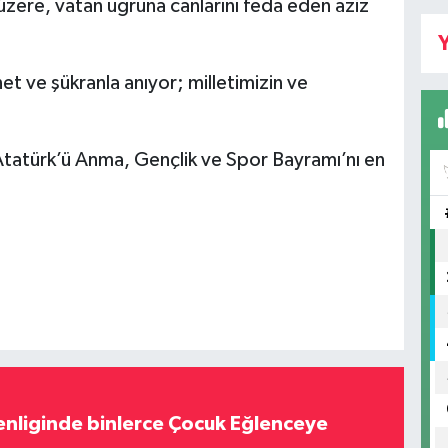
üzere, vatan uğruna canlarını feda eden aziz
Y
t ve şükranla anıyor; milletimizin ve
Atatürk’ü Anma, Gençlik ve Spor Bayramı’nı en
nliginde binlerce Çocuk Eğlenceye