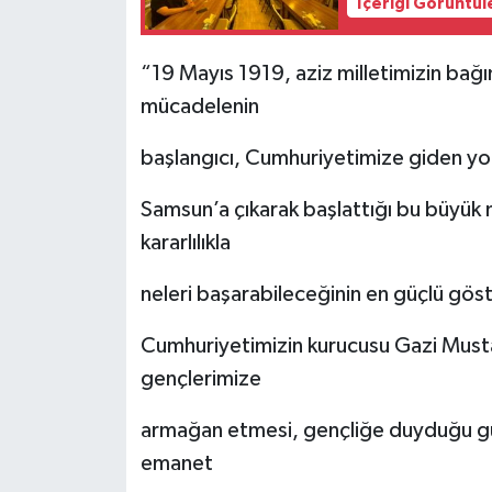
İçeriği Görüntül
“19 Mayıs 1919, aziz milletimizin bağı
mücadelenin
başlangıcı, Cumhuriyetimize giden yol
Samsun’a çıkarak başlattığı bu büyük m
kararlılıkla
neleri başarabileceğinin en güçlü gös
Cumhuriyetimizin kurucusu Gazi Musta
gençlerimize
armağan etmesi, gençliğe duyduğu güv
emanet