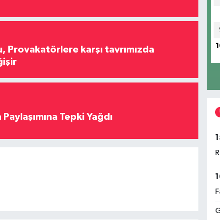
1
, Provakatörlere karşı tavrımızda
işir
 Paylaşımına Tepki Yağdı
1
R
1
F
G