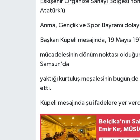
Eskişehir Organize Sanayi Bölgesi Yön
Atatürk’ü
Anma, Gençlik ve Spor Bayramı dolayıs
Başkan Küpeli mesajında, 19 Mayıs 1919
mücadelesinin dönüm noktası olduğun
Samsun’da
yaktığı kurtuluş meşalesinin bugün de 
etti.
Küpeli mesajında şu ifadelere yer verd
Belçika’nın S
Emir Kır, MÜSİ