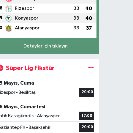
8
Rizespor
33
40
9
Konyaspor
33
40
0
Alanyaspor
33
37
Detaylar için tıklayın
Süper Lig Fikstür
5 Mayıs, Cuma
izespor - Beşiktaş
20:00
6 Mayıs, Cumartesi
atih Karagümrük - Alanyaspor
17:00
aziantep FK - Başakşehir
20:00