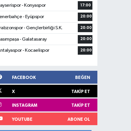
ayserispor - Konyaspor
17:00
enerbahçe - Eyüpspor
20:00
rabzonspor - Gençlerbirliği S.K.
20:00
asımpaşa - Galatasaray
20:00
ntalyaspor - Kocaelispor
20:00
FACEBOOK
BEĞEN
X
TAKIP ET
INSTAGRAM
TAKIP ET
YOUTUBE
ABONE OL