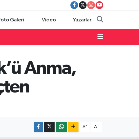
Foto Galeri
Video
Yazarlar
rk’ü Anma,
çten
-
+
A
A