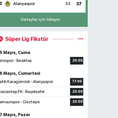
0
Alanyaspor
33
37
Detaylar için tıklayın
Süper Lig Fikstür
5 Mayıs, Cuma
izespor - Beşiktaş
20:00
6 Mayıs, Cumartesi
atih Karagümrük - Alanyaspor
17:00
aziantep FK - Başakşehir
20:00
amsunspor - Göztepe
20:00
7 Mayıs, Pazar