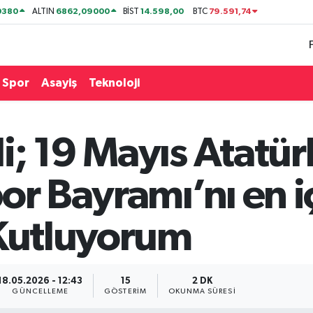
0380
6862,09000
14.598,00
79.591,74
ALTIN
BİST
BTC
Spor
Asayiş
Teknoloji
i; 19 Mayıs Atatü
or Bayramı’nı en i
 Kutluyorum
18.05.2026 - 12:43
15
2 DK
GÜNCELLEME
GÖSTERIM
OKUNMA SÜRESI