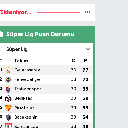
ükleniyor...
Süper Lig Puan Durumu
Süper Lig
#
Takım
O
P
1
Galatasaray
33
77
2
Fenerbahçe
33
73
3
Trabzonspor
33
69
4
Beşiktaş
33
59
5
Göztepe
33
55
6
Başakşehir
33
54
7
Samsunspor
33
48