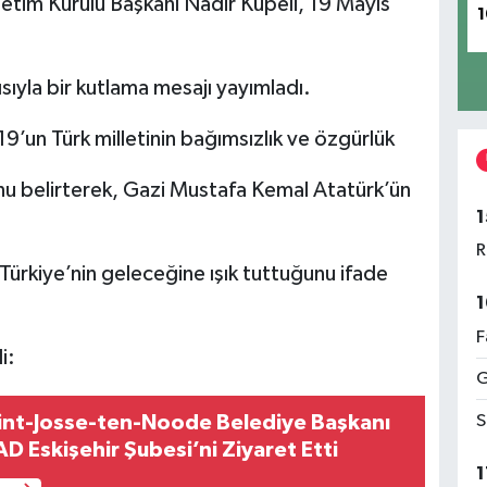
etim Kurulu Başkanı Nadir Küpeli, 19 Mayıs
1
ıyla bir kutlama mesajı yayımladı.
’un Türk milletinin bağımsızlık ve özgürlük
u belirterek, Gazi Mustafa Kemal Atatürk’ün
1
R
Türkiye’nin geleceğine ışık tuttuğunu ifade
1
F
i:
G
S
aint-Josse-ten-Noode Belediye Başkanı
AD Eskişehir Şubesi’ni Ziyaret Etti
1