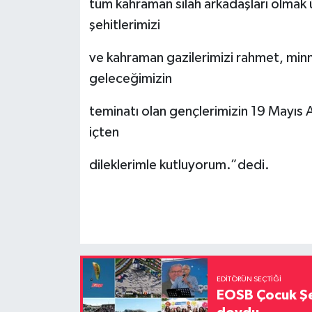
tüm kahraman silah arkadaşları olmak 
şehitlerimizi
ve kahraman gazilerimizi rahmet, minne
geleceğimizin
teminatı olan gençlerimizin 19 Mayıs 
içten
dileklerimle kutluyorum.”dedi.
EDITÖRÜN SEÇTIĞI
EOSB Çocuk Şe