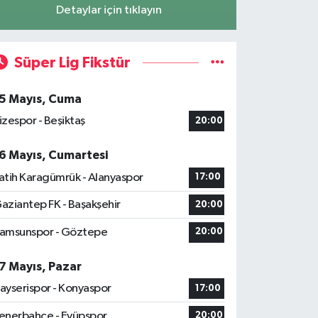
Detaylar için tıklayın
Süper Lig Fikstür
5 Mayıs, Cuma
izespor - Beşiktaş
20:00
6 Mayıs, Cumartesi
atih Karagümrük - Alanyaspor
17:00
aziantep FK - Başakşehir
20:00
amsunspor - Göztepe
20:00
7 Mayıs, Pazar
ayserispor - Konyaspor
17:00
enerbahçe - Eyüpspor
20:00