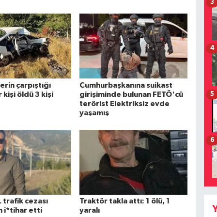
3
4
rin çarpıştığı
Cumhurbaşkanına suikast
kişi öldü 3 kişi
girişiminde bulunan FETÖ'cü
5
terörist Elektriksiz evde
yaşamış
6
 trafik cezası
Traktör takla attı: 1 ölü, 1
Y
 i*tihar etti
yaralı