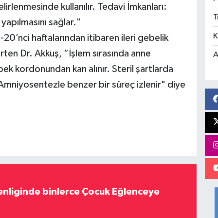
belirlenmesinde kullanılır. Tedavi İmkanları:
T
yapılmasını sağlar."
K
20’nci haftalarından itibaren ileri gebelik
irten Dr. Akkuş, “İşlem sırasında anne
A
bek kordonundan kan alınır. Steril şartlarda
Amniyosentezle benzer bir süreç izlenir" diye
nliginde binlerce Çocuk Eğlenceye