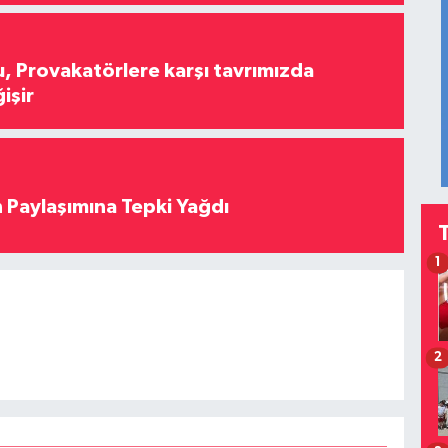
, Provakatörlere karşı tavrımızda
işir
 Paylaşımına Tepki Yağdı
1
2