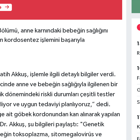
e
Bölümü, anne karnındaki bebeğin sağlığını
lan kordosentez işlemini başarıyla
1
R
1
h Akkuş, işlemle ilgili detaylı bilgiler verdi.
F
cinde anne ve bebeğin sağlığıyla ilgilenen bir
G
k dönemindeki riskli durumları çeşitli testler
S
rliyor ve uygun tedaviyi planlıyoruz,” dedi.
e ait göbek kordonundan kan alınarak yapılan
1
r. Akkuş, şu bilgileri paylaştı: "Genetik
K
örneğin toksoplazma, sitomegalovirüs ve
F