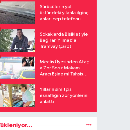
Sürücülerin yol
üstündeki yılanla ilginç
anları cep telefonu
kamerasına yansıdı
Sokaklarda Bisikletiyle
Bağıran Yılmaz'a
Tramvay Çarptı
Meclis Üyesinden Ataç'
a Zor Soru: Makam
Aracı Eşine mi Tahsis
Edildi
Yılların simitçisi
esnaflığın zor yönlerini
anlattı
ükleniyor...