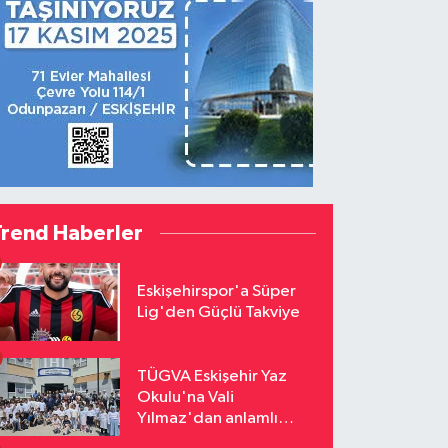
Trend Haberler
Eskişehirspor'a Süper
Lig'den Güçlü Takviye
TÜGVA Eskişehir Yaz
Okulu'na Vali
Yılmaz'dan anlamlı
ziyaret