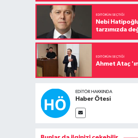
EDITÖRÜN SEÇTIĞI
Nebi Hatipoğlu
tarzımızda değ
EDITÖRÜN SEÇTIĞI
Ahmet Ataç 'ın
EDITÖR HAKKINDA
Haber Ötesi
Bunlar da ilginizi çekebilir