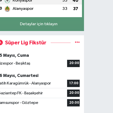
9
Konyaspor
33
40
0
Alanyaspor
33
37
Detaylar için tıklayın
Süper Lig Fikstür
5 Mayıs, Cuma
izespor - Beşiktaş
20:00
6 Mayıs, Cumartesi
atih Karagümrük - Alanyaspor
17:00
aziantep FK - Başakşehir
20:00
amsunspor - Göztepe
20:00