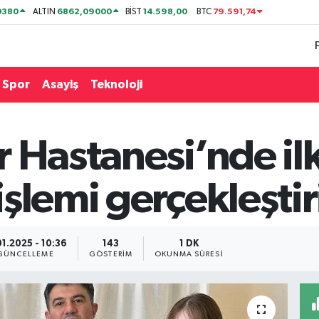
0380
6862,09000
14.598,00
79.591,74
ALTIN
BİST
BTC
Spor
Asayiş
Teknoloji
 Hastanesi’nde il
şlemi gerçekleştir
01.2025 - 10:36
143
1 DK
GÜNCELLEME
GÖSTERIM
OKUNMA SÜRESI