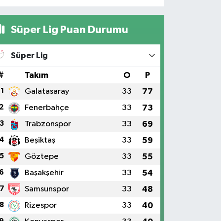
Süper Lig Puan Durumu
Süper Lig
#
Takım
O
P
1
Galatasaray
33
77
2
Fenerbahçe
33
73
3
Trabzonspor
33
69
4
Beşiktaş
33
59
5
Göztepe
33
55
6
Başakşehir
33
54
7
Samsunspor
33
48
8
Rizespor
33
40