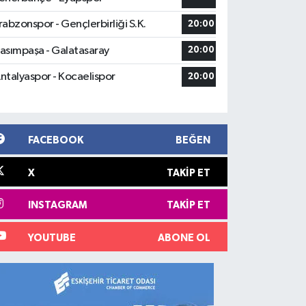
rabzonspor - Gençlerbirliği S.K.
20:00
asımpaşa - Galatasaray
20:00
ntalyaspor - Kocaelispor
20:00
FACEBOOK
BEĞEN
X
TAKIP ET
INSTAGRAM
TAKIP ET
YOUTUBE
ABONE OL