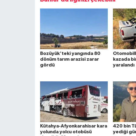
Bozüyük'teki yangında 80
Otomobille
dönüm tarım arazisi zarar
kazada bir 
gördü
yaralandı
Kütahya-Afyonkarahisar kara
420 bin TL
yolunda yolcu otobüsü
yediği gün