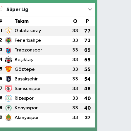
Süper Lig
#
Takım
O
P
1
Galatasaray
33
77
2
Fenerbahçe
33
73
3
Trabzonspor
33
69
4
Beşiktaş
33
59
5
Göztepe
33
55
6
Başakşehir
33
54
7
Samsunspor
33
48
8
Rizespor
33
40
9
Konyaspor
33
40
0
Alanyaspor
33
37