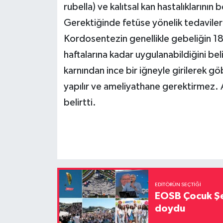
rubella) ve kalıtsal kan hastalıklarının 
Gerektiğinde fetüse yönelik tedaviler 
Kordosentezin genellikle gebeliğin 18-
haftalarına kadar uygulanabildiğini bel
karnından ince bir iğneyle girilerek gö
yapılır ve ameliyathane gerektirmez. 
belirtti.
EDITÖRÜN SEÇTIĞI
EOSB Çocuk Şe
doydu