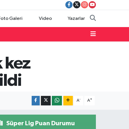
Foto Galeri
Video
Yazarlar
k kez
ildi
-
+
A
A
Süper Lig Puan Durumu