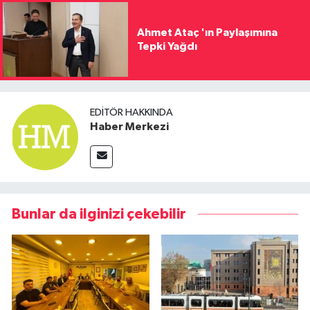
Ahmet Ataç 'ın Paylaşımına
Tepki Yağdı
EDITÖR HAKKINDA
Haber Merkezi
Bunlar da ilginizi çekebilir