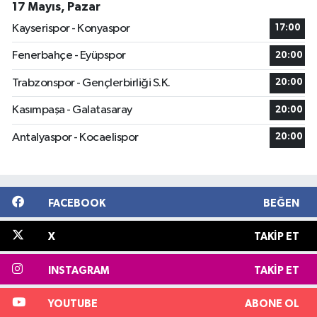
17 Mayıs, Pazar
Kayserispor - Konyaspor
17:00
Fenerbahçe - Eyüpspor
20:00
Trabzonspor - Gençlerbirliği S.K.
20:00
Kasımpaşa - Galatasaray
20:00
Antalyaspor - Kocaelispor
20:00
FACEBOOK
BEĞEN
X
TAKIP ET
INSTAGRAM
TAKIP ET
YOUTUBE
ABONE OL