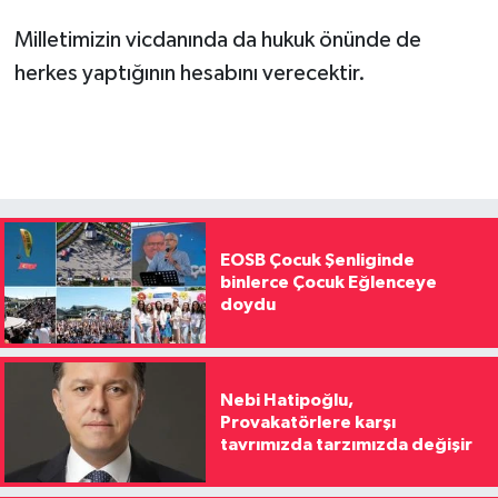
Milletimizin vicdanında da hukuk önünde de
herkes yaptığının hesabını verecektir.
EOSB Çocuk Şenliginde
binlerce Çocuk Eğlenceye
doydu
Nebi Hatipoğlu,
Provakatörlere karşı
tavrımızda tarzımızda değişir