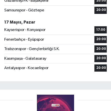
Gaziantep FK - Başakşehir
20:00
Samsunspor - Göztepe
20:00
17 Mayıs, Pazar
Kayserispor - Konyaspor
17:00
Fenerbahçe - Eyüpspor
20:00
Trabzonspor - Gençlerbirliği S.K.
20:00
Kasımpaşa - Galatasaray
20:00
Antalyaspor - Kocaelispor
20:00