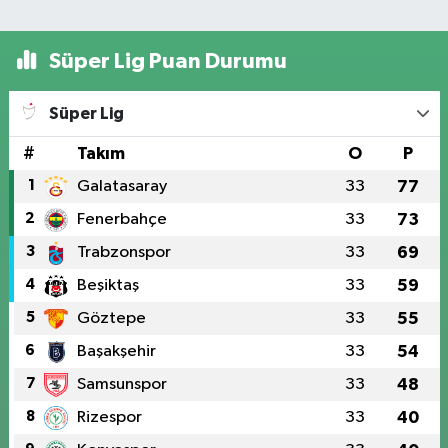
Süper Lig Puan Durumu
Süper Lig
#
Takım
O
P
1
Galatasaray
33
77
2
Fenerbahçe
33
73
3
Trabzonspor
33
69
4
Beşiktaş
33
59
5
Göztepe
33
55
6
Başakşehir
33
54
7
Samsunspor
33
48
8
Rizespor
33
40