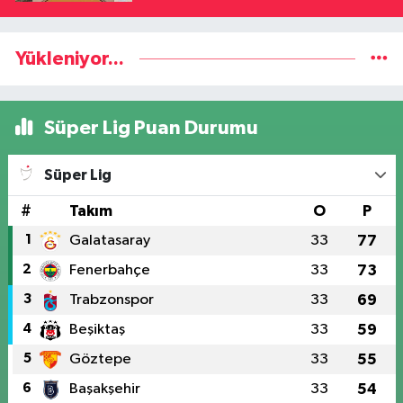
Yükleniyor...
Süper Lig Puan Durumu
Süper Lig
#
Takım
O
P
1
Galatasaray
33
77
2
Fenerbahçe
33
73
3
Trabzonspor
33
69
4
Beşiktaş
33
59
5
Göztepe
33
55
6
Başakşehir
33
54