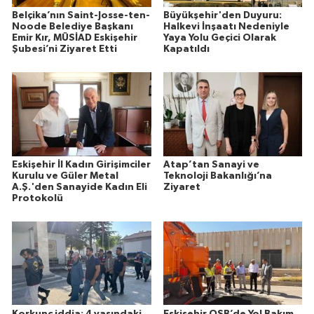
Belçika’nın Saint-Josse-ten-
Büyükşehir'den Duyuru:
Noode Belediye Başkanı
Halkevi İnşaatı Nedeniyle
Emir Kır, MÜSİAD Eskişehir
Yaya Yolu Geçici Olarak
Şubesi’ni Ziyaret Etti
Kapatıldı
Eskişehir İl Kadın Girişimciler
Atap’tan Sanayi ve
Kurulu ve Güler Metal
Teknoloji Bakanlığı’na
A.Ş.'den Sanayide Kadın Eli
Ziyaret
Protokolü
Korkunç iddia: 4 yaşındaki
Eskişehir OSB’de Yol Bakım