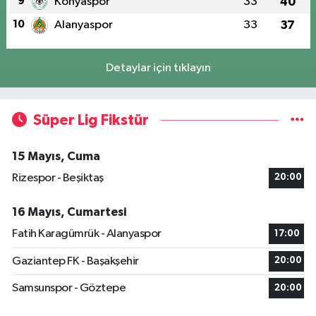
9
Konyaspor
33
40
10
Alanyaspor
33
37
Detaylar için tıklayın
Süper Lig Fikstür
15 Mayıs, Cuma
Rizespor - Beşiktaş
20:00
16 Mayıs, Cumartesi
Fatih Karagümrük - Alanyaspor
17:00
Gaziantep FK - Başakşehir
20:00
Samsunspor - Göztepe
20:00