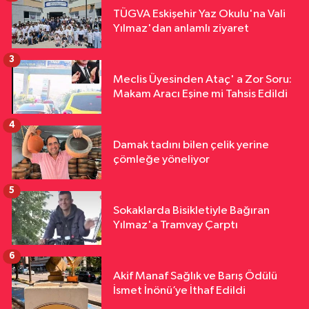
TÜGVA Eskişehir Yaz Okulu'na Vali
Yılmaz'dan anlamlı ziyaret
3
Meclis Üyesinden Ataç' a Zor Soru:
Makam Aracı Eşine mi Tahsis Edildi
4
Damak tadını bilen çelik yerine
çömleğe yöneliyor
5
Sokaklarda Bisikletiyle Bağıran
Yılmaz'a Tramvay Çarptı
6
Akif Manaf Sağlık ve Barış Ödülü
İsmet İnönü’ye İthaf Edildi