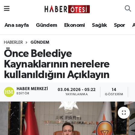
Ana sayfa
Eskişehir Nöbetçi Eczaneler
Ana sayfa
Gündem
Ekonomi
Sağlık
Spor
Gündem
Eskişehir Hava Durumu
HABERLER
GÜNDEM
Önce Belediye
Ekonomi
Eskişehir Namaz Vakitleri
Kaynaklarının nerelere
Sağlık
Eskişehir Trafik Yoğunluk Haritası
kullanıldığını Açıklayın
Spor
Süper Lig Puan Durumu ve Fikstür
HABER MERKEZI
03.06.2026 - 05:22
14
EDITÖR
YAYINLANMA
GÖSTERIM
O
Asayiş
Tüm Manşetler
Teknoloji
Son Dakika Haberleri
Haber Arşivi