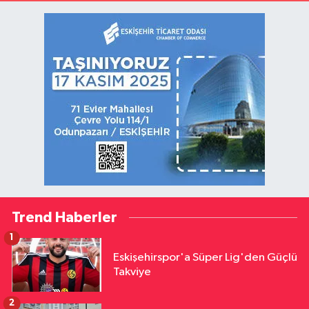
Trend Haberler
1
Eskişehirspor'a Süper Lig'den Güçlü
Takviye
2