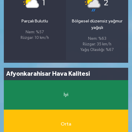
°
°
1
2
Parçalı Bulutlu
Bölgesel düzensiz yağmur
yağışlı
Nem: %57
Rüzgar: 10 km/h
Nem: %63
Rüzgar: 35 km/h
Yağış Olasılığı: %67
Afyonkarahisar Hava Kalitesi
İyi
Orta