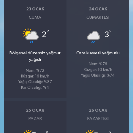
23 OCAK
24 OCAK
CUMA
CUMARTESI
°
°
2
3
Bölgesel düzensiz yağmur
Orta kuvvetli yağmurlu
yağışlı
Nem: %76
Rüzgar: 10 km/h
Nem: %72
Yağış Olasılığı: %74
Rüzgar: 16 km/h
Yağış Olasılığı: %87
Kar Olasılığı: %4
25 OCAK
26 OCAK
PAZAR
PAZARTESI