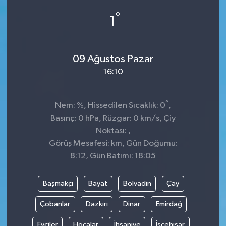
°
1
09 Ağustos Pazar
16:10
°
Nem: %, Hissedilen Sıcaklık: 0
,
Basınç: 0 hPa, Rüzgar: 0 km/s, Çiy
Noktası: ,
Görüş Mesafesi: km, Gün Doğumu:
8:12, Gün Batımı: 18:05
Başmakçı
Bayat
Bolvadin
Çay
Çobanlar
Dazkırı
Dinar
Emirdağ
Evciler
Hocalar
İhsaniye
İscehisar