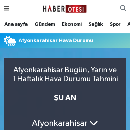
Ana sayfa
Eskişehir Nöbetçi Eczaneler
Ana sayfa
Gündem
Ekonomi
Sağlık
Spor
Gündem
Eskişehir Hava Durumu
Afyonkarahisar Hava Durumu
Ekonomi
Eskişehir Namaz Vakitleri
Sağlık
Eskişehir Trafik Yoğunluk Haritası
Afyonkarahisar Bugün, Yarın ve
1 Haftalık Hava Durumu Tahmini
Spor
Süper Lig Puan Durumu ve Fikstür
Asayiş
Tüm Manşetler
ŞU AN
Teknoloji
Son Dakika Haberleri
Afyonkarahisar
Haber Arşivi