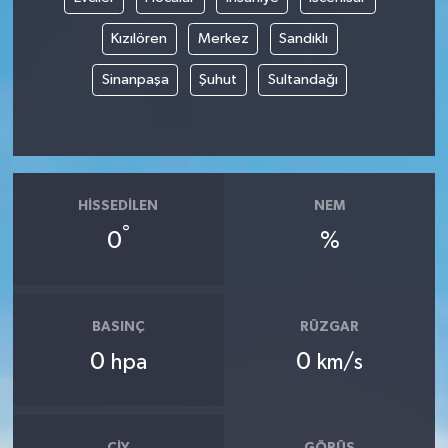
Kızılören
Merkez
Sandıklı
Sinanpaşa
Şuhut
Sultandağı
HISSEDILEN
NEM
°
0
%
BASINÇ
RÜZGAR
0
0
hpa
km/s