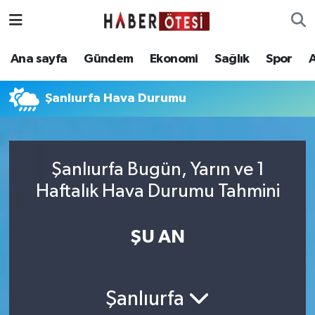
Ana sayfa
Eskişehir Nöbetçi Eczaneler
Ana sayfa
Gündem
Ekonomi
Sağlık
Spor
Gündem
Eskişehir Hava Durumu
Şanlıurfa Hava Durumu
Ekonomi
Eskişehir Namaz Vakitleri
Sağlık
Eskişehir Trafik Yoğunluk Haritası
Şanlıurfa Bugün, Yarın ve 1
Haftalık Hava Durumu Tahmini
Spor
Süper Lig Puan Durumu ve Fikstür
Asayiş
Tüm Manşetler
ŞU AN
Teknoloji
Son Dakika Haberleri
Şanlıurfa
Haber Arşivi