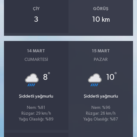
ÇIY
GÖRÜŞ
3
10
km
14 MART
15 MART
CUMARTESI
PAZAR
°
°
8
10
Şiddetli yağmurlu
Şiddetli yağmurlu
Nem: %81
Nem: %96
Rüzgar: 29 km/h
Rüzgar: 26 km/h
Yağış Olasılığı: %89
Yağış Olasılığı: %87