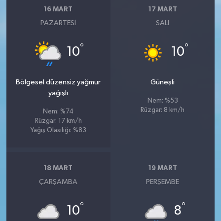
16 MART
17 MART
PAZARTESI
SALI
°
°
10
10
Bölgesel düzensiz yağmur
Güneşli
yağışlı
Nem: %53
Rüzgar: 8 km/h
Nem: %74
Rüzgar: 17 km/h
Yağış Olasılığı: %83
18 MART
19 MART
ÇARŞAMBA
PERŞEMBE
°
°
10
8