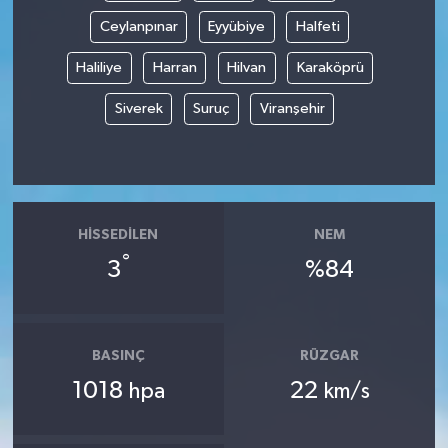
Ceylanpınar
Eyyübiye
Halfeti
Haliliye
Harran
Hilvan
Karaköprü
Siverek
Suruç
Viranşehir
HISSEDILEN
NEM
°
3
%84
BASINÇ
RÜZGAR
1018
22
hpa
km/s