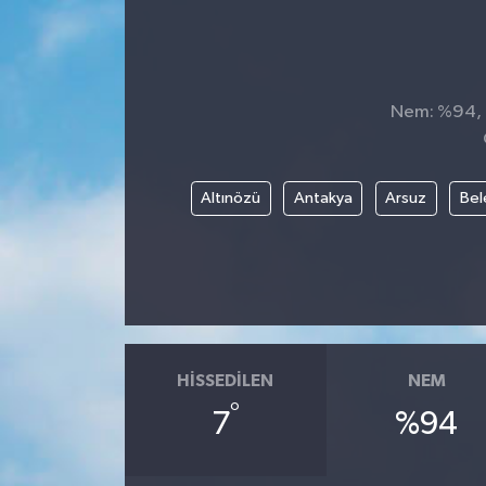
Nem: %94, H
Altınözü
Antakya
Arsuz
Bel
HISSEDILEN
NEM
°
7
%94