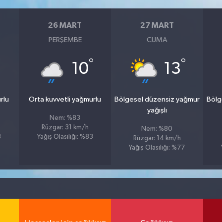
26 MART
27 MART
PERŞEMBE
CUMA
°
°
°
10
13
rlu
Orta kuvvetli yağmurlu
Bölgesel düzensiz yağmur
Bölg
yağışlı
Nem: %83
Rüzgar: 31 km/h
Nem: %80
8
Yağış Olasılığı: %83
Rüzgar: 14 km/h
Yağış Olasılığı: %77