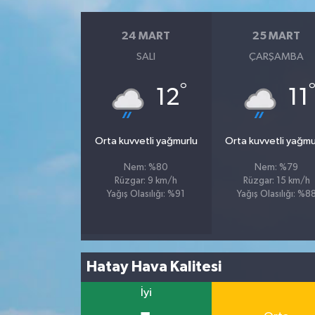
24 MART
25 MART
SALI
ÇARŞAMBA
°
12
11
Orta kuvvetli yağmurlu
Orta kuvvetli yağmu
Nem: %80
Nem: %79
Rüzgar: 9 km/h
Rüzgar: 15 km/h
Yağış Olasılığı: %91
Yağış Olasılığı: %8
Hatay Hava Kalitesi
İyi