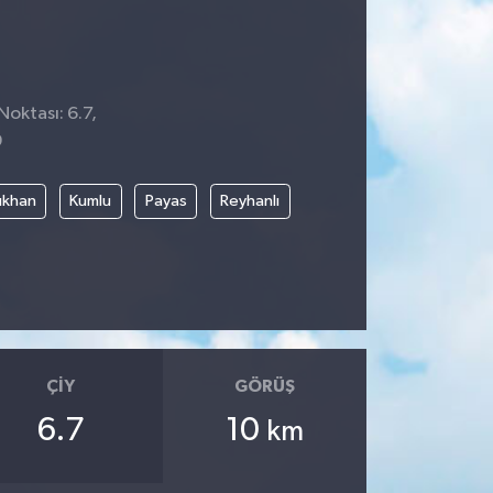
Noktası: 6.7,
9
rıkhan
Kumlu
Payas
Reyhanlı
ÇIY
GÖRÜŞ
6.7
10
km