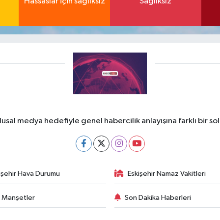
Hassaslar için sağlıksız
Sağlıksız
lusal medya hedefiyle genel habercilik anlayışına farklı bir so
işehir Hava Durumu
Eskişehir Namaz Vakitleri
 Manşetler
Son Dakika Haberleri