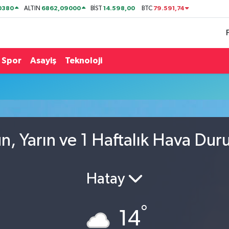
0380
6862,09000
14.598,00
79.591,74
ALTIN
BİST
BTC
Spor
Asayiş
Teknoloji
, Yarın ve 1 Haftalık Hava Du
Hatay
°
14