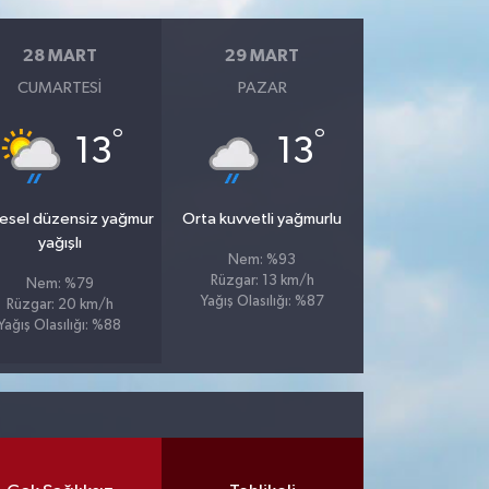
28 MART
29 MART
CUMARTESI
PAZAR
°
°
13
13
esel düzensiz yağmur
Orta kuvvetli yağmurlu
yağışlı
Nem: %93
Rüzgar: 13 km/h
Nem: %79
Yağış Olasılığı: %87
Rüzgar: 20 km/h
Yağış Olasılığı: %88