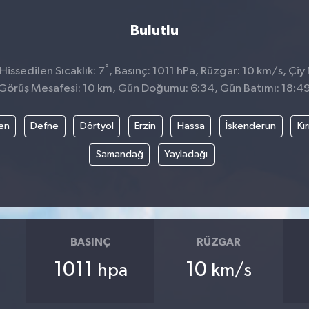
Bulutlu
°
issedilen Sıcaklık: 7
, Basınç: 1011 hPa, Rüzgar: 10 km/s, Çiy 
Görüş Mesafesi: 10 km, Gün Doğumu: 6:34, Gün Batımı: 18:4
en
Defne
Dörtyol
Erzin
Hassa
İskenderun
Kı
Samandağ
Yayladağı
BASINÇ
RÜZGAR
1011
10
hpa
km/s