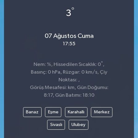
°
3
07 Ağustos Cuma
17:55
°
Nem: %, Hissedilen Sıcaklık: 0
,
Basınç: 0 hPa, Rüzgar: 0 km/s, Çiy
Noktası: ,
Görüş Mesafesi: km, Gün Doğumu:
8:17, Gün Batımı: 18:10
Banaz
Eşme
Karahallı
Merkez
Sivaslı
Ulubey