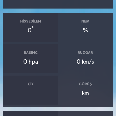
HISSEDILEN
NEM
°
0
%
BASINÇ
RÜZGAR
0
0
hpa
km/s
ÇIY
GÖRÜŞ
km