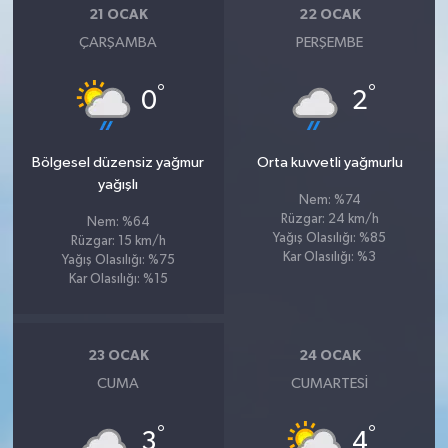
21 OCAK
22 OCAK
ÇARŞAMBA
PERŞEMBE
°
°
0
2
Bölgesel düzensiz yağmur
Orta kuvvetli yağmurlu
yağışlı
Nem: %74
Rüzgar: 24 km/h
Nem: %64
Yağış Olasılığı: %85
Rüzgar: 15 km/h
Kar Olasılığı: %3
Yağış Olasılığı: %75
Kar Olasılığı: %15
23 OCAK
24 OCAK
CUMA
CUMARTESI
°
°
3
4