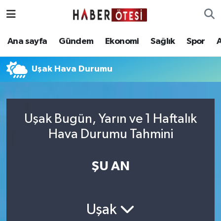
Ana sayfa
Eskişehir Nöbetçi Eczaneler
Ana sayfa
Gündem
Ekonomi
Sağlık
Spor
Gündem
Eskişehir Hava Durumu
Uşak Hava Durumu
Ekonomi
Eskişehir Namaz Vakitleri
Sağlık
Eskişehir Trafik Yoğunluk Haritası
Uşak Bugün, Yarın ve 1 Haftalık
Hava Durumu Tahmini
Spor
Süper Lig Puan Durumu ve Fikstür
Asayiş
Tüm Manşetler
ŞU AN
Teknoloji
Son Dakika Haberleri
Uşak
Haber Arşivi