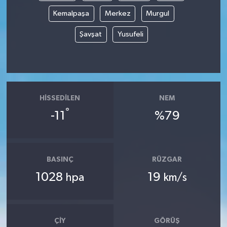
Kemalpaşa
Merkez
Murgul
Şavşat
Yusufeli
HISSEDILEN
NEM
°
-11
%79
BASINÇ
RÜZGAR
1028
19
hpa
km/s
ÇIY
GÖRÜŞ