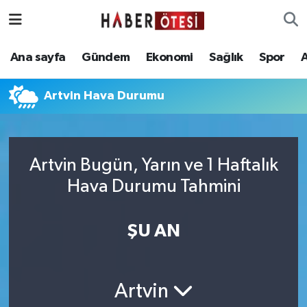
Ana sayfa
Eskişehir Nöbetçi Eczaneler
Ana sayfa
Gündem
Ekonomi
Sağlık
Spor
Gündem
Eskişehir Hava Durumu
Artvin Hava Durumu
Ekonomi
Eskişehir Namaz Vakitleri
Sağlık
Eskişehir Trafik Yoğunluk Haritası
Artvin Bugün, Yarın ve 1 Haftalık
Hava Durumu Tahmini
Spor
Süper Lig Puan Durumu ve Fikstür
Asayiş
Tüm Manşetler
ŞU AN
Teknoloji
Son Dakika Haberleri
Artvin
Haber Arşivi