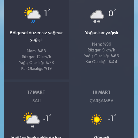
°
°
1
0
Bölgesel düzensiz yağmur
Yoğun kar yağışlı
yağışlı
Nem: %96
Rüzgar: 9 km/h
Nem: %83
Yağış Olasılığı: %65
Rüzgar: 12 km/h
Kar Olasılığı: %44
Yağış Olasılığı: %78
Kar Olasılığı: %19
17 MART
18 MART
SALI
ÇARŞAMBA
°
°
-1
-1
Hafif sağnak şeklinde kar
Güneşli