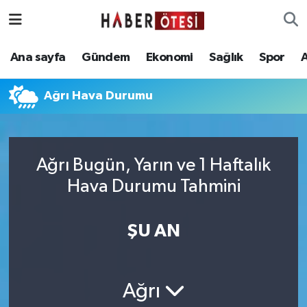
Ana sayfa
Eskişehir Nöbetçi Eczaneler
Ana sayfa
Gündem
Ekonomi
Sağlık
Spor
Gündem
Eskişehir Hava Durumu
Ağrı Hava Durumu
Ekonomi
Eskişehir Namaz Vakitleri
Sağlık
Eskişehir Trafik Yoğunluk Haritası
Ağrı Bugün, Yarın ve 1 Haftalık
Hava Durumu Tahmini
Spor
Süper Lig Puan Durumu ve Fikstür
Asayiş
Tüm Manşetler
ŞU AN
Teknoloji
Son Dakika Haberleri
Ağrı
Haber Arşivi