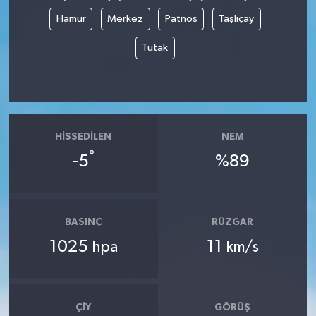
Hamur
Merkez
Patnos
Taşlıçay
Tutak
HISSEDILEN
NEM
°
-5
%89
BASINÇ
RÜZGAR
1025
11
hpa
km/s
ÇIY
GÖRÜŞ