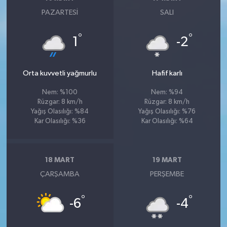
PAZARTESI
SALI
°
°
1
-2
Orta kuvvetli yağmurlu
Hafif karlı
Nem: %100
Nem: %94
Rüzgar: 8 km/h
Rüzgar: 8 km/h
Yağış Olasılığı: %84
Yağış Olasılığı: %76
Kar Olasılığı: %36
Kar Olasılığı: %64
18 MART
19 MART
ÇARŞAMBA
PERŞEMBE
°
°
-6
-4