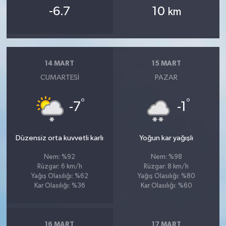
-6.7
10
km
14 MART
15 MART
CUMARTESI
PAZAR
°
°
-7
-1
Düzensiz orta kuvvetli karlı
Yoğun kar yağışlı
Nem: %92
Nem: %98
Rüzgar: 6 km/h
Rüzgar: 8 km/h
Yağış Olasılığı: %62
Yağış Olasılığı: %80
Kar Olasılığı: %36
Kar Olasılığı: %60
16 MART
17 MART