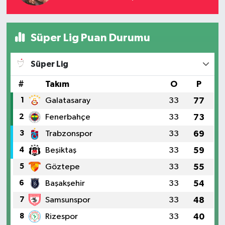
Süper Lig Puan Durumu
Süper Lig
#
Takım
O
P
1
Galatasaray
33
77
2
Fenerbahçe
33
73
3
Trabzonspor
33
69
4
Beşiktaş
33
59
5
Göztepe
33
55
6
Başakşehir
33
54
7
Samsunspor
33
48
8
Rizespor
33
40