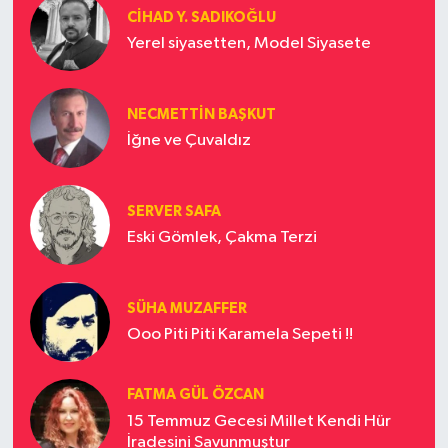
CIHAD Y. SADIKOĞLU
Yerel siyasetten, Model Siyasete
NECMETTIN BAŞKUT
İğne ve Çuvaldız
SERVER SAFA
Eski Gömlek, Çakma Terzi
SÜHA MUZAFFER
Ooo Piti Piti Karamela Sepeti !!
FATMA GÜL ÖZCAN
15 Temmuz Gecesi Millet Kendi Hür
İradesini Savunmuştur