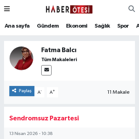
Ana sayfa
Eskişehir Nöbetçi Eczaneler
Ana sayfa
Gündem
Ekonomi
Sağlık
Spor
Gündem
Eskişehir Hava Durumu
Fatma Balcı
Ekonomi
Eskişehir Namaz Vakitleri
Tüm Makaleleri
Sağlık
Eskişehir Trafik Yoğunluk Haritası
Spor
Süper Lig Puan Durumu ve Fikstür
Paylaş
-
+
11 Makale
A
A
Asayiş
Tüm Manşetler
Sendromsuz Pazartesi
Teknoloji
Son Dakika Haberleri
13 Nisan 2026 - 10:38
Haber Arşivi