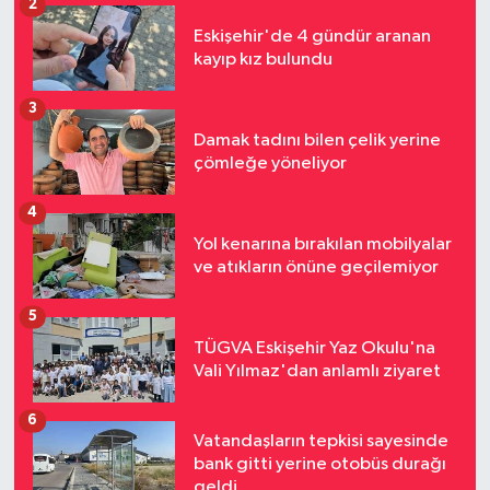
2
Eskişehir'de 4 gündür aranan
kayıp kız bulundu
3
Damak tadını bilen çelik yerine
çömleğe yöneliyor
4
Yol kenarına bırakılan mobilyalar
ve atıkların önüne geçilemiyor
5
TÜGVA Eskişehir Yaz Okulu'na
Vali Yılmaz'dan anlamlı ziyaret
6
Vatandaşların tepkisi sayesinde
bank gitti yerine otobüs durağı
geldi