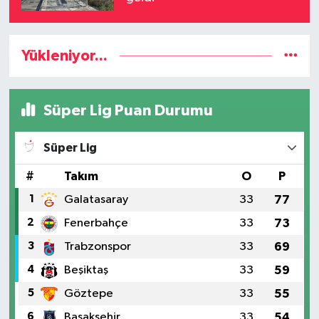
Yükleniyor...
Süper Lig Puan Durumu
Süper Lig
#
Takım
O
P
1
Galatasaray
33
77
2
Fenerbahçe
33
73
3
Trabzonspor
33
69
4
Beşiktaş
33
59
5
Göztepe
33
55
6
Başakşehir
33
54