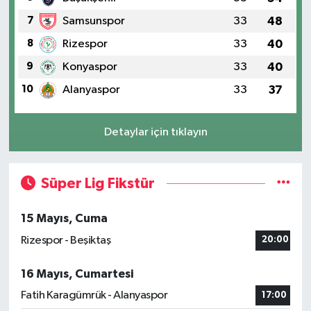
7
Samsunspor
33
48
8
Rizespor
33
40
9
Konyaspor
33
40
10
Alanyaspor
33
37
Detaylar için tıklayın
Süper Lig Fikstür
15 Mayıs, Cuma
Rizespor - Beşiktaş
20:00
16 Mayıs, Cumartesi
Fatih Karagümrük - Alanyaspor
17:00