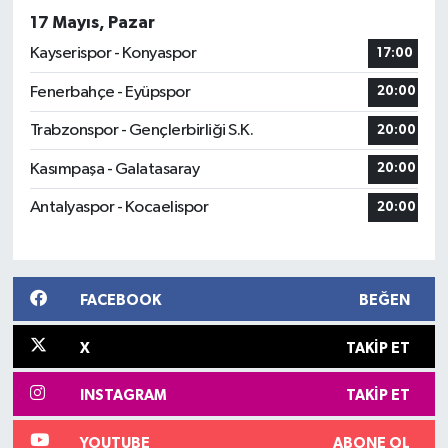
17 Mayıs, Pazar
Kayserispor - Konyaspor
17:00
Fenerbahçe - Eyüpspor
20:00
Trabzonspor - Gençlerbirliği S.K.
20:00
Kasımpaşa - Galatasaray
20:00
Antalyaspor - Kocaelispor
20:00
FACEBOOK
BEĞEN
X
TAKIP ET
INSTAGRAM
TAKIP ET
YOUTUBE
ABONE OL