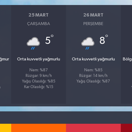
25 MART
26 MART
ÇARŞAMBA
PERŞEMBE
°
°
5
8
ağmur
Orta kuvvetli yağmurlu
Orta kuvvetli yağmurlu
Bölg
Nem: %87
Nem: %85
Rüzgar: 9 km/h
Rüzgar: 14 km/h
Yağış Olasılığı: %85
Yağış Olasılığı: %87
Kar Olasılığı: %15
9