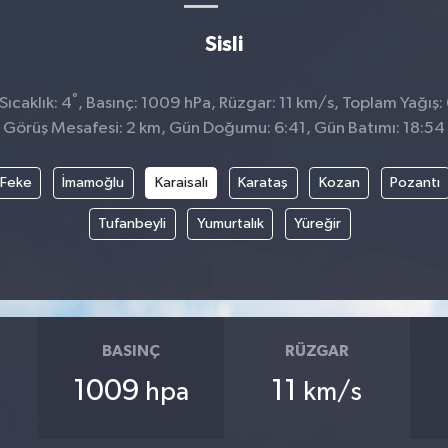
Sisli
°
ıcaklık: 4
, Basınç: 1009 hPa, Rüzgar: 11 km/s, Toplam Yağış:
Görüş Mesafesi: 2 km, Gün Doğumu: 6:41, Gün Batımı: 18:54
Feke
İmamoğlu
Karaisalı
Karataş
Kozan
Pozantı
Tufanbeyli
Yumurtalık
Yüreğir
BASINÇ
RÜZGAR
1009
11
hpa
km/s