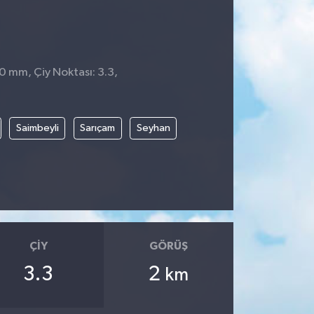
 0 mm, Çiy Noktası: 3.3,
Saimbeyli
Sarıçam
Seyhan
ÇIY
GÖRÜŞ
3.3
2
km