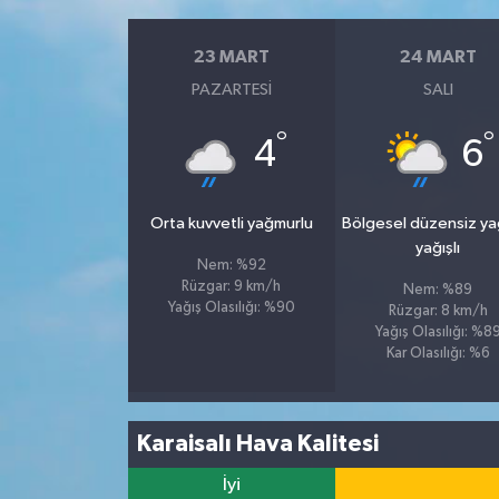
23 MART
24 MART
PAZARTESI
SALI
°
°
4
6
Orta kuvvetli yağmurlu
Bölgesel düzensiz y
yağışlı
Nem: %92
Rüzgar: 9 km/h
Nem: %89
Yağış Olasılığı: %90
Rüzgar: 8 km/h
Yağış Olasılığı: %8
Kar Olasılığı: %6
Karaisalı Hava Kalitesi
İyi