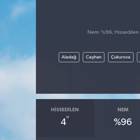
Nem: %96, Hissedilen S
Aladağ
Ceyhan
Çukurova
HISSEDILEN
NEM
°
4
%96