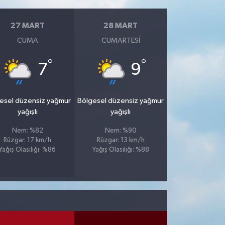
27 MART
28 MART
CUMA
CUMARTESI
°
°
7
9
esel düzensiz yağmur
Bölgesel düzensiz yağmur
yağışlı
yağışlı
Nem: %82
Nem: %90
Rüzgar: 17 km/h
Rüzgar: 13 km/h
Yağış Olasılığı: %86
Yağış Olasılığı: %88