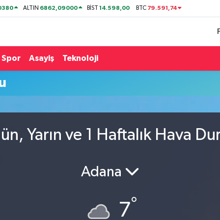
0380
6862,09000
14.598,00
79.591,74
ALTIN
BİST
BTC
Spor
Asayiş
Teknoloji
u
gün, Yarın ve 1 Haftalık Hava D
Adana
°
7