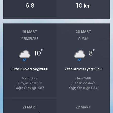
6.8
10
km
19 MART
20 MART
PERŞEMBE
CUMA
°
°
10
8
Orta kuvvetli yağmurlu
Orta kuvvetli yağmurlu
Nem: %72
Nem: %88
Rüzgar: 25 km/h
Rüzgar: 22 km/h
Yağış Olasılığı: %87
Yağış Olasılığı: %84
21 MART
22 MART