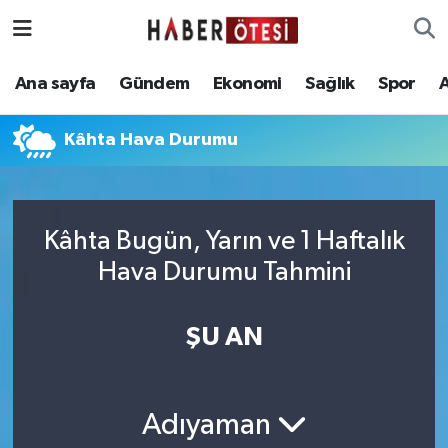
Ana sayfa
Eskişehir Nöbetçi Eczaneler
Ana sayfa
Gündem
Ekonomi
Sağlık
Spor
Gündem
Eskişehir Hava Durumu
Kâhta Hava Durumu
Ekonomi
Eskişehir Namaz Vakitleri
Sağlık
Eskişehir Trafik Yoğunluk Haritası
Kâhta Bugün, Yarın ve 1 Haftalık
Hava Durumu Tahmini
Spor
Süper Lig Puan Durumu ve Fikstür
Asayiş
Tüm Manşetler
ŞU AN
Teknoloji
Son Dakika Haberleri
Adıyaman
Haber Arşivi