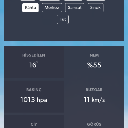
Kâhta
Merkez
Samsat
Sincik
Tut
HISSEDILEN
NEM
°
16
%55
BASINÇ
RÜZGAR
1013
11
hpa
km/s
ÇIY
GÖRÜŞ