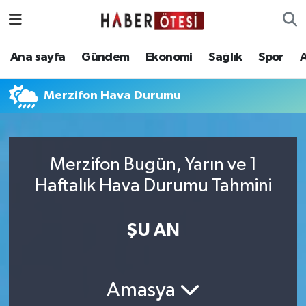
Ana sayfa
Eskişehir Nöbetçi Eczaneler
Ana sayfa
Gündem
Ekonomi
Sağlık
Spor
Gündem
Eskişehir Hava Durumu
Merzifon Hava Durumu
Ekonomi
Eskişehir Namaz Vakitleri
Sağlık
Eskişehir Trafik Yoğunluk Haritası
Merzifon Bugün, Yarın ve 1
Haftalık Hava Durumu Tahmini
Spor
Süper Lig Puan Durumu ve Fikstür
Asayiş
Tüm Manşetler
ŞU AN
Teknoloji
Son Dakika Haberleri
Amasya
Haber Arşivi