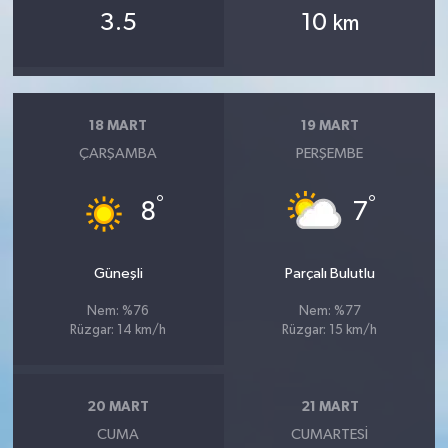
3.5
10
km
18 MART
19 MART
ÇARŞAMBA
PERŞEMBE
°
°
8
7
Güneşli
Parçalı Bulutlu
Nem: %76
Nem: %77
Rüzgar: 14 km/h
Rüzgar: 15 km/h
20 MART
21 MART
CUMA
CUMARTESI