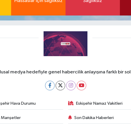
Hassaslar için sağlıksız
Sağlıksız
lusal medya hedefiyle genel habercilik anlayışına farklı bir so
işehir Hava Durumu
Eskişehir Namaz Vakitleri
 Manşetler
Son Dakika Haberleri