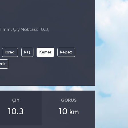
 1 mm, Çiy Noktası: 10.3,
İbradı
Kaş
Kemer
Kepez
rik
ÇIY
GÖRÜŞ
10.3
10
km