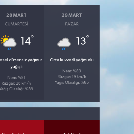
28 MART
29 MART
CUMARTESI
PAZAR
°
°
14
13
esel düzensiz yağmur
Orta kuvvetli yağmurlu
yağışlı
Nem: %83
Rüzgar: 19 km/h
Nem: %81
Yağış Olasılığı: %85
Rüzgar: 26 km/h
Yağış Olasılığı: %89