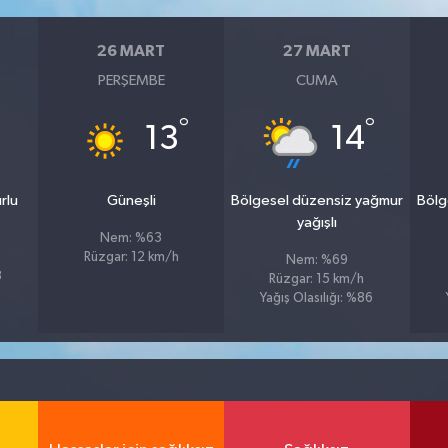
26 MART
27 MART
PERŞEMBE
CUMA
°
°
°
13
14
rlu
Güneşli
Bölgesel düzensiz yağmur
Bölg
yağışlı
Nem: %63
Rüzgar: 12 km/h
Nem: %69
8
Rüzgar: 15 km/h
Yağış Olasılığı: %86