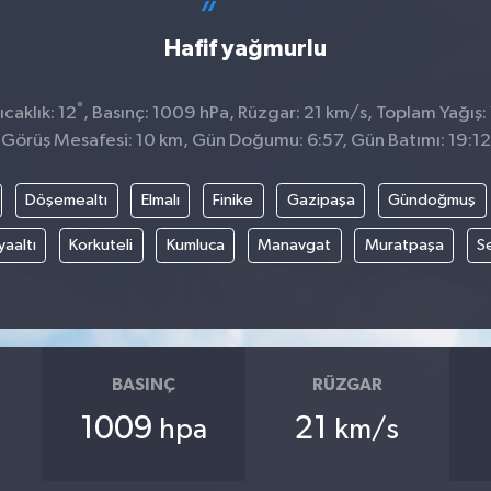
Hafif yağmurlu
°
caklık: 12
, Basınç: 1009 hPa, Rüzgar: 21 km/s, Toplam Yağış:
Görüş Mesafesi: 10 km, Gün Doğumu: 6:57, Gün Batımı: 19:12
Döşemealtı
Elmalı
Finike
Gazipaşa
Gündoğmuş
aaltı
Korkuteli
Kumluca
Manavgat
Muratpaşa
Se
BASINÇ
RÜZGAR
1009
21
hpa
km/s