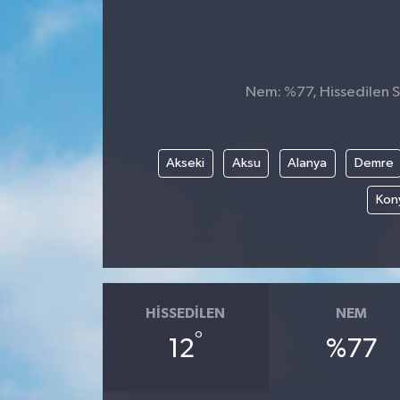
Nem: %77, Hissedilen Sı
Akseki
Aksu
Alanya
Demre
Kony
HISSEDILEN
NEM
°
12
%77