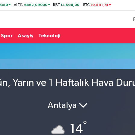
0380
6862,09000
14.598,00
79.591,74
ALTIN
BİST
BTC
Spor
Asayiş
Teknoloji
, Yarın ve 1 Haftalık Hava Du
Antalya
°
14