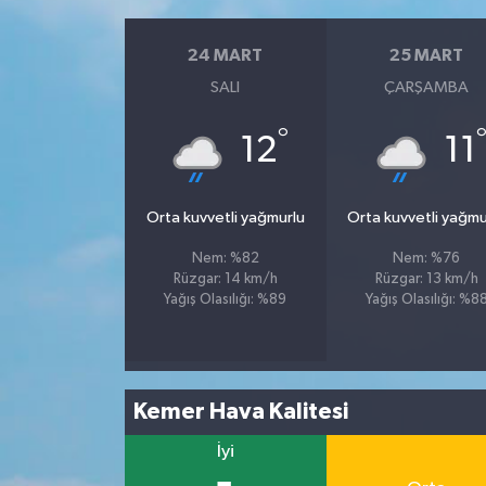
24 MART
25 MART
SALI
ÇARŞAMBA
°
12
11
Orta kuvvetli yağmurlu
Orta kuvvetli yağmu
Nem: %82
Nem: %76
Rüzgar: 14 km/h
Rüzgar: 13 km/h
Yağış Olasılığı: %89
Yağış Olasılığı: %8
Kemer Hava Kalitesi
İyi