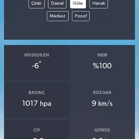
Çıldır
Damal
Göle
Hanak
Merkez
Posof
HISSEDILEN
NEM
°
-6
%100
BASINÇ
RÜZGAR
1017
9
hpa
km/s
ÇIY
GÖRÜŞ