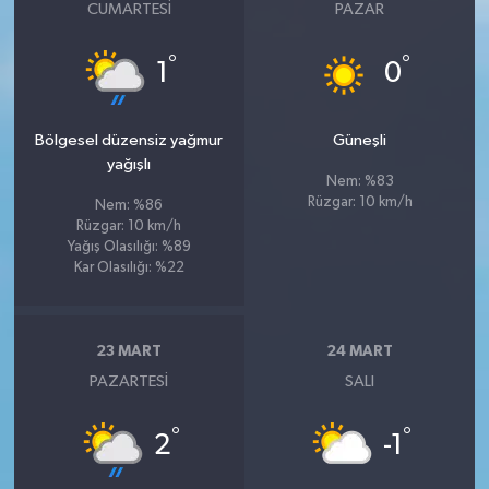
CUMARTESI
PAZAR
°
°
1
0
Bölgesel düzensiz yağmur
Güneşli
yağışlı
Nem: %83
Rüzgar: 10 km/h
Nem: %86
Rüzgar: 10 km/h
Yağış Olasılığı: %89
Kar Olasılığı: %22
23 MART
24 MART
PAZARTESI
SALI
°
°
2
-1