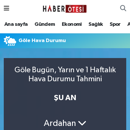
Ana sayfa
Eskişehir Nöbetçi Eczaneler
Ana sayfa
Gündem
Ekonomi
Sağlık
Spor
Gündem
Eskişehir Hava Durumu
Göle Hava Durumu
Ekonomi
Eskişehir Namaz Vakitleri
Sağlık
Eskişehir Trafik Yoğunluk Haritası
Göle Bugün, Yarın ve 1 Haftalık
Hava Durumu Tahmini
Spor
Süper Lig Puan Durumu ve Fikstür
Asayiş
Tüm Manşetler
ŞU AN
Teknoloji
Son Dakika Haberleri
Ardahan
Haber Arşivi