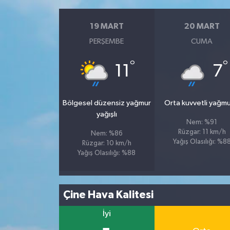
19 MART
20 MART
PERŞEMBE
CUMA
°
°
11
7
Bölgesel düzensiz yağmur
Orta kuvvetli yağmu
yağışlı
Nem: %91
Rüzgar: 11 km/h
Nem: %86
Yağış Olasılığı: %8
Rüzgar: 10 km/h
Yağış Olasılığı: %88
Çine Hava Kalitesi
İyi