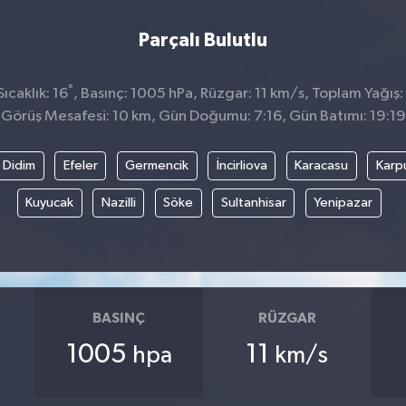
Parçalı Bulutlu
°
ıcaklık: 16
, Basınç: 1005 hPa, Rüzgar: 11 km/s, Toplam Yağış:
Görüş Mesafesi: 10 km, Gün Doğumu: 7:16, Gün Batımı: 19:19
Didim
Efeler
Germencik
İncirliova
Karacasu
Karp
Kuyucak
Nazilli
Söke
Sultanhisar
Yenipazar
BASINÇ
RÜZGAR
1005
11
hpa
km/s