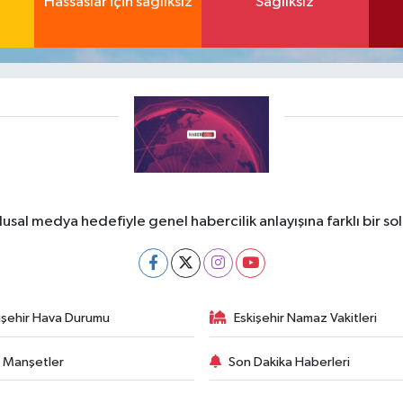
Hassaslar için sağlıksız
Sağlıksız
lusal medya hedefiyle genel habercilik anlayışına farklı bir so
işehir Hava Durumu
Eskişehir Namaz Vakitleri
 Manşetler
Son Dakika Haberleri