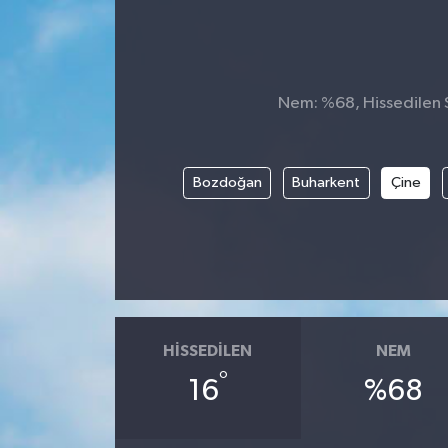
Nem: %68, Hissedilen S
Bozdoğan
Buharkent
Çine
HISSEDILEN
NEM
°
16
%68