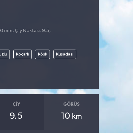
 0 mm, Çiy Noktası: 9.5,
uzlu
Koçarlı
Köşk
Kuşadası
ÇIY
GÖRÜŞ
9.5
10
km