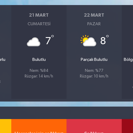
21 MART
22 MART
CUMARTESI
PAZAR
°
°
7
8
rlu
Bulutlu
Parçalı Bulutlu
Bölg
Nem: %84
Nem: %77
Rüzgar: 14 km/h
Rüzgar: 10 km/h
8