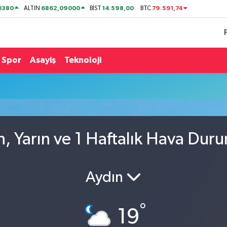
0380
6862,09000
14.598,00
79.591,74
ALTIN
BİST
BTC
Spor
Asayiş
Teknoloji
, Yarın ve 1 Haftalık Hava Dur
Aydın
°
19