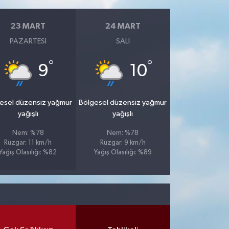
23 MART
24 MART
PAZARTESI
SALI
°
°
9
10
esel düzensiz yağmur
Bölgesel düzensiz yağmur
yağışlı
yağışlı
Nem: %78
Nem: %78
Rüzgar: 11 km/h
Rüzgar: 9 km/h
Yağış Olasılığı: %82
Yağış Olasılığı: %89