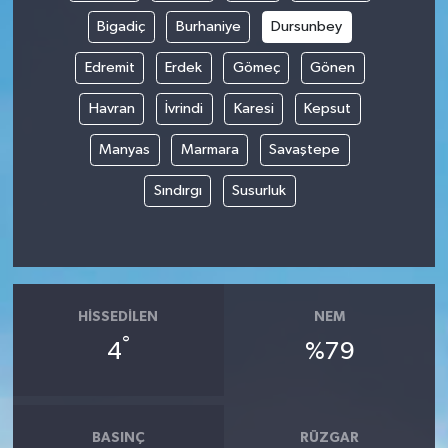
Bigadiç
Burhaniye
Dursunbey
Edremit
Erdek
Gömeç
Gönen
Havran
İvrindi
Karesi
Kepsut
Manyas
Marmara
Savaştepe
Sındırgı
Susurluk
HISSEDILEN
NEM
°
4
%79
BASINÇ
RÜZGAR