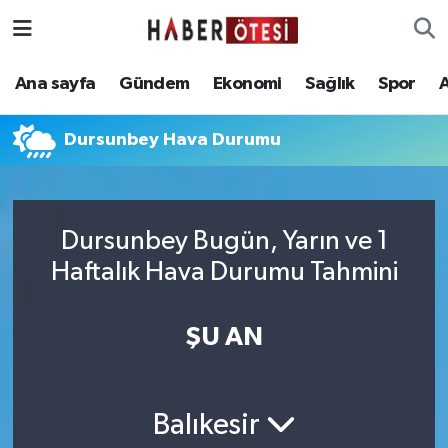
Ana sayfa
Eskişehir Nöbetçi Eczaneler
Ana sayfa
Gündem
Ekonomi
Sağlık
Spor
Gündem
Eskişehir Hava Durumu
Dursunbey Hava Durumu
Ekonomi
Eskişehir Namaz Vakitleri
Sağlık
Eskişehir Trafik Yoğunluk Haritası
Dursunbey Bugün, Yarın ve 1
Haftalık Hava Durumu Tahmini
Spor
Süper Lig Puan Durumu ve Fikstür
Asayiş
Tüm Manşetler
ŞU AN
Teknoloji
Son Dakika Haberleri
Balıkesir
Haber Arşivi