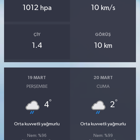
1012
10
hpa
km/s
ÇIY
GÖRÜŞ
1.4
10
km
19 MART
20 MART
PERŞEMBE
CUMA
°
°
4
2
Orta kuvvetli yağmurlu
Orta kuvvetli yağmurlu
Nem: %96
Nem: %99