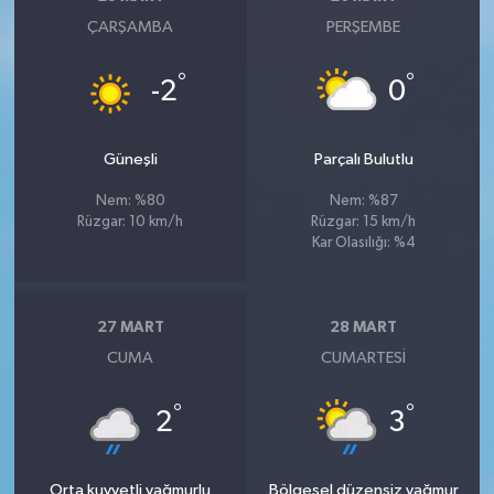
ÇARŞAMBA
PERŞEMBE
°
°
-2
0
Güneşli
Parçalı Bulutlu
Nem: %80
Nem: %87
Rüzgar: 10 km/h
Rüzgar: 15 km/h
Kar Olasılığı: %4
27 MART
28 MART
CUMA
CUMARTESI
°
°
2
3
Orta kuvvetli yağmurlu
Bölgesel düzensiz yağmur