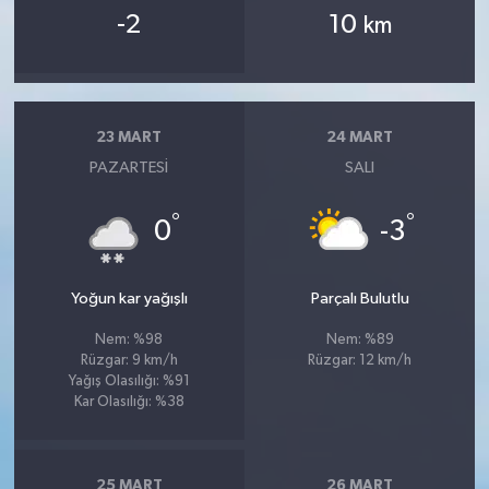
-2
10
km
23 MART
24 MART
PAZARTESI
SALI
°
°
0
-3
Yoğun kar yağışlı
Parçalı Bulutlu
Nem: %98
Nem: %89
Rüzgar: 9 km/h
Rüzgar: 12 km/h
Yağış Olasılığı: %91
Kar Olasılığı: %38
25 MART
26 MART