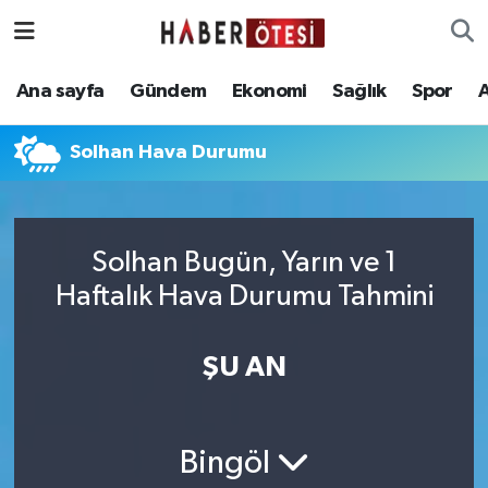
Ana sayfa
Eskişehir Nöbetçi Eczaneler
Ana sayfa
Gündem
Ekonomi
Sağlık
Spor
Gündem
Eskişehir Hava Durumu
Solhan Hava Durumu
Ekonomi
Eskişehir Namaz Vakitleri
Sağlık
Eskişehir Trafik Yoğunluk Haritası
Solhan Bugün, Yarın ve 1
Haftalık Hava Durumu Tahmini
Spor
Süper Lig Puan Durumu ve Fikstür
Asayiş
Tüm Manşetler
ŞU AN
Teknoloji
Son Dakika Haberleri
Bingöl
Haber Arşivi