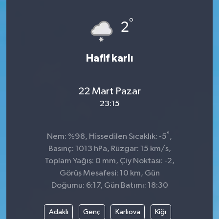
°
2
Hafif karlı
22 Mart Pazar
23:15
°
Nem: %98, Hissedilen Sıcaklık: -5
,
Basınç: 1013 hPa, Rüzgar: 15 km/s,
Toplam Yağış: 0 mm, Çiy Noktası: -2,
Görüş Mesafesi: 10 km, Gün
Doğumu: 6:17, Gün Batımı: 18:30
Adaklı
Genç
Karlıova
Kiğı