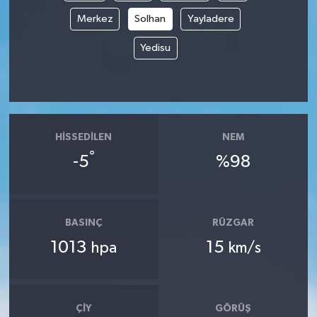
Merkez
Solhan
Yayladere
Yedisu
HISSEDILEN
NEM
°
-5
%98
BASINÇ
RÜZGAR
1013
15
hpa
km/s
ÇIY
GÖRÜŞ