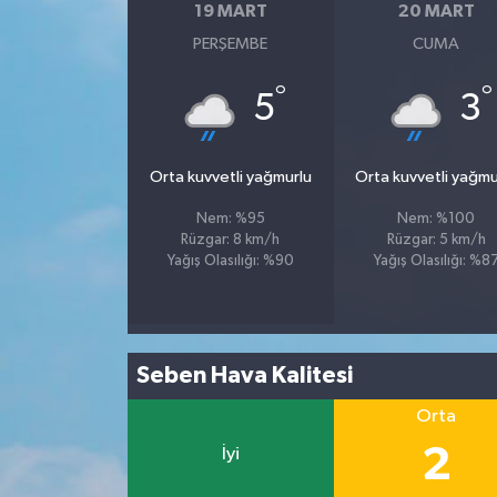
19 MART
20 MART
PERŞEMBE
CUMA
°
°
5
3
Orta kuvvetli yağmurlu
Orta kuvvetli yağmu
Nem: %95
Nem: %100
Rüzgar: 8 km/h
Rüzgar: 5 km/h
Yağış Olasılığı: %90
Yağış Olasılığı: %8
Seben Hava Kalitesi
Orta
2
İyi