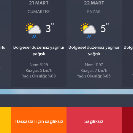
21 MART
22 MART
CUMARTESI
PAZAR
°
°
3
5
rlu
Bölgesel düzensiz yağmur
Bölgesel düzensiz yağmur
Bölg
yağışlı
yağışlı
Nem: %99
Nem: %97
7
Rüzgar: 5 km/h
Rüzgar: 7 km/h
Yağış Olasılığı: %89
Yağış Olasılığı: %86
Hassaslar için sağlıksız
Sağlıksız