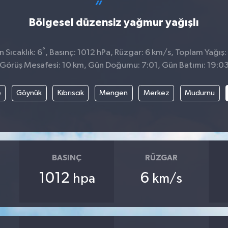
Bölgesel düzensiz yağmur yağışlı
°
 Sıcaklık: 6
, Basınç: 1012 hPa, Rüzgar: 6 km/s, Toplam Yağış:
Görüş Mesafesi: 10 km, Gün Doğumu: 7:01, Gün Batımı: 19:0
e
Göynük
Kıbrıscık
Mengen
Merkez
Mudurnu
BASINÇ
RÜZGAR
1012
6
hpa
km/s