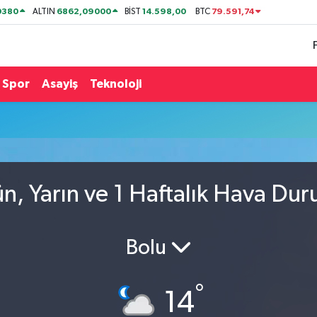
0380
6862,09000
14.598,00
79.591,74
ALTIN
BİST
BTC
Spor
Asayiş
Teknoloji
, Yarın ve 1 Haftalık Hava Du
Bolu
°
14