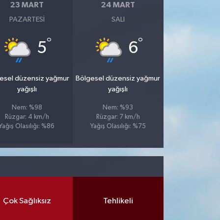
23 MART
24 MART
PAZARTESI
SALI
°
°
5
6
esel düzensiz yağmur
Bölgesel düzensiz yağmur
yağışlı
yağışlı
Nem: %98
Nem: %93
Rüzgar: 4 km/h
Rüzgar: 7 km/h
Yağış Olasılığı: %86
Yağış Olasılığı: %75
Çok Sağlıksız
Tehlikeli