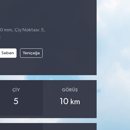
 0 mm, Çiy Noktası: 5,
3
Seben
Yeniçağa
ÇIY
GÖRÜŞ
5
10
km