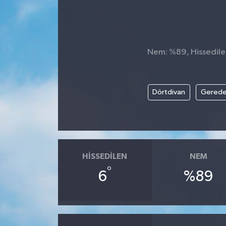
Nem: %89, Hissedilen
Dörtdivan
Gered
HISSEDILEN
NEM
°
6
%89