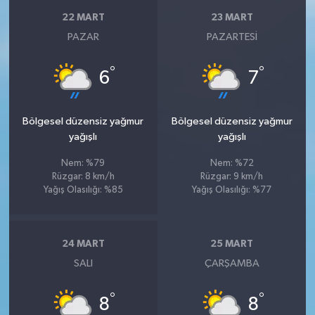
22 MART
23 MART
PAZAR
PAZARTESI
°
°
6
7
Bölgesel düzensiz yağmur
Bölgesel düzensiz yağmur
yağışlı
yağışlı
Nem: %79
Nem: %72
Rüzgar: 8 km/h
Rüzgar: 9 km/h
Yağış Olasılığı: %85
Yağış Olasılığı: %77
24 MART
25 MART
SALI
ÇARŞAMBA
°
°
8
8