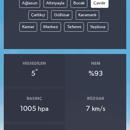
Ağlasun
Altınyayla
Bucak
Çavdır
Çeltikçi
Gölhisar
Karamanlı
Kemer
Merkez
Tefenni
Yeşilova
HISSEDILEN
NEM
°
5
%93
BASINÇ
RÜZGAR
1005
7
hpa
km/s