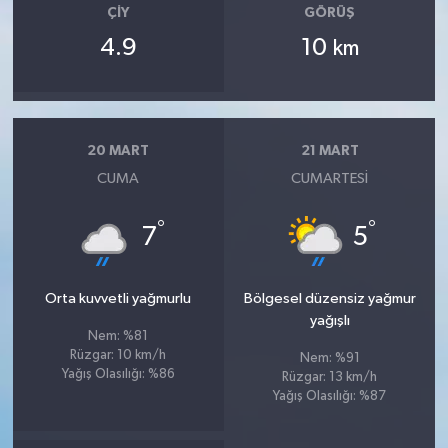
ÇIY
GÖRÜŞ
4.9
10
km
20 MART
21 MART
CUMA
CUMARTESI
°
°
7
5
Orta kuvvetli yağmurlu
Bölgesel düzensiz yağmur
yağışlı
Nem: %81
Rüzgar: 10 km/h
Nem: %91
Yağış Olasılığı: %86
Rüzgar: 13 km/h
Yağış Olasılığı: %87