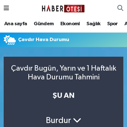
Ana sayfa
Eskişehir Nöbetçi Eczaneler
Ana sayfa
Gündem
Ekonomi
Sağlık
Spor
Gündem
Eskişehir Hava Durumu
Çavdır Hava Durumu
Ekonomi
Eskişehir Namaz Vakitleri
Sağlık
Eskişehir Trafik Yoğunluk Haritası
Çavdır Bugün, Yarın ve 1 Haftalık
Hava Durumu Tahmini
Spor
Süper Lig Puan Durumu ve Fikstür
Asayiş
Tüm Manşetler
ŞU AN
Teknoloji
Son Dakika Haberleri
Burdur
Haber Arşivi