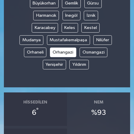
Büyükorhan
Gemlik
Gürsu
Harmancık
İnegöl
İznik
Karacabey
Keles
Kestel
Mudanya
Mustafakemalpaşa
Nilüfer
Orhaneli
Orhangazi
Osmangazi
Yenişehir
Yıldırım
HISSEDILEN
NEM
°
6
%93