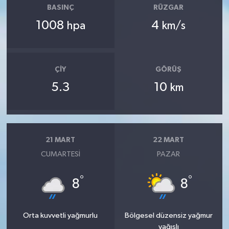
BASINÇ
RÜZGAR
1008
4
hpa
km/s
ÇIY
GÖRÜŞ
5.3
10
km
21 MART
22 MART
CUMARTESI
PAZAR
°
°
8
8
Orta kuvvetli yağmurlu
Bölgesel düzensiz yağmur
yağışlı