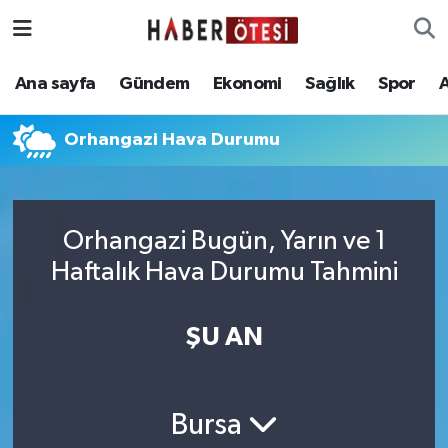
Ana sayfa
Eskişehir Nöbetçi Eczaneler
Ana sayfa
Gündem
Ekonomi
Sağlık
Spor
Gündem
Eskişehir Hava Durumu
Orhangazi Hava Durumu
Ekonomi
Eskişehir Namaz Vakitleri
Sağlık
Eskişehir Trafik Yoğunluk Haritası
Orhangazi Bugün, Yarın ve 1
Haftalık Hava Durumu Tahmini
Spor
Süper Lig Puan Durumu ve Fikstür
Asayiş
Tüm Manşetler
ŞU AN
Teknoloji
Son Dakika Haberleri
Bursa
Haber Arşivi