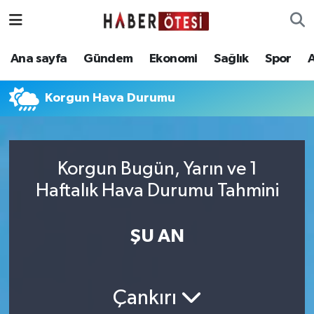
Ana sayfa
Eskişehir Nöbetçi Eczaneler
Ana sayfa
Gündem
Ekonomi
Sağlık
Spor
Gündem
Eskişehir Hava Durumu
Korgun Hava Durumu
Ekonomi
Eskişehir Namaz Vakitleri
Sağlık
Eskişehir Trafik Yoğunluk Haritası
Korgun Bugün, Yarın ve 1
Haftalık Hava Durumu Tahmini
Spor
Süper Lig Puan Durumu ve Fikstür
Asayiş
Tüm Manşetler
ŞU AN
Teknoloji
Son Dakika Haberleri
Çankırı
Haber Arşivi