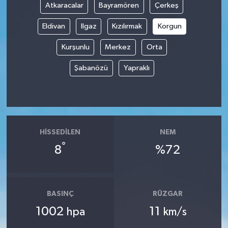
Atkaracalar
Bayramören
Çerkeş
Eldivan
Ilgaz
Kızılırmak
Korgun
Kurşunlu
Merkez
Orta
Şabanözü
Yapraklı
HISSEDILEN
NEM
°
8
%72
BASINÇ
RÜZGAR
1002
11
hpa
km/s