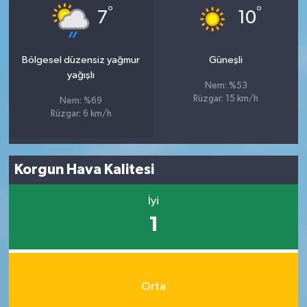
°
°
7
10
Bölgesel düzensiz yağmur
Güneşli
yağışlı
Nem: %53
Rüzgar: 15 km/h
Nem: %69
Rüzgar: 6 km/h
Korgun Hava Kalitesi
İyi
1
Orta