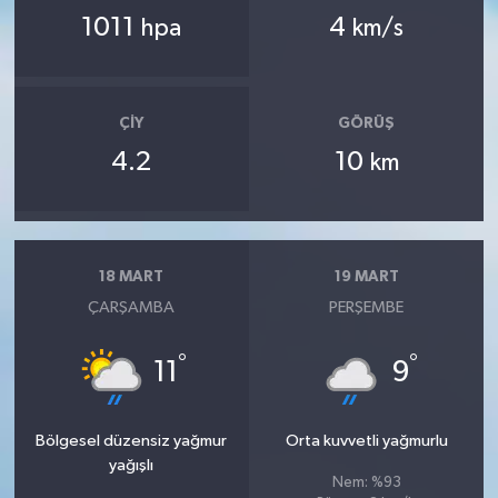
1011
4
hpa
km/s
ÇIY
GÖRÜŞ
4.2
10
km
18 MART
19 MART
ÇARŞAMBA
PERŞEMBE
°
°
11
9
Bölgesel düzensiz yağmur
Orta kuvvetli yağmurlu
yağışlı
Nem: %93