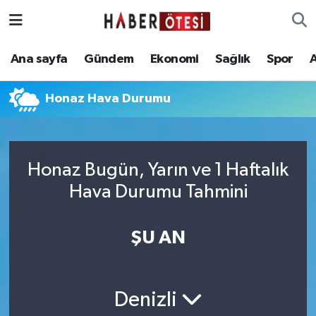
Ana sayfa
Eskişehir Nöbetçi Eczaneler
Ana sayfa
Gündem
Ekonomi
Sağlık
Spor
Gündem
Eskişehir Hava Durumu
Honaz Hava Durumu
Ekonomi
Eskişehir Namaz Vakitleri
Sağlık
Eskişehir Trafik Yoğunluk Haritası
Honaz Bugün, Yarın ve 1 Haftalık
Hava Durumu Tahmini
Spor
Süper Lig Puan Durumu ve Fikstür
Asayiş
Tüm Manşetler
ŞU AN
Teknoloji
Son Dakika Haberleri
Denizli
Haber Arşivi