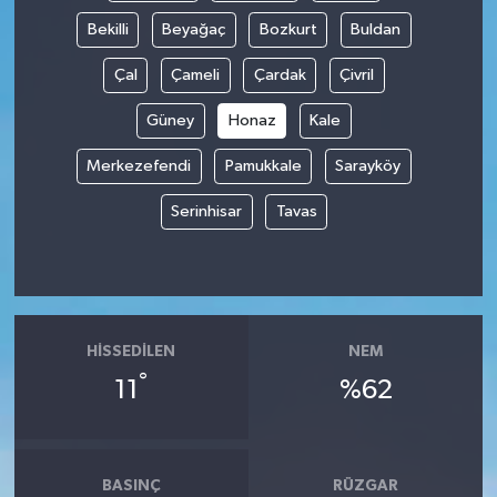
Bekilli
Beyağaç
Bozkurt
Buldan
Çal
Çameli
Çardak
Çivril
Güney
Honaz
Kale
Merkezefendi
Pamukkale
Sarayköy
Serinhisar
Tavas
HISSEDILEN
NEM
°
11
%62
BASINÇ
RÜZGAR