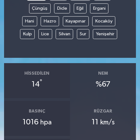
Çüngüş
Dicle
Eğil
Ergani
Hani
Hazro
Kayapınar
Kocaköy
Kulp
Lice
Silvan
Sur
Yenişehir
HISSEDILEN
NEM
°
14
%67
BASINÇ
RÜZGAR
1016
11
hpa
km/s