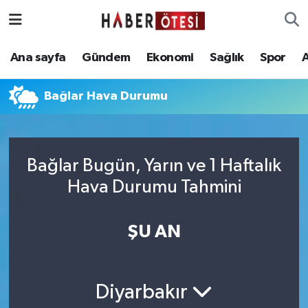
Ana sayfa
Eskişehir Nöbetçi Eczaneler
Ana sayfa
Gündem
Ekonomi
Sağlık
Spor
Gündem
Eskişehir Hava Durumu
Bağlar Hava Durumu
Ekonomi
Eskişehir Namaz Vakitleri
Sağlık
Eskişehir Trafik Yoğunluk Haritası
Bağlar Bugün, Yarın ve 1 Haftalık
Hava Durumu Tahmini
Spor
Süper Lig Puan Durumu ve Fikstür
Asayiş
Tüm Manşetler
ŞU AN
Teknoloji
Son Dakika Haberleri
Diyarbakır
Haber Arşivi