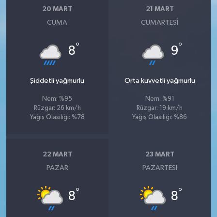
20 MART
21 MART
CUMA
CUMARTESI
°
°
8
9
Şiddetli yağmurlu
Orta kuvvetli yağmurlu
Nem: %95
Nem: %91
Rüzgar: 26 km/h
Rüzgar: 19 km/h
Yağış Olasılığı: %78
Yağış Olasılığı: %86
22 MART
23 MART
PAZAR
PAZARTESI
°
°
8
8