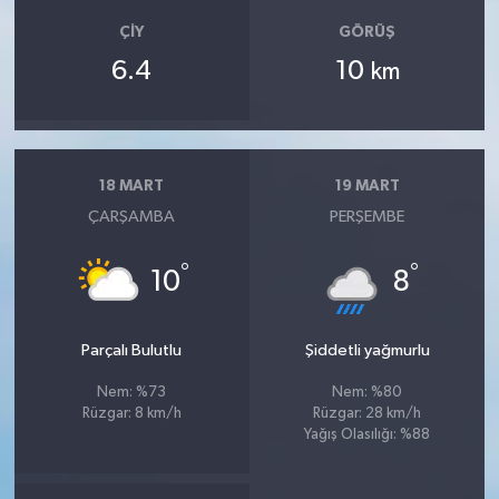
ÇIY
GÖRÜŞ
6.4
10
km
18 MART
19 MART
ÇARŞAMBA
PERŞEMBE
°
°
10
8
Parçalı Bulutlu
Şiddetli yağmurlu
Nem: %73
Nem: %80
Rüzgar: 8 km/h
Rüzgar: 28 km/h
Yağış Olasılığı: %88