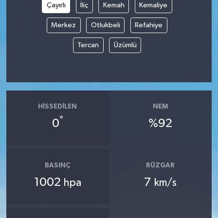
Çayırlı
İliç
Kemah
Kemaliye
Merkez
Otlukbeli
Refahiye
Tercan
Üzümlü
HISSEDILEN
NEM
°
0
%92
BASINÇ
RÜZGAR
1002
7
hpa
km/s