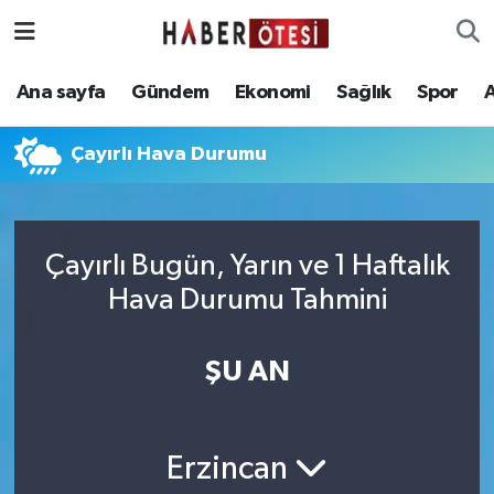
Ana sayfa
Eskişehir Nöbetçi Eczaneler
Ana sayfa
Gündem
Ekonomi
Sağlık
Spor
Gündem
Eskişehir Hava Durumu
Çayırlı Hava Durumu
Ekonomi
Eskişehir Namaz Vakitleri
Sağlık
Eskişehir Trafik Yoğunluk Haritası
Çayırlı Bugün, Yarın ve 1 Haftalık
Hava Durumu Tahmini
Spor
Süper Lig Puan Durumu ve Fikstür
Asayiş
Tüm Manşetler
ŞU AN
Teknoloji
Son Dakika Haberleri
Erzincan
Haber Arşivi