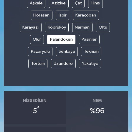
Aşkale
Aziziye
Çat
Hınıs
Horasan
İspir
Karaçoban
Karayazı
Köprüköy
Narman
Oltu
Olur
Palandöken
Pasinler
Pazaryolu
Şenkaya
Tekman
Tortum
Uzundere
Yakutiye
HISSEDILEN
NEM
°
-5
%96