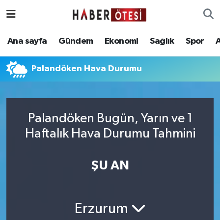
Ana sayfa
Eskişehir Nöbetçi Eczaneler
Ana sayfa
Gündem
Ekonomi
Sağlık
Spor
Gündem
Eskişehir Hava Durumu
Palandöken Hava Durumu
Ekonomi
Eskişehir Namaz Vakitleri
Sağlık
Eskişehir Trafik Yoğunluk Haritası
Palandöken Bugün, Yarın ve 1
Haftalık Hava Durumu Tahmini
Spor
Süper Lig Puan Durumu ve Fikstür
Asayiş
Tüm Manşetler
ŞU AN
Teknoloji
Son Dakika Haberleri
Erzurum
Haber Arşivi