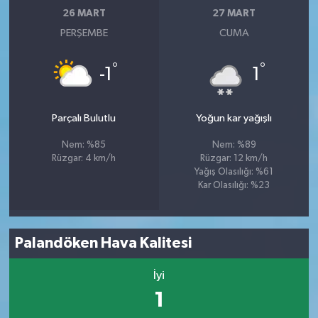
26 MART
27 MART
PERŞEMBE
CUMA
°
°
-1
1
Parçalı Bulutlu
Yoğun kar yağışlı
Nem: %85
Nem: %89
Rüzgar: 4 km/h
Rüzgar: 12 km/h
Yağış Olasılığı: %61
Kar Olasılığı: %23
Palandöken Hava Kalitesi
İyi
1