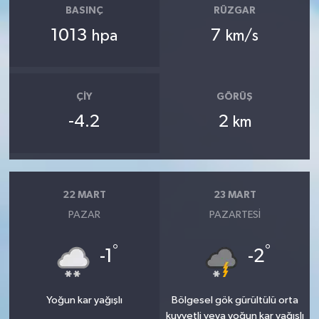
BASINÇ
RÜZGAR
1013
7
hpa
km/s
ÇIY
GÖRÜŞ
-4.2
2
km
22 MART
23 MART
PAZAR
PAZARTESI
°
°
-1
-2
Yoğun kar yağışlı
Bölgesel gök gürültülü orta
kuvvetli veya yoğun kar yağışlı