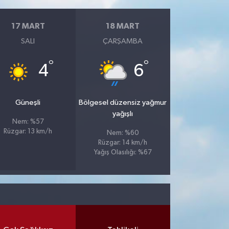
17 MART
18 MART
SALI
ÇARŞAMBA
°
°
4
6
Güneşli
Bölgesel düzensiz yağmur
yağışlı
Nem: %57
Rüzgar: 13 km/h
Nem: %60
Rüzgar: 14 km/h
Yağış Olasılığı: %67