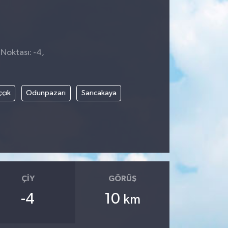
 Noktası: -4,
ççık
Odunpazarı
Sarıcakaya
ÇIY
GÖRÜŞ
-4
10
km