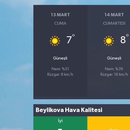
13 MART
14 MART
CUMA
CUMARTESI
°
°
7
8
Güneşli
Güneşli
Nem: %51
Nem: %39
Rüzgar: 8 km/h
Rüzgar: 16 km/h
Beylikova Hava Kalitesi
İyi