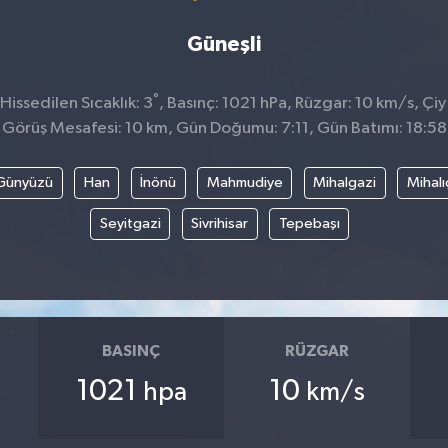
Güneşli
°
issedilen Sıcaklık: 3
, Basınç: 1021 hPa, Rüzgar: 10 km/s, Çiy
Görüş Mesafesi: 10 km, Gün Doğumu: 7:11, Gün Batımı: 18:58
Günyüzü
Han
İnönü
Mahmudiye
Mihalgazi
Mihalı
Seyitgazi
Sivrihisar
Tepebaşı
BASINÇ
RÜZGAR
1021
10
hpa
km/s