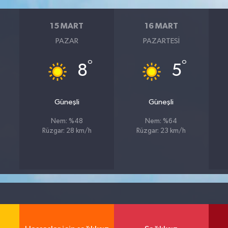
15 MART
16 MART
PAZAR
PAZARTESI
°
°
8
5
Güneşli
Güneşli
Nem: %48
Nem: %64
Rüzgar: 28 km/h
Rüzgar: 23 km/h