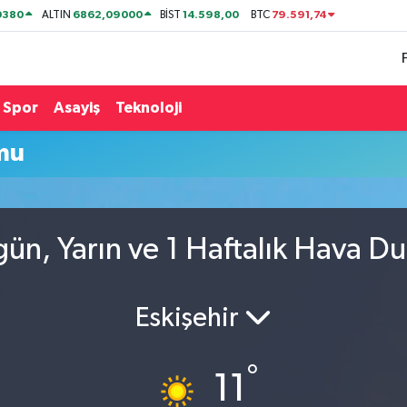
0380
6862,09000
14.598,00
79.591,74
ALTIN
BİST
BTC
Spor
Asayiş
Teknoloji
mu
gün, Yarın ve 1 Haftalık Hava D
Eskişehir
°
11