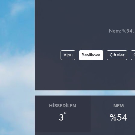
Nem: %54, H
Alpu
Beylikova
Çifteler
HISSEDILEN
NEM
°
3
%54