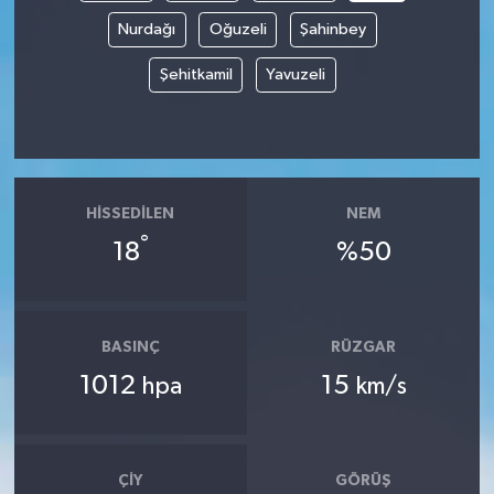
Nurdağı
Oğuzeli
Şahinbey
Şehitkamil
Yavuzeli
HISSEDILEN
NEM
°
18
%50
BASINÇ
RÜZGAR
1012
15
hpa
km/s
ÇIY
GÖRÜŞ