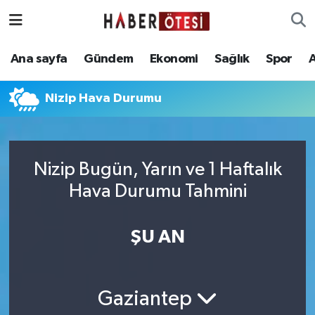
Ana sayfa
Eskişehir Nöbetçi Eczaneler
Ana sayfa
Gündem
Ekonomi
Sağlık
Spor
Gündem
Eskişehir Hava Durumu
Nizip Hava Durumu
Ekonomi
Eskişehir Namaz Vakitleri
Sağlık
Eskişehir Trafik Yoğunluk Haritası
Nizip Bugün, Yarın ve 1 Haftalık
Hava Durumu Tahmini
Spor
Süper Lig Puan Durumu ve Fikstür
Asayiş
Tüm Manşetler
ŞU AN
Teknoloji
Son Dakika Haberleri
Gaziantep
Haber Arşivi