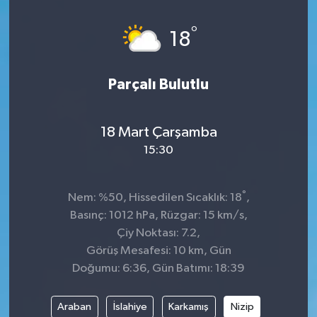
°
18
Parçalı Bulutlu
18 Mart Çarşamba
15:30
°
Nem: %50, Hissedilen Sıcaklık: 18
,
Basınç: 1012 hPa, Rüzgar: 15 km/s,
Çiy Noktası: 7.2,
Görüş Mesafesi: 10 km, Gün
Doğumu: 6:36, Gün Batımı: 18:39
Araban
İslahiye
Karkamış
Nizip