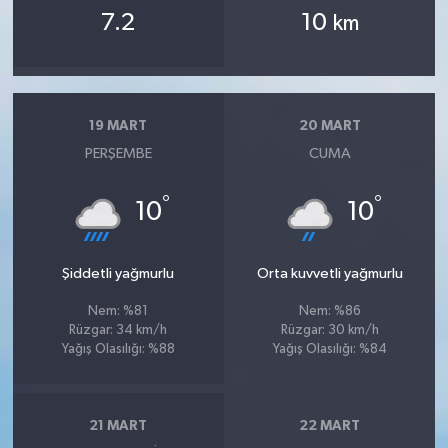
7.2
10
km
19 MART
20 MART
PERŞEMBE
CUMA
°
°
10
10
Şiddetli yağmurlu
Orta kuvvetli yağmurlu
Nem: %81
Nem: %86
Rüzgar: 34 km/h
Rüzgar: 30 km/h
Yağış Olasılığı: %88
Yağış Olasılığı: %84
21 MART
22 MART