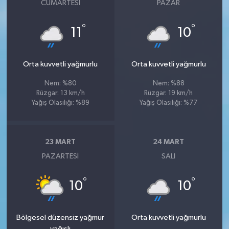
CUMARTESI
PAZAR
°
°
11
10
Orta kuvvetli yağmurlu
Orta kuvvetli yağmurlu
Nem: %80
Nem: %88
Rüzgar: 13 km/h
Rüzgar: 19 km/h
Yağış Olasılığı: %89
Yağış Olasılığı: %77
23 MART
24 MART
PAZARTESI
SALI
°
°
10
10
Bölgesel düzensiz yağmur
Orta kuvvetli yağmurlu
yağışlı