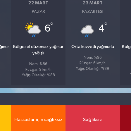
22 MART
23 MART
PAZAR
PAZARTESI
°
°
6
4
ağmur
Bölgesel düzensiz yağmur
Orta kuvvetli yağmurlu
Bölg
yağışlı
Nem: %96
Rüzgar: 6 km/h
Nem: %86
Yağış Olasılığı: %89
Rüzgar: 9 km/h
9
Yağış Olasılığı: %88
Hassaslar için sağlıksız
Sağlıksız