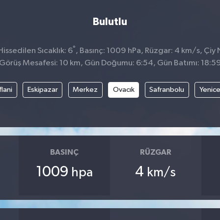
Bulutlu
°
issedilen Sıcaklık: 6
, Basınç: 1009 hPa, Rüzgar: 4 km/s, Çiy 
Görüş Mesafesi: 10 km, Gün Doğumu: 6:54, Gün Batımı: 18:5
flani
Eskipazar
Merkez
Ovacık
Safranbolu
Yenic
BASINÇ
RÜZGAR
1009
4
hpa
km/s