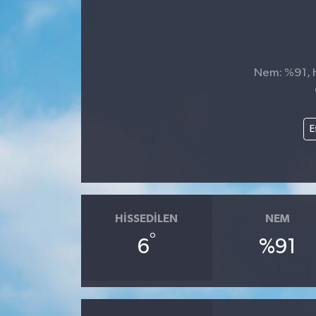
Nem: %91, H
E
HISSEDILEN
NEM
°
6
%91