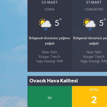
20 MART
21 MART
CUMA
CUMARTESI
°
°
5
5
Bölgesel düzensiz yağmur
Bölgesel düzensiz y
yağışlı
yağışlı
Nem: %90
Nem: %89
Rüzgar: 7 km/h
Rüzgar: 7 km/h
Yağış Olasılığı: %89
Yağış Olasılığı: %8
Ovacık Hava Kalitesi
Orta
2
İyi