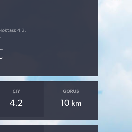
Noktası: 4.2,
9
e
ÇIY
GÖRÜŞ
4.2
10
km