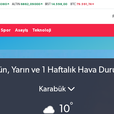
0380
6862,09000
14.598,00
79.591,74
ALTIN
BİST
BTC
Spor
Asayiş
Teknoloji
n, Yarın ve 1 Haftalık Hava Du
Karabük
°
10