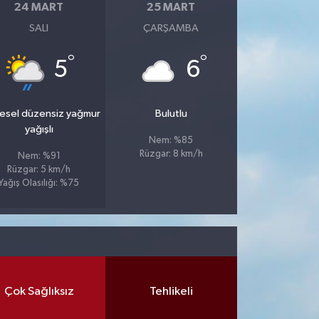
24 MART
25 MART
SALI
ÇARŞAMBA
°
°
5
6
esel düzensiz yağmur
Bulutlu
yağışlı
Nem: %85
Rüzgar: 8 km/h
Nem: %91
Rüzgar: 5 km/h
Yağış Olasılığı: %75
Çok Sağlıksız
Tehlikeli