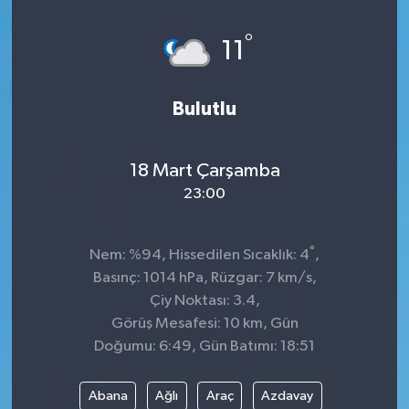
°
11
Bulutlu
18 Mart Çarşamba
23:00
°
Nem: %94, Hissedilen Sıcaklık: 4
,
Basınç: 1014 hPa, Rüzgar: 7 km/s,
Çiy Noktası: 3.4,
Görüş Mesafesi: 10 km, Gün
Doğumu: 6:49, Gün Batımı: 18:51
Abana
Ağlı
Araç
Azdavay