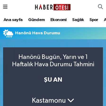
Ana sayfa
Eskişehir Nöbetçi Eczaneler
Ana sayfa
Gündem
Ekonomi
Sağlık
Spor
Gündem
Eskişehir Hava Durumu
Hanönü Hava Durumu
Ekonomi
Eskişehir Namaz Vakitleri
Sağlık
Eskişehir Trafik Yoğunluk Haritası
Hanönü Bugün, Yarın ve 1
Haftalık Hava Durumu Tahmini
Spor
Süper Lig Puan Durumu ve Fikstür
Asayiş
Tüm Manşetler
ŞU AN
Teknoloji
Son Dakika Haberleri
Kastamonu
Haber Arşivi