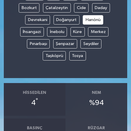
Bozkurt
Çatalzeytin
Cide
Daday
Devrekani
Doğanyurt
Hanönü
İhsangazi
İnebolu
Küre
Merkez
Pınarbaşı
Şenpazar
Seydiler
Taşköprü
Tosya
HISSEDILEN
NEM
°
4
%94
BASINÇ
RÜZGAR