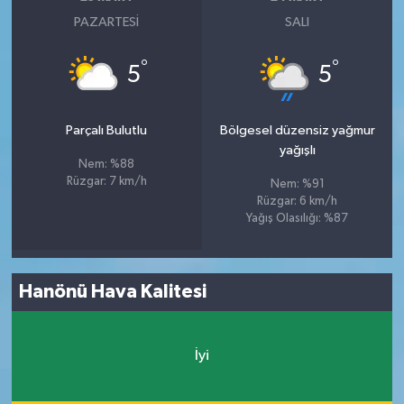
PAZARTESI
SALI
°
°
5
5
Parçalı Bulutlu
Bölgesel düzensiz yağmur
yağışlı
Nem: %88
Rüzgar: 7 km/h
Nem: %91
Rüzgar: 6 km/h
Yağış Olasılığı: %87
Hanönü Hava Kalitesi
İyi