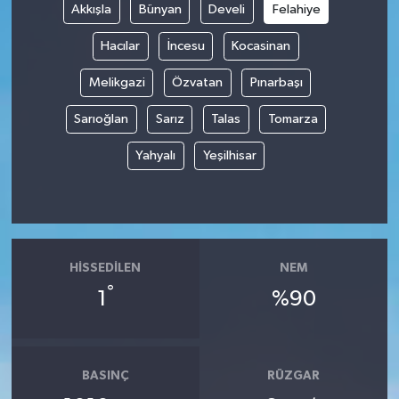
Akkışla
Bünyan
Develi
Felahiye
Hacılar
İncesu
Kocasinan
Melikgazi
Özvatan
Pınarbaşı
Sarıoğlan
Sarız
Talas
Tomarza
Yahyalı
Yeşilhisar
HISSEDILEN
NEM
°
1
%90
BASINÇ
RÜZGAR