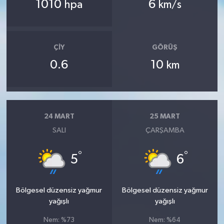
1010
6
hpa
km/s
ÇIY
GÖRÜŞ
0.6
10
km
24 MART
25 MART
SALI
ÇARŞAMBA
°
°
5
6
Bölgesel düzensiz yağmur
Bölgesel düzensiz yağmur
yağışlı
yağışlı
Nem: %73
Nem: %64