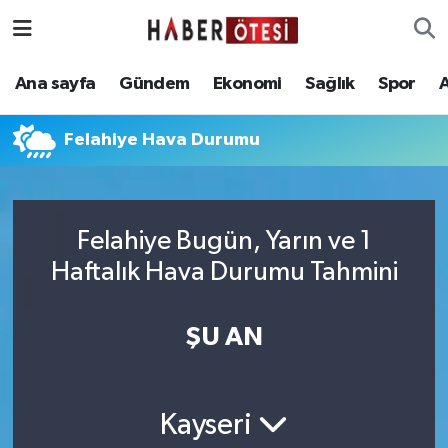
Ana sayfa
Eskişehir Nöbetçi Eczaneler
Ana sayfa
Gündem
Ekonomi
Sağlık
Spor
Gündem
Eskişehir Hava Durumu
Felahiye Hava Durumu
Ekonomi
Eskişehir Namaz Vakitleri
Sağlık
Eskişehir Trafik Yoğunluk Haritası
Felahiye Bugün, Yarın ve 1
Haftalık Hava Durumu Tahmini
Spor
Süper Lig Puan Durumu ve Fikstür
Asayiş
Tüm Manşetler
ŞU AN
Teknoloji
Son Dakika Haberleri
Kayseri
Haber Arşivi