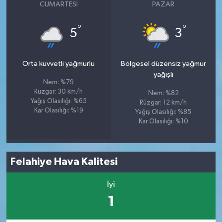
CUMARTESI
PAZAR
°
°
5
3
Orta kuvvetli yağmurlu
Bölgesel düzensiz yağmur
yağışlı
Nem: %79
Rüzgar: 30 km/h
Nem: %82
Yağış Olasılığı: %65
Rüzgar: 12 km/h
Kar Olasılığı: %19
Yağış Olasılığı: %85
Kar Olasılığı: %10
Felahiye Hava Kalitesi
İyi
1