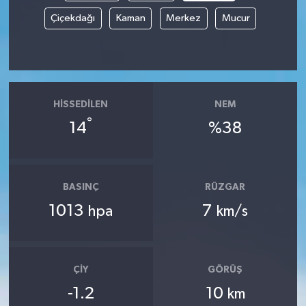
Çiçekdağı
Kaman
Merkez
Mucur
HISSEDILEN
NEM
°
14
%38
BASINÇ
RÜZGAR
1013
7
hpa
km/s
ÇIY
GÖRÜŞ
-1.2
10
km