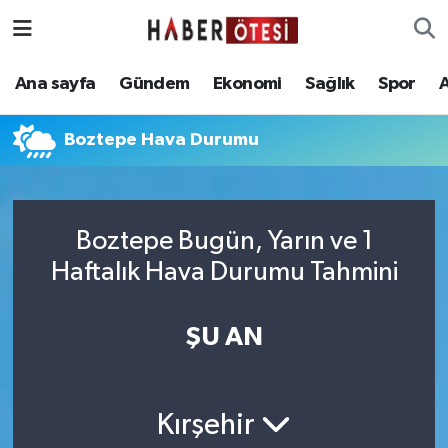
Ana sayfa
Eskişehir Nöbetçi Eczaneler
Ana sayfa
Gündem
Ekonomi
Sağlık
Spor
Gündem
Eskişehir Hava Durumu
Boztepe Hava Durumu
Ekonomi
Eskişehir Namaz Vakitleri
Sağlık
Eskişehir Trafik Yoğunluk Haritası
Boztepe Bugün, Yarın ve 1
Haftalık Hava Durumu Tahmini
Spor
Süper Lig Puan Durumu ve Fikstür
Asayiş
Tüm Manşetler
ŞU AN
Teknoloji
Son Dakika Haberleri
Kırşehir
Haber Arşivi