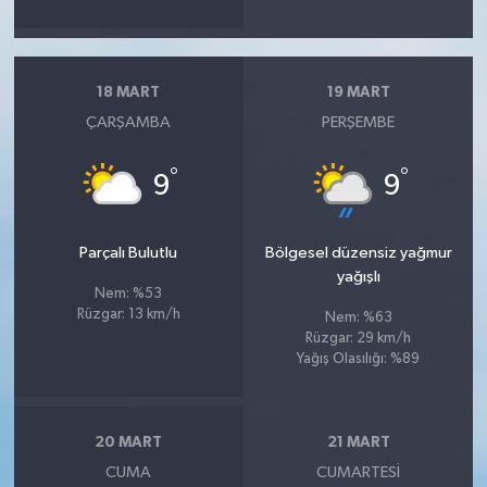
18 MART
19 MART
ÇARŞAMBA
PERŞEMBE
°
°
9
9
Parçalı Bulutlu
Bölgesel düzensiz yağmur
yağışlı
Nem: %53
Rüzgar: 13 km/h
Nem: %63
Rüzgar: 29 km/h
Yağış Olasılığı: %89
20 MART
21 MART
CUMA
CUMARTESI